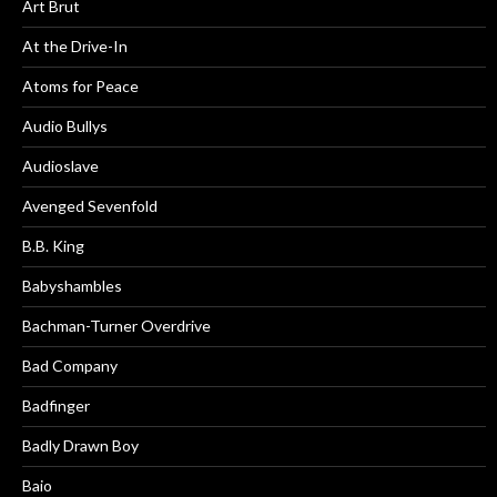
Art Brut
At the Drive-In
Atoms for Peace
Audio Bullys
Audioslave
Avenged Sevenfold
B.B. King
Babyshambles
Bachman-Turner Overdrive
Bad Company
Badfinger
Badly Drawn Boy
Baio