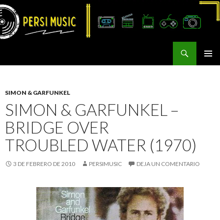
Buscar
Persi Music
SALTAR
MENÚ
AL
PRINCI
CONTENIDO
SIMON & GARFUNKEL
SIMON & GARFUNKEL –
BRIDGE OVER
TROUBLED WATER (1970)
3 DE FEBRERO DE 2010
PERSIMUSIC
DEJA UN COMENTARIO