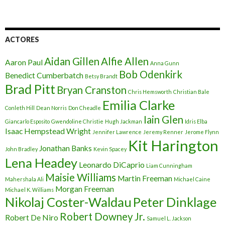
ACTORES
Aidan Gillen
Alfie Allen
Aaron Paul
Anna Gunn
Bob Odenkirk
Benedict Cumberbatch
Betsy Brandt
Brad Pitt
Bryan Cranston
Chris Hemsworth
Christian Bale
Emilia Clarke
Conleth Hill
Dean Norris
Don Cheadle
Iain Glen
Giancarlo Esposito
Gwendoline Christie
Hugh Jackman
Idris Elba
Isaac Hempstead Wright
Jennifer Lawrence
Jeremy Renner
Jerome Flynn
Kit Harington
Jonathan Banks
John Bradley
Kevin Spacey
Lena Headey
Leonardo DiCaprio
Liam Cunningham
Maisie Williams
Martin Freeman
Mahershala Ali
Michael Caine
Morgan Freeman
Michael K. Williams
Nikolaj Coster-Waldau
Peter Dinklage
Robert Downey Jr.
Robert De Niro
Samuel L. Jackson