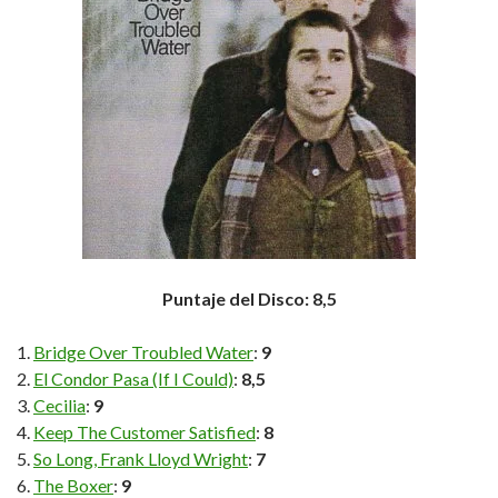
Puntaje del Disco: 8,5
Bridge Over Troubled Water
:
9
El Condor Pasa (If I Could)
:
8,5
Cecilia
:
9
Keep The Customer Satisfied
:
8
So Long, Frank Lloyd Wright
:
7
The Boxer
:
9