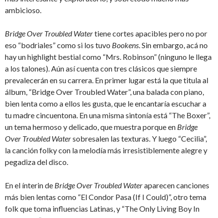
ambicioso.
Bridge Over Troubled Water
tiene cortes apacibles pero no por
eso “bodriales” como si los tuvo
Bookens
. Sin embargo, acá no
hay un highlight bestial como “Mrs. Robinson” (ninguno le llega
a los talones). Aún así cuenta con tres clásicos que siempre
prevalecerán en su carrera. En primer lugar está la que titula al
álbum, “Bridge Over Troubled Water”, una balada con piano,
bien lenta como a ellos les gusta, que le encantaría escuchar a
tu madre cincuentona. En una misma sintonía está “The Boxer”,
un tema hermoso y delicado, que muestra porque en
Bridge
Over Troubled Water
sobresalen las texturas. Y luego “Cecilia”,
la canción folky con la melodía más irresistiblemente alegre y
pegadiza del disco.
En el ínterin de
Bridge Over Troubled Water
aparecen canciones
más bien lentas como “El Condor Pasa (If I Could)”, otro tema
folk que toma influencias Latinas, y “The Only Living Boy In