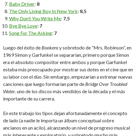
Baby Driver
:
8
The Only Living Boy In New York
:
8,5
Why Don’t You Write Me
:
7,5
Bye Bye Love
:
7
Song For The Asking
:
7
Luego del éxito de
Bookens
y sobretodo de “Mrs. Robinson”, en
1969 Simon y Garfunkel se separarían, primero porque Simon
era el absoluto compositor entre ambos y porque Garfunkel
estaba más preocupado por mostrar sus dotes en el cine que en
su labor con el dúo. Sin embargo, empezarían a estrenar nuevas
canciones que luego formarían parte de
Bridge Over Troubled
Water
, uno de los discos más vendidos de la década y el más
importante de su carrera.
En este trabajo los tipos dejan afortunadamente el concepto
de lado (a nadie le importa un álbum conceptual sobre
ancianos en un acilo), alcanzando un nivel de progreso musical
más interesante y exploratorio, y sobretodo mucho más