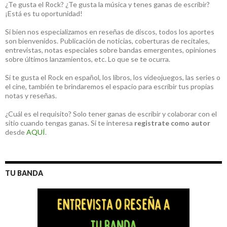
¿Te gusta el Rock? ¿Te gusta la música y tenes ganas de escribir?
¡Está es tu oportunidad!
Si bien nos especializamos en reseñas de discos, todos los aportes
son bienvenidos. Publicación de noticias, coberturas de recitales,
entrevistas, notas especiales sobre bandas emergentes, opiniones
sobre últimos lanzamientos, etc. Lo que se te ocurra.
Si te gusta el Rock en español, los libros, los videojuegos, las series o
el cine, también te brindaremos el espacio para escribir tus propias
notas y reseñas.
¿Cuál es el requisito? Solo tener ganas de escribir y colaborar con el
sitio cuando tengas ganas. Si te interesa
registrate como autor
desde
AQUÍ
.
TU BANDA