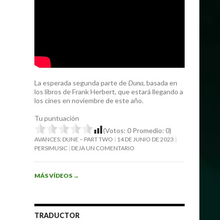
La esperada segunda parte de
Duna
, basada en
los libros de Frank Herbert, que estará llegando a
los cines en noviembre de este año.
Tu puntuación
(Votos:
0
Promedio:
0
)
AVANCES: DUNE – PART TWO
14 DE JUNIO DE 2023
PERSIMUSIC
DEJA UN COMENTARIO
MÁS VÍDEOS
→
TRADUCTOR