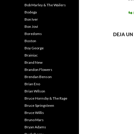
Bob Marley & The Wailers
Bodega
Bon Iver
Bon Jovi
Boredoms
DEJA U
Boston
Boy George
Brainiac
Brand New
Brandon Flowers
Brendan Benson
Brian Eno
Brian Wilson
Bruce Hornsby & The Rage
Bruce Springsteen
Bruce Willis
Bruno Mars
Bryan Adams