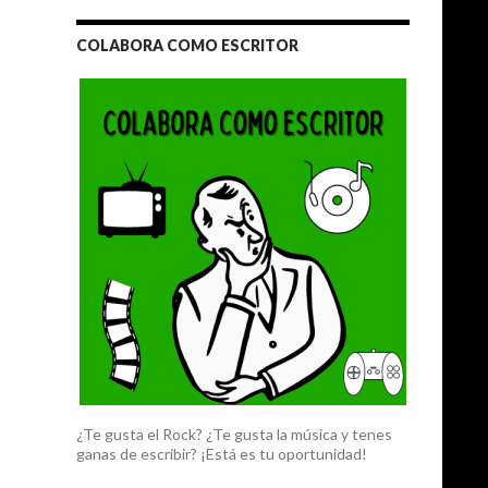
COLABORA COMO ESCRITOR
¿Te gusta el Rock? ¿Te gusta la música y tenes
ganas de escribir? ¡Está es tu oportunidad!