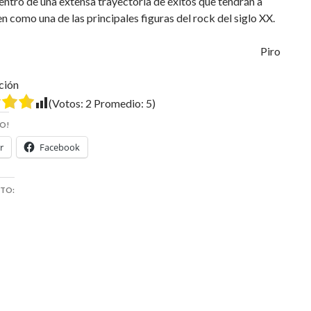
dentro de una extensa trayectoria de éxitos que tendrán a
n como una de las principales figuras del rock del siglo XX.
Piro
ción
(Votos:
2
Promedio:
5
)
O!
r
Facebook
STO: