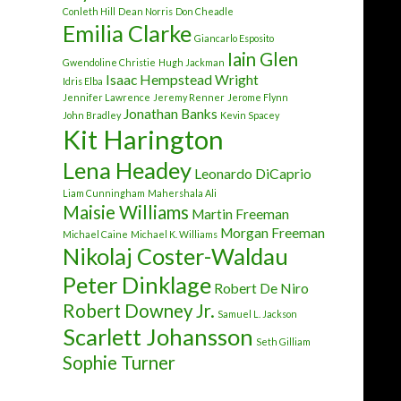
Conleth Hill
Dean Norris
Don Cheadle
Emilia Clarke
Giancarlo Esposito
Iain Glen
Gwendoline Christie
Hugh Jackman
Isaac Hempstead Wright
Idris Elba
Jennifer Lawrence
Jeremy Renner
Jerome Flynn
Jonathan Banks
John Bradley
Kevin Spacey
Kit Harington
Lena Headey
Leonardo DiCaprio
Liam Cunningham
Mahershala Ali
Maisie Williams
Martin Freeman
Morgan Freeman
Michael Caine
Michael K. Williams
Nikolaj Coster-Waldau
Peter Dinklage
Robert De Niro
Robert Downey Jr.
Samuel L. Jackson
Scarlett Johansson
Seth Gilliam
Sophie Turner