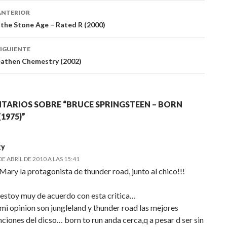
ación
ANTERIOR
the Stone Age – Rated R (2000)
das
IGUIENTE
eathen Chemestry (2002)
TARIOS SOBRE “BRUCE SPRINGSTEEN – BORN
1975)”
gy
DE ABRIL DE 2010 A LAS 15:41
Mary la protagonista de thunder road, junto al chico!!!
 estoy muy de acuerdo con esta critica…
 mi opinion son jungleland y thunder road las mejores
nciones del dicso… born to run anda cerca,q a pesar d ser sin