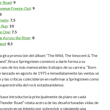
r Road
:
9
Avenue Freeze-Out
:
9
8
reets
:
7,5
o Run
:
10
he One
: 7,5
g Across the River
:
8
land
:
8,5
la gira promoción del álbum “The Wild, The Innocent & The
and”, Bruce Springsteen comenzó a darle forma a su
y uno de los más memorables trabajos de su carrera. “Born
e lanzado en agosto de 1975 e inmediatamente las ventas se
 y las críticas coincidieron en reafirmar a Springsteen como
superestrella del rock estadounidense.
base introductoria principalmente de piano en cada
Thunder Road” relata acerca de las desafortunadas vidas de
 novio en un intento por sobrevivir o siguiendo una