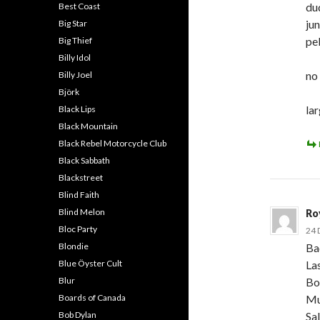
du
Best Coast
ju
Big Star
pel
Big Thief
Billy Idol
no 
Billy Joel
Björk
lar
Black Lips
Black Mountain
Black Rebel Motorcycle Club
Black Sabbath
Blackstreet
Blind Faith
Blind Melon
Ro
Bloc Party
24 
Blondie
Ba
Blue Öyster Cult
La
Blur
Bo
Boards of Canada
Mu
Bob Dylan
Sa