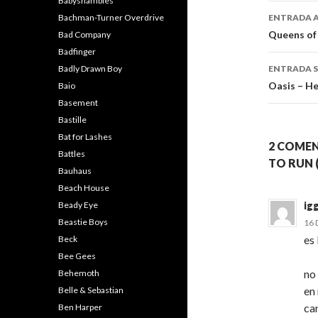
Babyshambles
Naveg
Bachman-Turner Overdrive
ENTRADA 
de
Queens of 
Bad Company
Badfinger
entra
Badly Drawn Boy
ENTRADA S
Oasis – H
Baio
Basement
Bastille
Bat for Lashes
2 COMEN
Battles
TO RUN (
Bauhaus
Beach House
Beady Eye
ig
Beastie Boys
16 
es 
Beck
Bee Gees
no
Behemoth
en
Belle & Sebastian
ca
Ben Harper