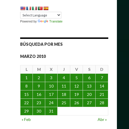
Powered by
Translate
BÚSQUEDA POR MES
MARZO 2010
L
M
X
J
V
S
D
1
2
3
4
5
6
7
8
9
10
11
12
13
14
15
16
17
18
19
20
21
22
23
24
25
26
27
28
29
30
31
« Feb
Abr »