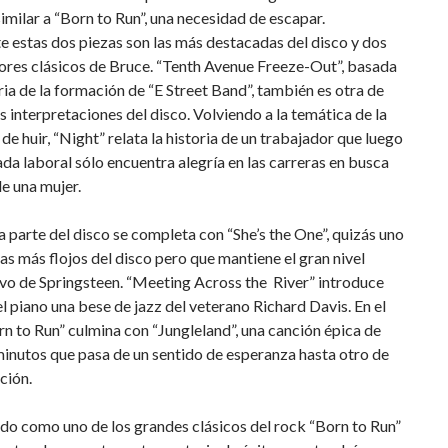
imilar a “Born to Run”, una necesidad de escapar.
 estas dos piezas son las más destacadas del disco y dos
ores clásicos de Bruce. “Tenth Avenue Freeze-Out”, basada
oria de la formación de “E Street Band”, también es otra de
s interpretaciones del disco. Volviendo a la temática de la
de huir, “Night” relata la historia de un trabajador que luego
ada laboral sólo encuentra alegría en las carreras en busca
e una mujer.
 parte del disco se completa con “She’s the One”, quizás uno
as más flojos del disco pero que mantiene el gran nivel
vo de Springsteen. “Meeting Across the River” introduce
 piano una bese de jazz del veterano Richard Davis. En el
rn to Run” culmina con “Jungleland”, una canción épica de
minutos que pasa de un sentido de esperanza hasta otro de
ción.
do como uno de los grandes clásicos del rock “Born to Run”