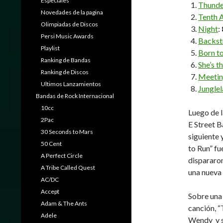
Especiales
Thunde
Novedades de la pagina
Tenth 
Olimpiadas de Discos
Night
:
Persi Music Awards
Backst
Playlist
Born t
Ranking de Bandas
She’s t
Ranking de Discos
Meetin
Ultimos Lanzamientos
Jungle
Bandas de Rock Internacional
10cc
Luego de 
2Pac
E Street B
30 Seconds to Mars
siguiente 
50 Cent
to Run” fu
A Perfect Circle
dispararon
A Tribe Called Quest
una nueva 
AC/DC
Accept
Sobre una 
Adam & The Ants
canción, “
Adele
Wendy y su