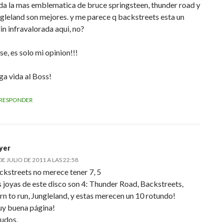
da la mas emblematica de bruce springsteen, thunder road y
ngleland son mejores. y me parece q backstreets esta un
in infravalorada aqui, no?
se, es solo mi opinion!!!
ga vida al Boss!
RESPONDER
yer
DE JULIO DE 2011 A LAS 22:58
ckstreets no merece tener 7, 5
s joyas de este disco son 4: Thunder Road, Backstreets,
rn to run, Jungleland, y estas merecen un 10 rotundo!
y buena página!
ludos.