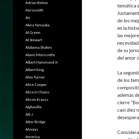
Adrian Belew
temática s
Aerosmith
Justamente
Air
de los mej
Akira Yamaoka
en la hist
Al Green
las mejore
Al Stewart
necesidad 
Alabama Shakes
de su jorn
Alanis Morissette
del amor d
Albert Hammond Jr.
Albert King
La segunda
Alex Turner
de los tem
Alice Cooper
compositi
Alice in Chains
además del
Alison Krauss
cierre “Bo
Alphaville
casi diez 
Alt-J
desespera
Alter Bridge
Alvvays
Considera
America