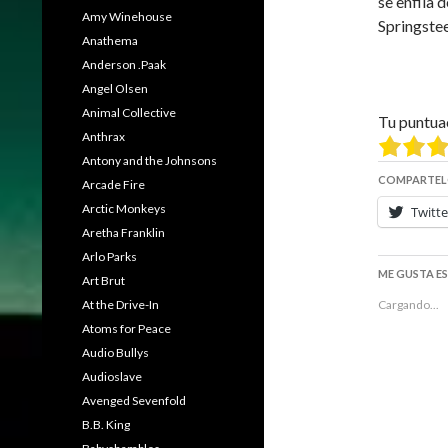
se enfila 
Amy Winehouse
Springstee
Anathema
Anderson .Paak
Angel Olsen
Animal Collective
Tu puntua
Anthrax
Antony and the Johnsons
COMPARTEL
Arcade Fire
Arctic Monkeys
Twitte
Aretha Franklin
Arlo Parks
ME GUSTA E
Art Brut
At the Drive-In
Cargando...
Atoms for Peace
Audio Bullys
Audioslave
Avenged Sevenfold
B.B. King