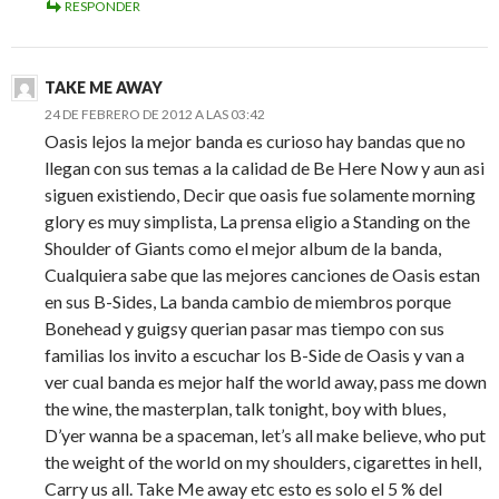
RESPONDER
TAKE ME AWAY
24 DE FEBRERO DE 2012 A LAS 03:42
Oasis lejos la mejor banda es curioso hay bandas que no
llegan con sus temas a la calidad de Be Here Now y aun asi
siguen existiendo, Decir que oasis fue solamente morning
glory es muy simplista, La prensa eligio a Standing on the
Shoulder of Giants como el mejor album de la banda,
Cualquiera sabe que las mejores canciones de Oasis estan
en sus B-Sides, La banda cambio de miembros porque
Bonehead y guigsy querian pasar mas tiempo con sus
familias los invito a escuchar los B-Side de Oasis y van a
ver cual banda es mejor half the world away, pass me down
the wine, the masterplan, talk tonight, boy with blues,
D’yer wanna be a spaceman, let’s all make believe, who put
the weight of the world on my shoulders, cigarettes in hell,
Carry us all. Take Me away etc esto es solo el 5 % del