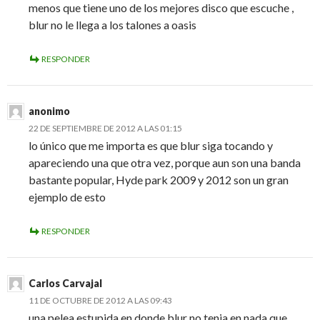
menos que tiene uno de los mejores disco que escuche ,
blur no le llega a los talones a oasis
RESPONDER
anonimo
22 DE SEPTIEMBRE DE 2012 A LAS 01:15
lo único que me importa es que blur siga tocando y
apareciendo una que otra vez, porque aun son una banda
bastante popular, Hyde park 2009 y 2012 son un gran
ejemplo de esto
RESPONDER
Carlos Carvajal
11 DE OCTUBRE DE 2012 A LAS 09:43
una pelea estupida,en donde blur no tenia en nada que