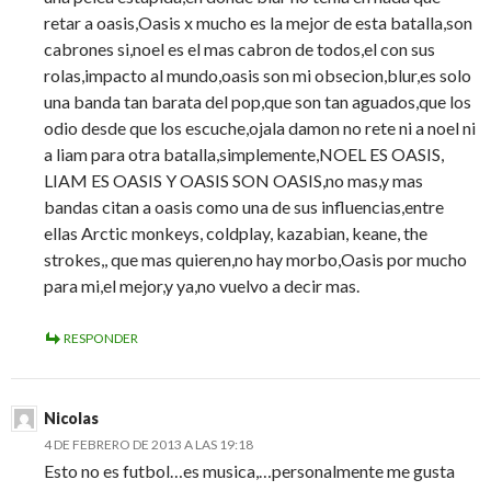
retar a oasis,Oasis x mucho es la mejor de esta batalla,son
cabrones si,noel es el mas cabron de todos,el con sus
rolas,impacto al mundo,oasis son mi obsecion,blur,es solo
una banda tan barata del pop,que son tan aguados,que los
odio desde que los escuche,ojala damon no rete ni a noel ni
a liam para otra batalla,simplemente,NOEL ES OASIS,
LIAM ES OASIS Y OASIS SON OASIS,no mas,y mas
bandas citan a oasis como una de sus influencias,entre
ellas Arctic monkeys, coldplay, kazabian, keane, the
strokes,, que mas quieren,no hay morbo,Oasis por mucho
para mi,el mejor,y ya,no vuelvo a decir mas.
RESPONDER
Nicolas
4 DE FEBRERO DE 2013 A LAS 19:18
Esto no es futbol…es musica,…personalmente me gusta