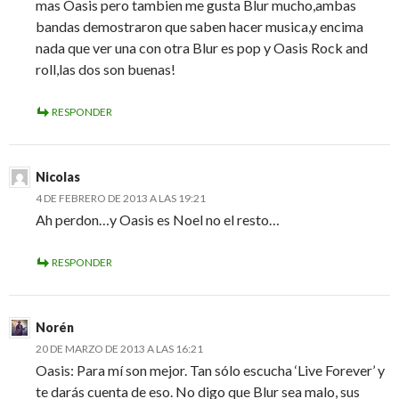
mas Oasis pero tambien me gusta Blur mucho,ambas
bandas demostraron que saben hacer musica,y encima
nada que ver una con otra Blur es pop y Oasis Rock and
roll,las dos son buenas!
RESPONDER
Nicolas
4 DE FEBRERO DE 2013 A LAS 19:21
Ah perdon…y Oasis es Noel no el resto…
RESPONDER
Norén
20 DE MARZO DE 2013 A LAS 16:21
Oasis: Para mí son mejor. Tan sólo escucha ‘Live Forever’ y
te darás cuenta de eso. No digo que Blur sea malo, sus