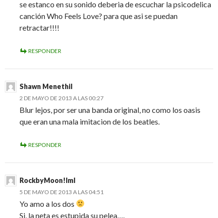
se estanco en su sonido deberia de escuchar la psicodelica
canción Who Feels Love? para que asi se puedan
retractar!!!!
RESPONDER
Shawn Menethil
2 DE MAYO DE 2013 A LAS 00:27
Blur lejos, por ser una banda original, no como los oasis
que eran una mala imitacion de los beatles.
RESPONDER
RockbyMoon!lml
5 DE MAYO DE 2013 A LAS 04:51
Yo amo a los dos
Si, la neta es estupida su pelea….