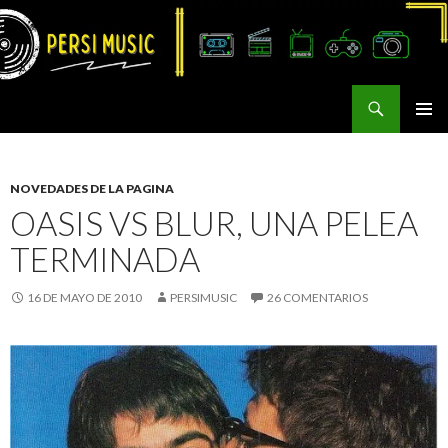
Buscar
Persi Music
SALTAR
MENÚ
AL
PRINCI
CONTENIDO
NOVEDADES DE LA PAGINA
OASIS VS BLUR, UNA PELEA
TERMINADA
16 DE MAYO DE 2010
PERSIMUSIC
26 COMENTARIOS