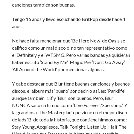
canciones también son buenas.
Tengo 16 años y llevó escuchando BritPop desde hace 4
años.
No hace falta mencionar que ‘Be Here Now’ de Oasis se
califico como un mal disco o, no tan representativo como
el Definitely y el WTSMG. Pero varias bandas ya quisieran
haber escrito ‘Stand By Me’ ‘Magic Pie’ ‘Don’t Go Away’
‘All Around the World’ por mencionar algunas.
Y cabe destacar que Blur tiene buenas canciones y buenos
discos, el álbum más ‘bueno’ por decirlo así, es: ‘Parklife’,
aunque también ’13’ y ‘Blur’ son buenos. Pero, Blur
NUNCA sacó un himno como ‘LIve Forever’, ‘Suersonic’, Y
la grandiosa ‘The Masterplan’ que viene en el mejor disco
de lads ‘B’ de toda la historia, que contiene himnos como:
Stay Young, Acquiesce, Talk Tonight, Listen Up, Half The
World Away, que Damos ya hubiera querido escribir.