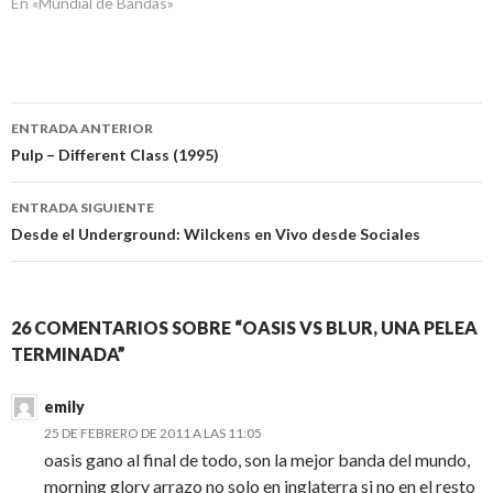
En «Mundial de Bandas»
Navegación
ENTRADA ANTERIOR
de
Pulp – Different Class (1995)
entradas
ENTRADA SIGUIENTE
Desde el Underground: Wilckens en Vivo desde Sociales
26 COMENTARIOS SOBRE “OASIS VS BLUR, UNA PELEA
TERMINADA”
emily
25 DE FEBRERO DE 2011 A LAS 11:05
oasis gano al final de todo, son la mejor banda del mundo,
morning glory arrazo no solo en inglaterra si no en el resto