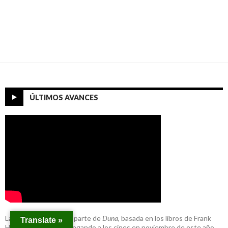
ÚLTIMOS AVANCES
La esperada segunda parte de
Duna
, basada en los libros de Frank
Translate »
Herbert, que estará llegando a los cines en noviembre de este año.