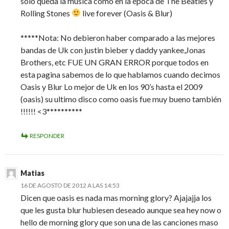
solo queda la musica como en la época de The Beatles y
Rolling Stones
live forever (Oasis & Blur)
*****Nota: No debieron haber comparado a las mejores
bandas de Uk con justin bieber y daddy yankee,Jonas
Brothers, etc FUE UN GRAN ERROR porque todos en
esta pagina sabemos de lo que hablamos cuando decimos
Oasis y Blur Lo mejor de Uk en los 90’s hasta el 2009
(oasis) su ultimo disco como oasis fue muy bueno también
!!!!!! <3**********
RESPONDER
Matias
16 DE AGOSTO DE 2012 A LAS 14:53
Dicen que oasis es nada mas morning glory? Ajajajja los
que les gusta blur hubiesen deseado aunque sea hey now o
hello de morning glory que son una de las canciones maso