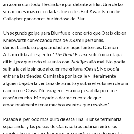
arrasaría con todo, llevándose por delante a Blur. Una de las
situaciones más recordadas fue en los Brit Awards, con los
Gallagher ganadores burlándose de Blur.
Un segundo golpe para Blur fue el concierto que Oasis dio en
Knebworth convocando más de 250 mil personas,
demostrando su popularidad por aquel entonces. Damon
Albarn diría al respecto: “
The Great Escape
sufrió una etapa
difícil, porque todo el asunto con
Parklife
salió mal. No podía
salir a la calle sin que alguien me gritara ¡Oasis!. No podía
entrar a las tiendas. Caminaba por la calle y literalmente
alguien bajaba la ventana de su auto y subía el volumen de una
canción de Oasis. No exagero. Era una pesadilla pero me
enseño mucho. Me ayudo a darme cuenta de que
emocionalmente tenia muchos asuntos que resolver”.
Pasada el período más duro de esta riña, Blur se terminaría
separando, y las peleas de Oasis se trasladarían entre los
propios hermanos y otros grupos o músicos que siempre la