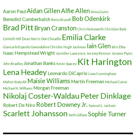
Aidan Gillen
Alfie Allen
Aaron Paul
Anna Gunn
Bob Odenkirk
Benedict Cumberbatch
Betsy Brandt
Brad Pitt
Bryan Cranston
Chris Hemsworth
Christian Bale
Emilia Clarke
Conleth Hill
Dean Norris
Don Cheadle
Iain Glen
Giancarlo Esposito
Gwendoline Christie
Hugh Jackman
Idris Elba
Isaac Hempstead Wright
Jennifer Lawrence
Jeremy Renner
Jerome Flynn
Kit Harington
Jonathan Banks
John Bradley
Kevin Spacey
Lena Headey
Leonardo DiCaprio
Liam Cunningham
Maisie Williams
Martin Freeman
Mahershala Ali
Michael Caine
Morgan Freeman
Michael K. Williams
Nikolaj Coster-Waldau
Peter Dinklage
Robert Downey Jr.
Robert De Niro
Samuel L. Jackson
Scarlett Johansson
Sophie Turner
Seth Gilliam