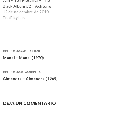
Jam – Ten Metallica – The
Black Album U2 – Achtung
Baby Red Hot Chili Peppers –
12 de noviembre de 2010
Blood Sugar Sex Magik Primal
En «Playlist»
Scream – Screamadelica
Massive Attack – Blue Lines
Soundgarden -
Badmotorfinger The
Navegación
Smashing Pumpkins - Gish
ENTRADA ANTERIOR
Canciones:…
de
Manal – Manal (1970)
entradas
ENTRADA SIGUIENTE
Almendra – Almendra (1969)
DEJA UN COMENTARIO