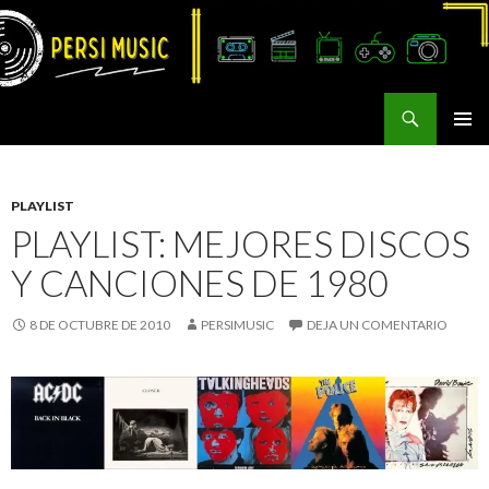
Buscar
Persi Music
SALTAR
MENÚ
AL
PRINCI
CONTENIDO
PLAYLIST
PLAYLIST: MEJORES DISCOS
Y CANCIONES DE 1980
8 DE OCTUBRE DE 2010
PERSIMUSIC
DEJA UN COMENTARIO