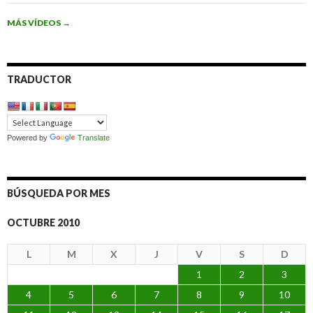
MÁS VÍDEOS
→
TRADUCTOR
Powered by
Translate
BÚSQUEDA POR MES
OCTUBRE 2010
L
M
X
J
V
S
D
1
2
3
4
5
6
7
8
9
10