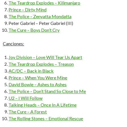
The Teardrop Explodes – Kilimanjaro
Prince – Dirty Mind
The Police – Zenyatta Mondatta
Peter Gabriel – Peter Gabriel (III)
The Cure – Boys Don’t Cry
Canciones:
Joy Division – Love Will Tear Us Apart
The Teardrop Explodes – Treason
AC/DC – Back in Black
Prince – When You Were Mine
David Bowie – Ashes to Ashes
The Police – Don’t Stand So Close to Me
U2 – I Will Follow
Talking Heads – Once In A Lifetime
The Cure – A Forest
The Rolling Stones – Emotional Rescue