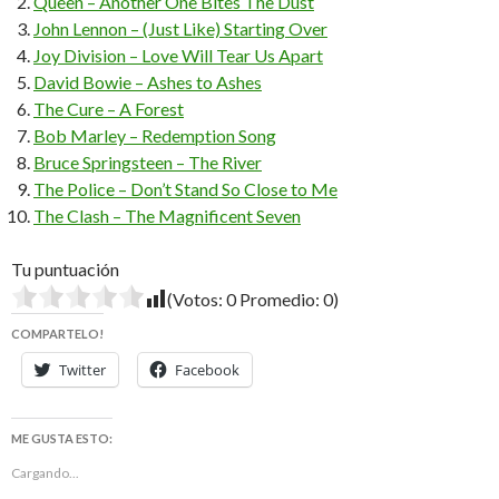
Queen – Another One Bites The Dust
John Lennon – (Just Like) Starting Over
Joy Division – Love Will Tear Us Apart
David Bowie – Ashes to Ashes
The Cure – A Forest
Bob Marley – Redemption Song
Bruce Springsteen – The River
The Police – Don’t Stand So Close to Me
The Clash – The Magnificent Seven
Tu puntuación
(Votos:
0
Promedio:
0
)
COMPARTELO!
Twitter
Facebook
ME GUSTA ESTO:
Cargando...