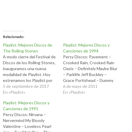
Relacionado
Playlist: Mejores Discos de
Playlist: Mejores Discos y
The Rolling Stones
Canciones de 1994
A modo cierre del Festival de
Persy Discos: Pavement –
Discos de los Rolling Stones,
Crooked Rain, Crooked Rain
inauguramos una nueva
Oasis – Definitely Maybe Blur
modalidad de Playlist. Hoy
– Parklife Jeff Buckley –
estrenamos los Playlist por
Grace Portishead – Dummy
Bandas, donde los escritores
5 de septiembre de 2017
Nirvana – MTV Unplugged in
6 de mayo de 2011
de la pagina estarán haciendo
En «Playlist»
New York Soundgarden –
En «Playlist»
su selección de los mejores
Superunknown Pearl Jam –
Playlist: Mejores Discos y
10 discos por banda. En esta
Vitalogy Ween - Chocolate
Canciones de 1991
oportunidad arrancamos con
and Cheese Green Day –
Persy Discos: Nirvana –
los Stones, pero estaremos
Dookie Canciones: Oasis –
Nervermind My Bloody
publicando…
Live Forever…
Valentine – Loveless Pearl