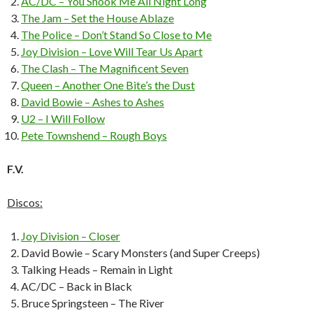
AC/DC – You Shook Me All Night Long
The Jam – Set the House Ablaze
The Police – Don’t Stand So Close to Me
Joy Division – Love Will Tear Us Apart
The Clash – The Magnificent Seven
Queen – Another One Bite’s the Dust
David Bowie – Ashes to Ashes
U2 – I Will Follow
Pete Townshend – Rough Boys
F.V.
Discos:
Joy Division – Closer
David Bowie – Scary Monsters (and Super Creeps)
Talking Heads – Remain in Light
AC/DC – Back in Black
Bruce Springsteen – The River