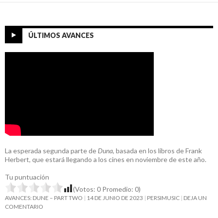
ÚLTIMOS AVANCES
La esperada segunda parte de
Duna
, basada en los libros de Frank
Herbert, que estará llegando a los cines en noviembre de este año.
Tu puntuación
(Votos:
0
Promedio:
0
)
AVANCES: DUNE – PART TWO
14 DE JUNIO DE 2023
PERSIMUSIC
DEJA UN
COMENTARIO