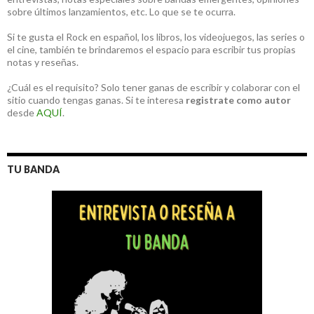
sobre últimos lanzamientos, etc. Lo que se te ocurra.
Si te gusta el Rock en español, los libros, los videojuegos, las series o
el cine, también te brindaremos el espacio para escribir tus propias
notas y reseñas.
¿Cuál es el requisito? Solo tener ganas de escribir y colaborar con el
sitio cuando tengas ganas. Si te interesa
registrate como autor
desde
AQUÍ
.
TU BANDA