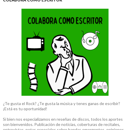
¿Te gusta el Rock? ¿Te gusta la música y tenes ganas de escribir?
¡Está es tu oportunidad!
Si bien nos especializamos en reseñas de discos, todos los aportes
son bienvenidos. Publicación de noticias, coberturas de recitales,
entrevistas, notas especiales sobre bandas emergentes, opiniones