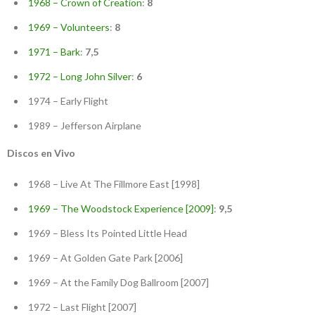
1968 – Crown of Creation
:
8
1969 – Volunteers
:
8
1971 – Bark
:
7,5
1972 – Long John Silver
:
6
1974 – Early Flight
1989 – Jefferson Airplane
Discos en Vivo
1968 – Live At The Fillmore East [1998]
1969 – The Woodstock Experience [2009]
:
9,5
1969 – Bless Its Pointed Little Head
1969 – At Golden Gate Park [2006]
1969 – At the Family Dog Ballroom [2007]
1972 – Last Flight [2007]