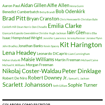
Aidan Gillen
Alfie Allen
Aaron Paul
Anna Gunn
Bob Odenkirk
Benedict Cumberbatch
Betsy Brandt
Brad Pitt
Bryan Cranston
Chris Hemsworth
Christian Bale
Emilia Clarke
Conleth Hill
Dean Norris
Don Cheadle
Iain Glen
Giancarlo Esposito
Gwendoline Christie
Hugh Jackman
Idris Elba
Isaac Hempstead Wright
Jennifer Lawrence
Jeremy Renner
Jerome Flynn
Kit Harington
Jonathan Banks
John Bradley
Kevin Spacey
Lena Headey
Leonardo DiCaprio
Liam Cunningham
Maisie Williams
Martin Freeman
Mahershala Ali
Michael Caine
Morgan Freeman
Michael K. Williams
Nikolaj Coster-Waldau
Peter Dinklage
Robert Downey Jr.
Robert De Niro
Samuel L. Jackson
Scarlett Johansson
Sophie Turner
Seth Gilliam
COLABORA COMO ESCRITOR