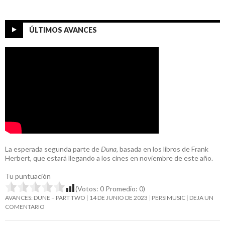
ÚLTIMOS AVANCES
La esperada segunda parte de
Duna
, basada en los libros de Frank
Herbert, que estará llegando a los cines en noviembre de este año.
Tu puntuación
(Votos:
0
Promedio:
0
)
AVANCES: DUNE – PART TWO
14 DE JUNIO DE 2023
PERSIMUSIC
DEJA UN
COMENTARIO