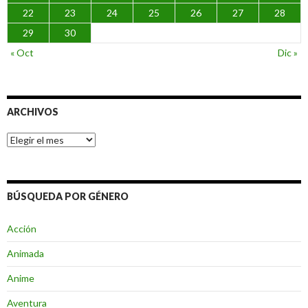
22
23
24
25
26
27
28
29
30
« Oct
Dic »
ARCHIVOS
Archivos
BÚSQUEDA POR GÉNERO
Acción
Animada
Anime
Aventura