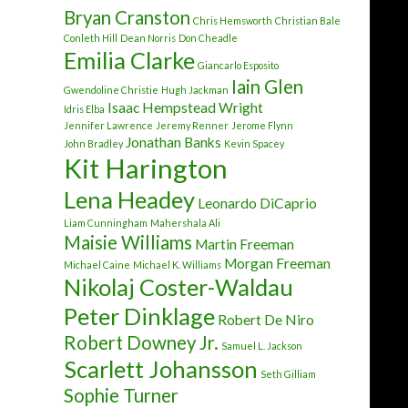
Bryan Cranston
Chris Hemsworth
Christian Bale
Conleth Hill
Dean Norris
Don Cheadle
Emilia Clarke
Giancarlo Esposito
Iain Glen
Gwendoline Christie
Hugh Jackman
Isaac Hempstead Wright
Idris Elba
Jennifer Lawrence
Jeremy Renner
Jerome Flynn
Jonathan Banks
John Bradley
Kevin Spacey
Kit Harington
Lena Headey
Leonardo DiCaprio
Liam Cunningham
Mahershala Ali
Maisie Williams
Martin Freeman
Morgan Freeman
Michael Caine
Michael K. Williams
Nikolaj Coster-Waldau
Peter Dinklage
Robert De Niro
Robert Downey Jr.
Samuel L. Jackson
Scarlett Johansson
Seth Gilliam
Sophie Turner