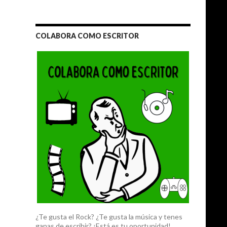
COLABORA COMO ESCRITOR
¿Te gusta el Rock? ¿Te gusta la música y tenes
ganas de escribir? ¡Está es tu oportunidad!