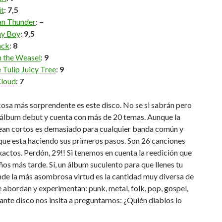
it
:
7,5
n Thunder
:
–
ay Boy
:
9,5
ack
:
8
h the Weasel
:
9
Tulip Juicy Tree
:
9
Cloud
:
7
osa más sorprendente es este disco. No se si sabrán pero
 álbum debut y cuenta con más de 20 temas. Aunque la
ean cortos es demasiado para cualquier banda común y
que esta haciendo sus primeros pasos. Son 26 canciones
xactos. Perdón, 29!! Si tenemos en cuenta la reedición que
ños más tarde. Sí, un álbum suculento para que llenes tu
de la más asombrosa virtud es la cantidad muy diversa de
e abordan y experimentan: punk, metal, folk, pop, gospel,
ante disco nos insita a preguntarnos: ¿Quién diablos lo