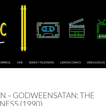
 ESPAÑOL
CINE
SERIES Y TELEVISIÓN
LIBROS/COMICS
VIDEOJUEGOS
N – GODWEENSATAN: THE
NESS (1990)