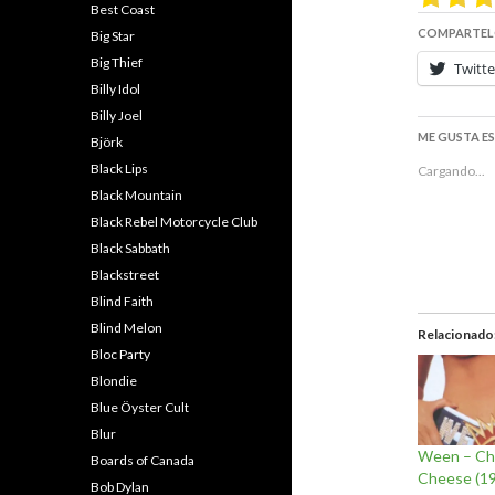
Best Coast
COMPARTEL
Big Star
Big Thief
Twitte
Billy Idol
Billy Joel
ME GUSTA E
Björk
Black Lips
Cargando...
Black Mountain
Black Rebel Motorcycle Club
Black Sabbath
Blackstreet
Blind Faith
Blind Melon
Relacionado
Bloc Party
Blondie
Blue Öyster Cult
Blur
Ween – Ch
Boards of Canada
Cheese (1
Bob Dylan