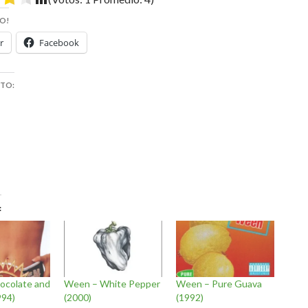
O!
r
Facebook
STO:
ocolate and
Ween – White Pepper
Ween – Pure Guava
994)
(2000)
(1992)