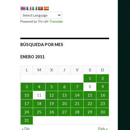
Powered by
Translate
BÚSQUEDA POR MES
ENERO 2011
L
M
X
J
V
S
D
1
2
3
4
5
6
7
8
9
10
11
12
13
14
15
16
17
18
19
20
21
22
23
24
25
26
27
28
29
30
31
« Dic
Feb »