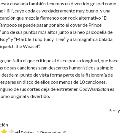
 esta ensalada también tenemos un divertido gospel como
e Hill”, cuyo coda es verdaderamente muy bueno, y una
canción que mezcla flamenco con rock alternativo “El
ampoco se puede pasar por alto el cover de Prince
.” uno de sus puntos más altos junto a la neo psicodelia de
Boy” y “Marble Tulip Juicy Tree” y a la magnifica balada
Squelch the Weasel”.
o, no falta el que critique al disco por su longitud, que hace
s de sus canciones sean descartes humorísticos a simple
o desde mi punto de vista forma parte de la fisionomía de
esperes un disco de ellos con menos de 10 canciones.
nguno de sus cortes deja de entretener.
GodWeenSatan
es
como original y divertido.
Persy
ción
(Votos:
1
Promedio:
4
)