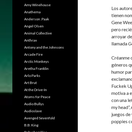
Amy Winehouse
Los autore
Anathema
tienen no
Anderson .Paak
Gene Ween
Angel Olsen
pero recié
Animal Collective
arroyar de
Anthrax
llamada
G
Antony and the Johnsons
Arcade Fire
Créanme cu
Arctic Monkeys
géneros q
Aretha Franklin
humor par
Arlo Parks
exclamand
Art Brut
Fuckek Up!
At the Drive-In
motiva a e
Atoms for Peace
con una le
Audio Bullys
my head”,
Audioslave
juegos de
Avenged Sevenfold
poppies c
B.B. King