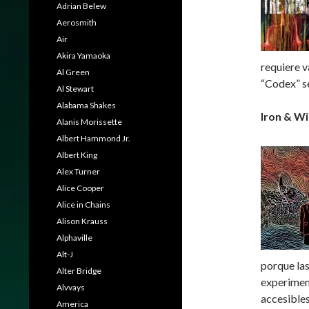
Adrian Belew
Aerosmith
Air
Akira Yamaoka
requiere v
Al Green
“Codex” s
Al Stewart
Alabama Shakes
Iron & Wi
Alanis Morissette
Albert Hammond Jr.
Albert King
Alex Turner
Alice Cooper
Alice in Chains
Alison Krauss
Alphaville
Alt-J
porque la
Alter Bridge
experimen
Alvvays
accesibles
America