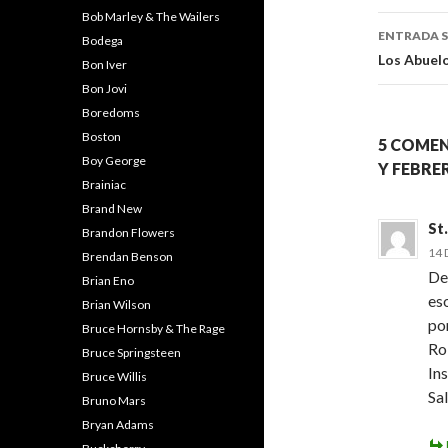
principale
Bob Marley & The Wailers
entra
ENTRADA S
Bodega
Los Abuelo
Bon Iver
Bon Jovi
Boredoms
Boston
5 COMEN
Boy George
Y FEBRE
Brainiac
Brand New
St
Brandon Flowers
14 
Brendan Benson
De
Brian Eno
es
Brian Wilson
po
Bruce Hornsby & The Rage
Rol
Bruce Springsteen
In
Bruce Willis
Sa
Bruno Mars
Bryan Adams