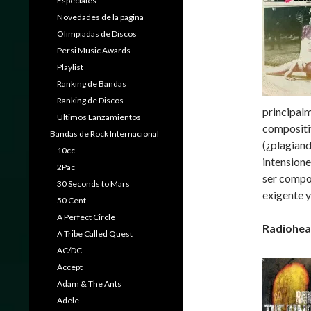
Especiales
Novedades de la pagina
Olimpiadas de Discos
Persi Music Awards
Playlist
Ranking de Bandas
Ranking de Discos
principalm
Ultimos Lanzamientos
compositiv
Bandas de Rock Internacional
(¿plagiand
10cc
intensione
2Pac
ser compos
30 Seconds to Mars
exigente y
50 Cent
A Perfect Circle
Radiohea
A Tribe Called Quest
AC/DC
Accept
Adam & The Ants
Adele