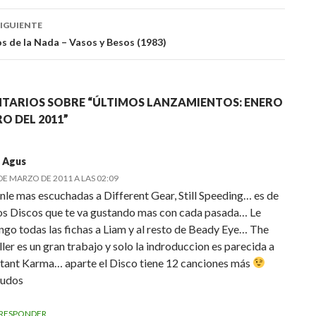
s…
das
IGUIENTE
s de la Nada – Vasos y Besos (1983)
TARIOS SOBRE “ÚLTIMOS LANZAMIENTOS: ENERO
RO DEL 2011”
. Agus
DE MARZO DE 2011 A LAS 02:09
nle mas escuchadas a Different Gear, Still Speeding… es de
os Discos que te va gustando mas con cada pasada… Le
ngo todas las fichas a Liam y al resto de Beady Eye… The
ler es un gran trabajo y solo la indroduccion es parecida a
stant Karma… aparte el Disco tiene 12 canciones más
ludos
RESPONDER