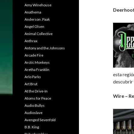
Amy Winehouse
Deerhoof 
Anathema
Anderson .Paak
Angel Olsen
Animal Collective
Anthrax
Antony and the Johnsons
Arcade Fire
Arctic Monkeys
Aretha Franklin
esta regió
Arlo Parks
descubrir 
Art Brut
At the Drive-In
Wire – R
Atoms for Peace
Audio Bullys
Audioslave
Avenged Sevenfold
B.B. King