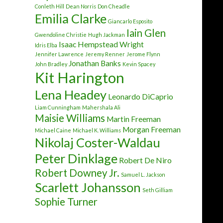
Conleth Hill
Dean Norris
Don Cheadle
Emilia Clarke
Giancarlo Esposito
Iain Glen
Gwendoline Christie
Hugh Jackman
Isaac Hempstead Wright
Idris Elba
Jennifer Lawrence
Jeremy Renner
Jerome Flynn
Jonathan Banks
John Bradley
Kevin Spacey
Kit Harington
Lena Headey
Leonardo DiCaprio
Liam Cunningham
Mahershala Ali
Maisie Williams
Martin Freeman
Morgan Freeman
Michael Caine
Michael K. Williams
Nikolaj Coster-Waldau
Peter Dinklage
Robert De Niro
Robert Downey Jr.
Samuel L. Jackson
Scarlett Johansson
Seth Gilliam
Sophie Turner