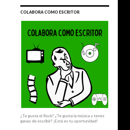
COLABORA COMO ESCRITOR
¿Te gusta el Rock? ¿Te gusta la música y tenes
ganas de escribir? ¡Está es tu oportunidad!