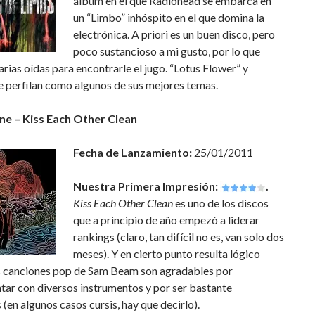
álbum en el que Radiohead se embarca en
un “Limbo” inhóspito en el que domina la
electrónica. A priori es un buen disco, pero
poco sustancioso a mi gusto, por lo que
arias oídas para encontrarle el jugo. “Lotus Flower” y
e perfilan como algunos de sus mejores temas.
ne – Kiss Each Other Clean
Fecha de Lanzamiento:
25/01/2011
Nuestra Primera Impresión:
.
Kiss Each Other Clean
es uno de los discos
que a principio de año empezó a liderar
rankings (claro, tan difícil no es, van solo dos
meses). Y en cierto punto resulta lógico
s canciones pop de Sam Beam son agradables por
tar con diversos instrumentos y por ser bastante
 (en algunos casos cursis, hay que decirlo).