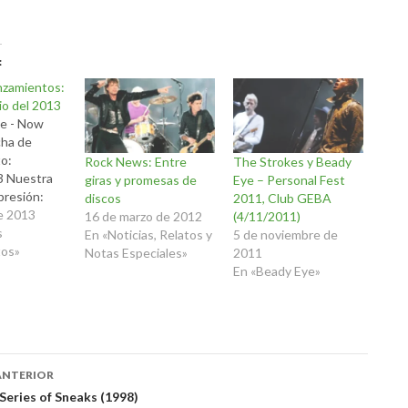
nzamientos:
io del 2013
e - Now
ha de
o:
Rock News: Entre
The Strokes y Beady
3 Nuestra
giras y promesas de
Eye – Personal Fest
presión:
discos
2011, Club GEBA
mo el rock,
de 2013
16 de marzo de 2012
(4/11/2011)
ep Purple
s
En «Noticias, Relatos y
5 de noviembre de
amente
tos»
Notas Especiales»
2011
on la
En «Beady Eye»
 Now
 buen
ue marca
sico de esta
. Riffs,
ación
ANTERIOR
entos de
Series of Sneaks (1998)
s