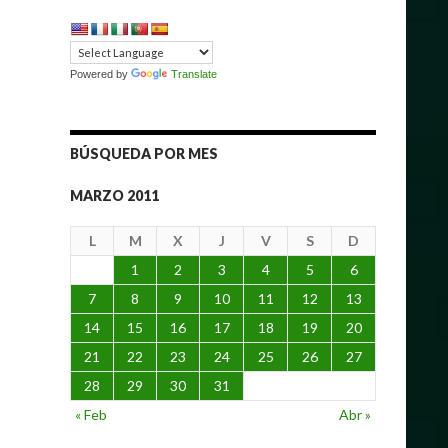
Powered by
Translate
BÚSQUEDA POR MES
MARZO 2011
L
M
X
J
V
S
D
1
2
3
4
5
6
7
8
9
10
11
12
13
14
15
16
17
18
19
20
21
22
23
24
25
26
27
28
29
30
31
« Feb
Abr »