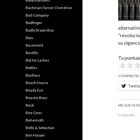
Babyshambles
Bachman-Turner Overdrive
Bad Company
Badfinger
alternativ
Badly Drawn Boy
“revolucio
Baio
su vigenci
Basement
Bastille
Tu puntua
Bat for Lashes
Battles
Bauhaus
COMPARTEL
Beach House
Twitte
Beady Eye
Beastie Boys
Beck
ME GUSTA E
Bee Gees
Cargando...
Behemoth
Belle & Sebastian
Ben Harper