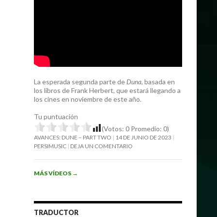
La esperada segunda parte de
Duna
, basada en
los libros de Frank Herbert, que estará llegando a
los cines en noviembre de este año.
Tu puntuación
(Votos:
0
Promedio:
0
)
AVANCES: DUNE – PART TWO
14 DE JUNIO DE 2023
PERSIMUSIC
DEJA UN COMENTARIO
MÁS VÍDEOS
→
TRADUCTOR