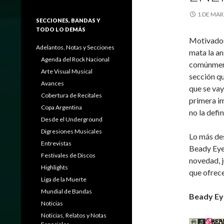
1 DE MAR
SECCIONES, BANDAS Y
TODO LO DEMÁS
Motivados
Adelantos, Notas y Secciones
mata la an
Agenda del Rock Nacional
comúnment
Arte Visual Musical
sección qu
Avances
que se vay
Cobertura de Recitales
primera im
Copa Argentina
no la defi
Desde el Underground
Digresiones Musicales
Lo más des
Entrevistas
Beady Eye 
Festivales de Discos
novedad, j
Highlights
que ofrec
Liga de la Muerte
Mundial de Bandas
Beady Eye
Noticias
Noticias, Relatos y Notas