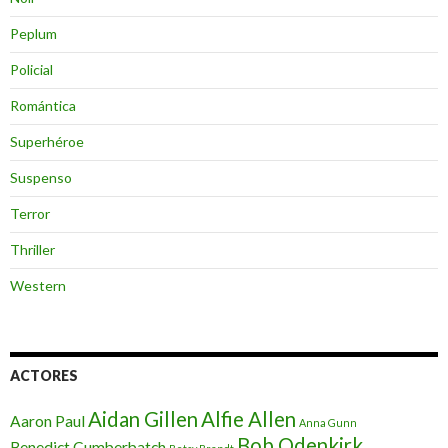
Peplum
Policial
Romántica
Superhéroe
Suspenso
Terror
Thriller
Western
ACTORES
Aidan Gillen
Alfie Allen
Aaron Paul
Anna Gunn
Bob Odenkirk
Benedict Cumberbatch