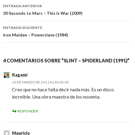
Navegación
ENTRADA ANTERIOR
de
30 Seconds to Mars – This Is War (2009)
entradas
ENTRADA SIGUIENTE
Iron Maiden – Powerslave (1984)
4 COMENTARIOS SOBRE “SLINT – SPIDERLAND (1991)”
Kagami
29 DE MARZO DE 2011 A LAS 03:30
Creo que no hace falta decir nada más. Es un disco
increíble. Una obra maestra de los noventa.
RESPONDER
Mauricio