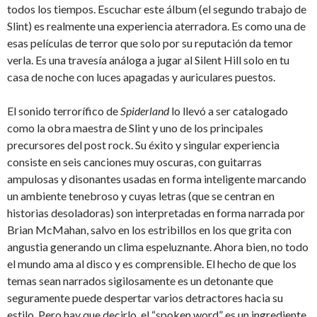
todos los tiempos. Escuchar este álbum (el segundo trabajo de
Slint) es realmente una experiencia aterradora. Es como una de
esas películas de terror que solo por su reputación da temor
verla. Es una travesía análoga a jugar al Silent Hill solo en tu
casa de noche con luces apagadas y auriculares puestos.
El sonido terrorífico de
Spiderland
lo llevó a ser catalogado
como la obra maestra de Slint y uno de los principales
precursores del post rock. Su éxito y singular experiencia
consiste en seis canciones muy oscuras, con guitarras
ampulosas y disonantes usadas en forma inteligente marcando
un ambiente tenebroso y cuyas letras (que se centran en
historias desoladoras) son interpretadas en forma narrada por
Brian McMahan, salvo en los estribillos en los que grita con
angustia generando un clima espeluznante. Ahora bien, no todo
el mundo ama al disco y es comprensible. El hecho de que los
temas sean narrados sigilosamente es un detonante que
seguramente puede despertar varios detractores hacia su
estilo. Pero hay que decirlo, el “spoken word” es un ingrediente