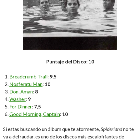
Puntaje del Disco: 10
Breadcrumb Trail
:
9,5
Nosferatu Man
:
10
Don, Aman
:
8
Washer
:
9
For Dinner
:
7,5
Good Morning, Captain
:
10
Si estas buscando un álbum que te atormente,
Spiderland
no te
va a defraudar, es uno de los discos más escalofriantes de