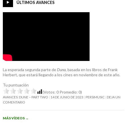
ÚLTIMOS AVANCES
La esperada segunda parte de
Duna
, basada en los libros de Frank
Herbert, que estará llegando a los cines en noviembre de este año.
Tu puntuación
(Votos:
0
Promedio:
0
)
AVANCES: DUNE – PART TWO
14 DE JUNIO DE 2023
PERSIMUSIC
DEJA UN
COMENTARIO
MÁS VÍDEOS
→