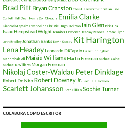
Betsy Brandt
Brad Pitt
Bryan Cranston
Chris Hemsworth
Christian Bale
Emilia Clarke
Conleth Hill
Dean Norris
Don Cheadle
Iain Glen
Giancarlo Esposito
Gwendoline Christie
Hugh Jackman
Idris Elba
Isaac Hempstead Wright
Jennifer Lawrence
Jeremy Renner
Jerome Flynn
Kit Harington
Jonathan Banks
John Bradley
Kevin Spacey
Lena Headey
Leonardo DiCaprio
Liam Cunningham
Maisie Williams
Martin Freeman
Mahershala Ali
Michael Caine
Morgan Freeman
Michael K. Williams
Nikolaj Coster-Waldau
Peter Dinklage
Robert Downey Jr.
Robert De Niro
Samuel L. Jackson
Scarlett Johansson
Sophie Turner
Seth Gilliam
COLABORA COMO ESCRITOR