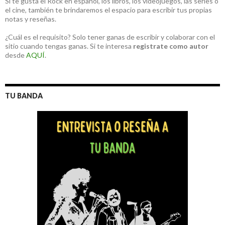
Si te gusta el Rock en español, los libros, los videojuegos, las series o
el cine, también te brindaremos el espacio para escribir tus propias
notas y reseñas.
¿Cuál es el requisito? Solo tener ganas de escribir y colaborar con el
sitio cuando tengas ganas. Si te interesa
registrate como autor
desde
AQUÍ
.
TU BANDA