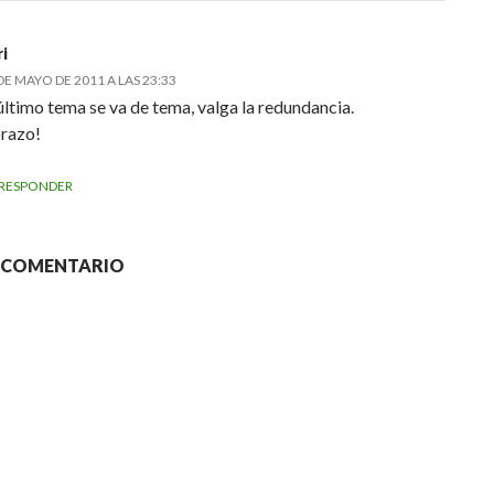
ri
DE MAYO DE 2011 A LAS 23:33
 último tema se va de tema, valga la redundancia.
razo!
RESPONDER
N COMENTARIO