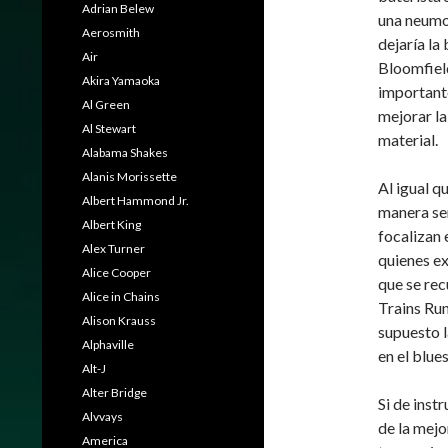
Adrian Belew
una neumo
Aerosmith
dejaría la
Air
Bloomfield
Akira Yamaoka
importante
Al Green
mejorar la
Al Stewart
material.
Alabama Shakes
Alanis Morissette
Al igual q
Albert Hammond Jr.
manera se
Albert King
focalizan 
Alex Turner
quienes ex
Alice Cooper
que se re
Alice in Chains
Trains Run
Alison Krauss
supuesto 
Alphaville
en el blue
Alt-J
Alter Bridge
Si de inst
Alvvays
de la mejo
America