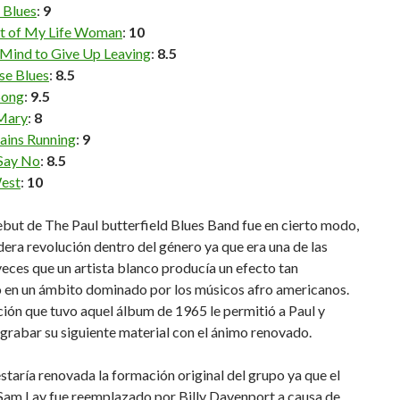
 Blues
:
9
t of My Life Woman
:
10
 Mind to Give Up Leaving
:
8.5
se Blues
:
8.5
Song
:
9.5
Mary
:
8
ains Running
:
9
Say No
:
8.5
est
:
10
ebut de The Paul butterfield Blues Band fue en cierto modo,
era revolución dentro del género ya que era una de las
eces que un artista blanco producía un efecto tan
 en un ámbito dominado por los músicos afro americanos.
ión que tuvo aquel álbum de 1965 le permitió a Paul y
rabar su siguiente material con el ánimo renovado.
taría renovada la formación original del grupo ya que el
 Sam Lay fue reemplazado por Billy Davenport a causa de