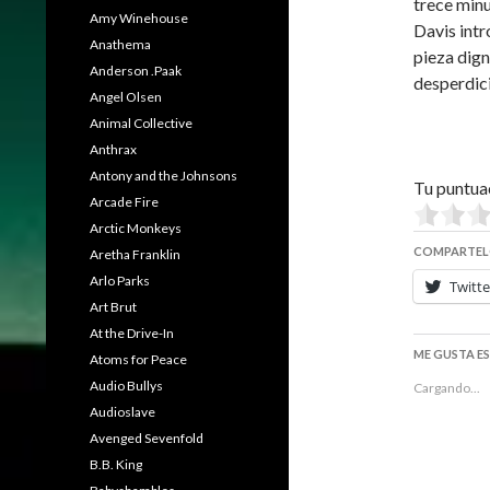
trece minu
Amy Winehouse
Davis intr
Anathema
pieza dign
Anderson .Paak
desperdici
Angel Olsen
Animal Collective
Anthrax
Antony and the Johnsons
Tu puntua
Arcade Fire
Arctic Monkeys
COMPARTEL
Aretha Franklin
Arlo Parks
Twitte
Art Brut
At the Drive-In
ME GUSTA E
Atoms for Peace
Audio Bullys
Cargando...
Audioslave
Avenged Sevenfold
B.B. King