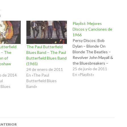
Playlist: Mejores
Discos y Canciones de
1966
Persy Discos: Bob
Dylan – Blonde On
utterfield
The Paul Butterfield
Blonde The Beatles –
 – The
Blues Band – The Paul
Revolver John Mayall &
on of
Butterfield Blues Band
the Bluesbreakers –
abshaw
(1965)
Bluesbreakers With
25 de junio de 2011
24 de enero de 2011
Eric Clapton The
En «Playlist»
o de 2014
En «The Paul
Byrds – Fifth
ul
Butterfield Blues
Dimension Frank
 Blues
Band»
Zappa & The Mothers
of Invention – Freak
Out! The Rolling
Stones – Aftermath
The Beach Boys – Pet
Sounds Otis Redding…
ación
ANTERIOR