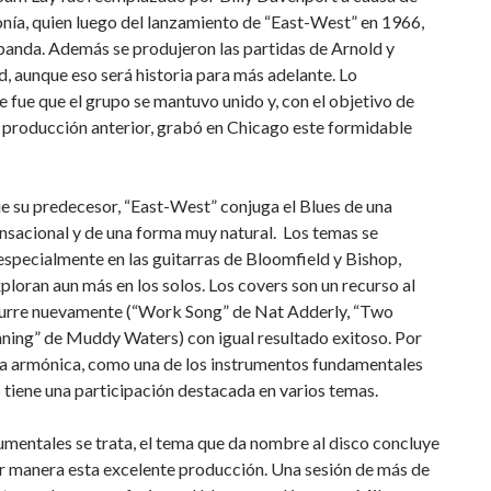
nía, quien luego del lanzamiento de “East-West” en 1966,
 banda. Además se produjeron las partidas de Arnold y
, aunque eso será historia para más adelante. Lo
 fue que el grupo se mantuvo unido y, con el objetivo de
 producción anterior, grabó en Chicago este formidable
ue su predecesor, “East-West” conjuga el Blues de una
nsacional y de una forma muy natural. Los temas se
especialmente en las guitarras de Bloomfield y Bishop,
ploran aun más en los solos. Los covers son un recurso al
curre nuevamente (“Work Song” de Nat Adderly, “Two
ning” de Muddy Waters) con igual resultado exitoso. Por
la armónica, como una de los instrumentos fundamentales
s tiene una participación destacada en varios temas.
rumentales se trata, el tema que da nombre al disco concluye
r manera esta excelente producción. Una sesión de más de