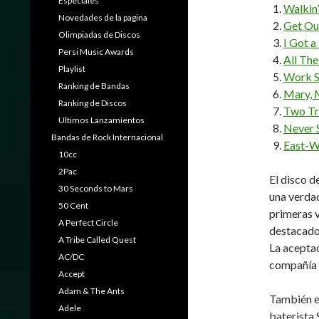
Especiales
Walkin’
Novedades de la pagina
Get Ou
Olimpiadas de Discos
I Got a
Persi Music Awards
All The
Playlist
Work 
Ranking de Bandas
Mary, 
Ranking de Discos
Two Tr
Ultimos Lanzamientos
Never 
Bandas de Rock Internacional
East-W
10cc
2Pac
El disco d
30 Seconds to Mars
una verdad
50 Cent
primeras v
A Perfect Circle
destacado
A Tribe Called Quest
La aceptac
AC/DC
compañía g
Accept
Adam & The Ants
También es
Adele
baterista