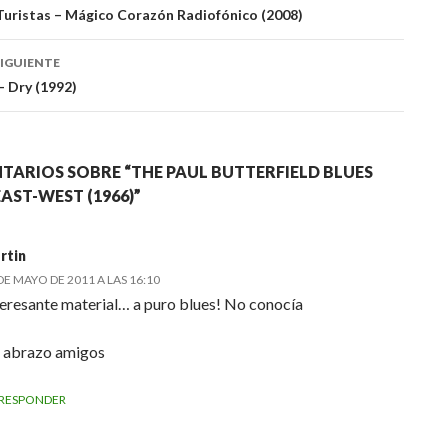
Turistas – Mágico Corazón Radiofónico (2008)
das
IGUIENTE
– Dry (1992)
TARIOS SOBRE “THE PAUL BUTTERFIELD BLUES
EAST-WEST (1966)”
rtin
DE MAYO DE 2011 A LAS 16:10
teresante material… a puro blues! No conocía
 abrazo amigos
RESPONDER