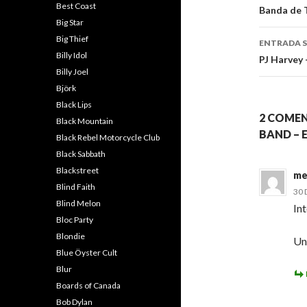
Best Coast
de
Banda de 
Big Star
entra
Big Thief
ENTRADA S
Billy Idol
PJ Harvey 
Billy Joel
Björk
Black Lips
2 COMEN
Black Mountain
BAND – 
Black Rebel Motorcycle Club
Black Sabbath
Blackstreet
me
Blind Faith
30 
Blind Melon
In
Bloc Party
Blondie
Un
Blue Öyster Cult
Blur
Boards of Canada
Bob Dylan