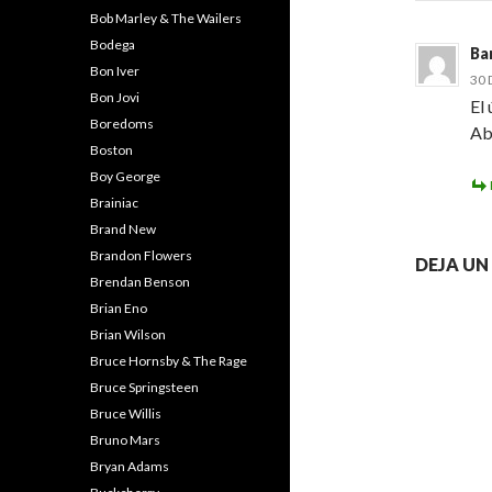
Bob Marley & The Wailers
Bodega
Ba
Bon Iver
30 
Bon Jovi
El
Boredoms
Ab
Boston
Boy George
Brainiac
Brand New
Brandon Flowers
DEJA U
Brendan Benson
Brian Eno
Brian Wilson
Bruce Hornsby & The Rage
Bruce Springsteen
Bruce Willis
Bruno Mars
Bryan Adams