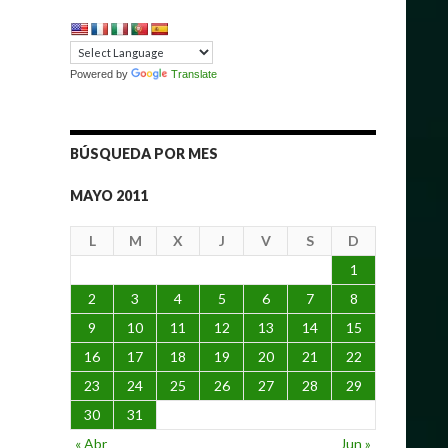
Powered by
Translate
BÚSQUEDA POR MES
MAYO 2011
L
M
X
J
V
S
D
1
2
3
4
5
6
7
8
9
10
11
12
13
14
15
16
17
18
19
20
21
22
23
24
25
26
27
28
29
30
31
« Abr
Jun »