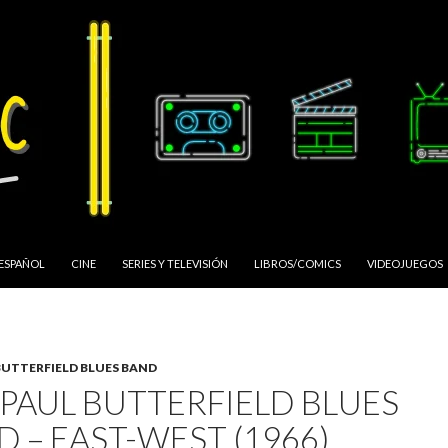
 ESPAÑOL
CINE
SERIES Y TELEVISIÓN
LIBROS/COMICS
VIDEOJUEGOS
BUTTERFIELD BLUES BAND
 PAUL BUTTERFIELD BLUES
 – EAST-WEST (1966)