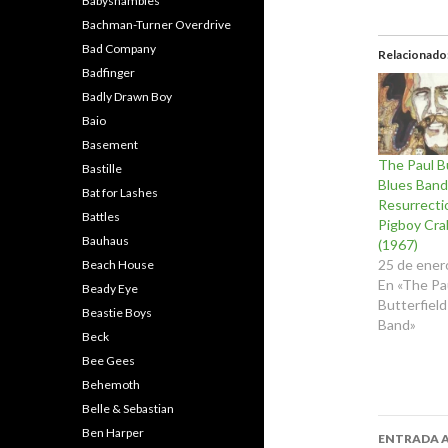
Babyshambles
Bachman-Turner Overdrive
Bad Company
Relacionado
Badfinger
Badly Drawn Boy
Baio
Basement
The Paul B
Bastille
Blues Band
Bat for Lashes
Resurrecti
Battles
Pigboy Cr
Bauhaus
(1967)
25 de ener
Beach House
En «The Pa
Beady Eye
Butterfield
Beastie Boys
Band»
Beck
Bee Gees
Behemoth
Belle & Sebastian
Naveg
Ben Harper
ENTRADA 