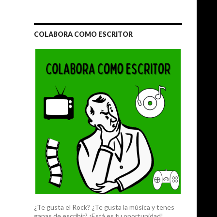
COLABORA COMO ESCRITOR
¿Te gusta el Rock? ¿Te gusta la música y tenes
ganas de escribir? ¡Está es tu oportunidad!