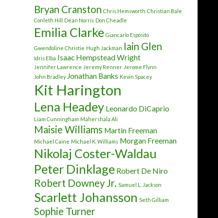
Bryan Cranston
Chris Hemsworth
Christian Bale
Conleth Hill
Dean Norris
Don Cheadle
Emilia Clarke
Giancarlo Esposito
Iain Glen
Gwendoline Christie
Hugh Jackman
Isaac Hempstead Wright
Idris Elba
Jennifer Lawrence
Jeremy Renner
Jerome Flynn
Jonathan Banks
John Bradley
Kevin Spacey
Kit Harington
Lena Headey
Leonardo DiCaprio
Liam Cunningham
Mahershala Ali
Maisie Williams
Martin Freeman
Morgan Freeman
Michael Caine
Michael K. Williams
Nikolaj Coster-Waldau
Peter Dinklage
Robert De Niro
Robert Downey Jr.
Samuel L. Jackson
Scarlett Johansson
Seth Gilliam
Sophie Turner