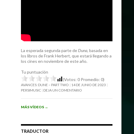
La esperada segunda parte de
Duna
, basada en
los libros de Frank Herbert, que estará llegando a
los cines en noviembre de este año.
Tu puntuación
(Votos:
0
Promedio:
0
)
AVANCES: DUNE – PART TWO
14 DE JUNIO DE 2023
PERSIMUSIC
DEJA UN COMENTARIO
MÁS VÍDEOS
→
TRADUCTOR