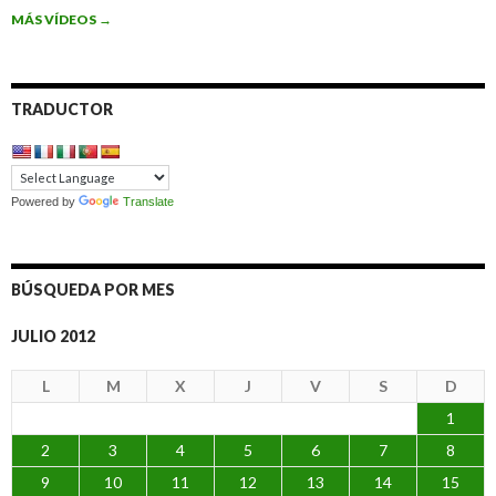
MÁS VÍDEOS
→
TRADUCTOR
Powered by
Translate
BÚSQUEDA POR MES
JULIO 2012
L
M
X
J
V
S
D
1
2
3
4
5
6
7
8
9
10
11
12
13
14
15