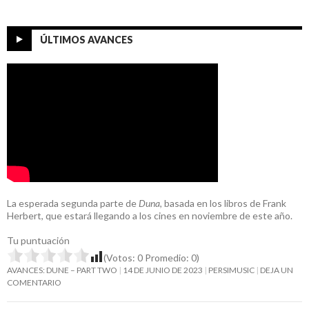
ÚLTIMOS AVANCES
La esperada segunda parte de
Duna
, basada en los libros de Frank
Herbert, que estará llegando a los cines en noviembre de este año.
Tu puntuación
(Votos:
0
Promedio:
0
)
AVANCES: DUNE – PART TWO
14 DE JUNIO DE 2023
PERSIMUSIC
DEJA UN
COMENTARIO