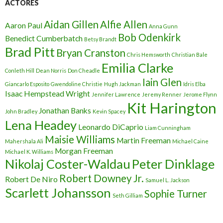
ACTORES
Aidan Gillen
Alfie Allen
Aaron Paul
Anna Gunn
Bob Odenkirk
Benedict Cumberbatch
Betsy Brandt
Brad Pitt
Bryan Cranston
Chris Hemsworth
Christian Bale
Emilia Clarke
Conleth Hill
Dean Norris
Don Cheadle
Iain Glen
Giancarlo Esposito
Gwendoline Christie
Hugh Jackman
Idris Elba
Isaac Hempstead Wright
Jennifer Lawrence
Jeremy Renner
Jerome Flynn
Kit Harington
Jonathan Banks
John Bradley
Kevin Spacey
Lena Headey
Leonardo DiCaprio
Liam Cunningham
Maisie Williams
Martin Freeman
Mahershala Ali
Michael Caine
Morgan Freeman
Michael K. Williams
Nikolaj Coster-Waldau
Peter Dinklage
Robert Downey Jr.
Robert De Niro
Samuel L. Jackson
Scarlett Johansson
Sophie Turner
Seth Gilliam