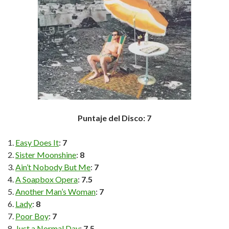
Puntaje del Disco: 7
Easy Does It
:
7
Sister Moonshine
:
8
Ain’t Nobody But Me
:
7
A Soapbox Opera
:
7.5
Another Man’s Woman
:
7
Lady
:
8
Poor Boy
:
7
Just a Normal Day
:
7.5