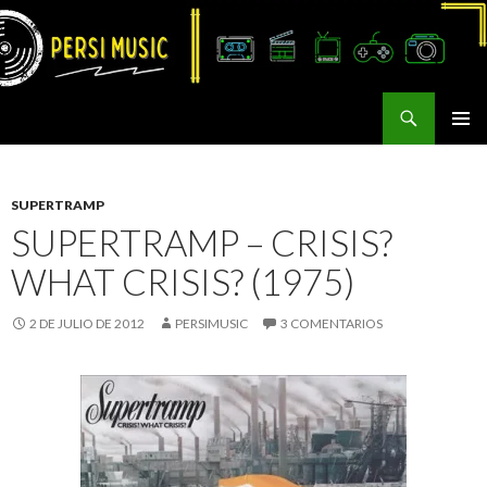
Buscar
Persi Music
SALTAR
MENÚ
AL
PRINCI
CONTENIDO
SUPERTRAMP
SUPERTRAMP – CRISIS?
WHAT CRISIS? (1975)
2 DE JULIO DE 2012
PERSIMUSIC
3 COMENTARIOS