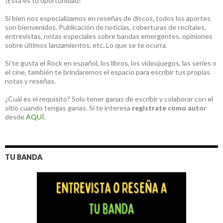
¡Está es tu oportunidad!
Si bien nos especializamos en reseñas de discos, todos los aportes
son bienvenidos. Publicación de noticias, coberturas de recitales,
entrevistas, notas especiales sobre bandas emergentes, opiniones
sobre últimos lanzamientos, etc. Lo que se te ocurra.
Si te gusta el Rock en español, los libros, los videojuegos, las series o
el cine, también te brindaremos el espacio para escribir tus propias
notas y reseñas.
¿Cuál es el requisito? Solo tener ganas de escribir y colaborar con el
sitio cuando tengas ganas. Si te interesa
registrate como autor
desde
AQUÍ
.
TU BANDA