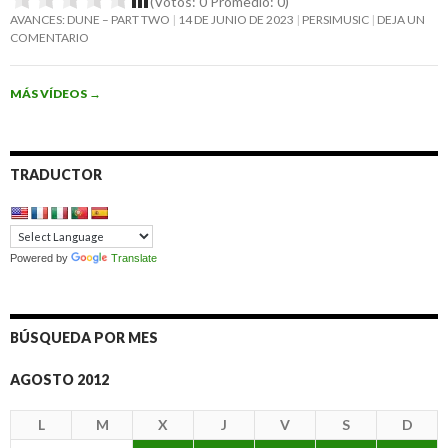
(Votos:
0
Promedio:
0
)
AVANCES: DUNE – PART TWO
14 DE JUNIO DE 2023
PERSIMUSIC
DEJA UN
COMENTARIO
MÁS VÍDEOS
→
TRADUCTOR
Powered by
Translate
BÚSQUEDA POR MES
AGOSTO 2012
L
M
X
J
V
S
D