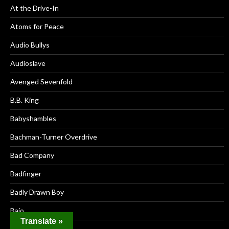
At the Drive-In
Atoms for Peace
Audio Bullys
Audioslave
Avenged Sevenfold
B.B. King
Babyshambles
Bachman-Turner Overdrive
Bad Company
Badfinger
Badly Drawn Boy
Baio
Translate »
Basement