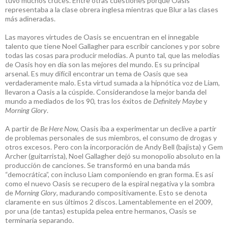
tuvo muchos cruces. Entre otras cuestiones porque Oasis
representaba a la clase obrera inglesa mientras que Blur a las clases
más adineradas.
Las mayores virtudes de Oasis se encuentran en el innegable
talento que tiene Noel Gallagher para escribir canciones y por sobre
todas las cosas para producir melodías. A punto tal, que las melodías
de Oasis hoy en día son las mejores del mundo. Es su principal
arsenal. Es muy difícil encontrar un tema de Oasis que sea
verdaderamente malo. Esta virtud sumada a la hipnótica voz de Liam,
llevaron a Oasis a la cúspide. Considerandose la mejor banda del
mundo a mediados de los 90, tras los éxitos de
Definitely Maybe
y
Morning Glory
.
A partir de
Be Here Now,
Oasis iba a experimentar un declive a partir
de problemas personales de sus miembros, el consumo de drogas y
otros excesos. Pero con la incorporación de Andy Bell (bajista) y Gem
Archer (guitarrista), Noel Gallagher dejó su monopolio absoluto en la
producción de canciones. Se transformó en una banda más
“democrática”, con incluso Liam componiendo en gran forma. Es así
como el nuevo Oasis se recupero de la espiral negativa y la sombra
de
Morning Glory
, madurando compositivamente. Esto se denota
claramente en sus últimos 2 discos. Lamentablemente en el 2009,
por una (de tantas) estupida pelea entre hermanos, Oasis se
terminaría separando.