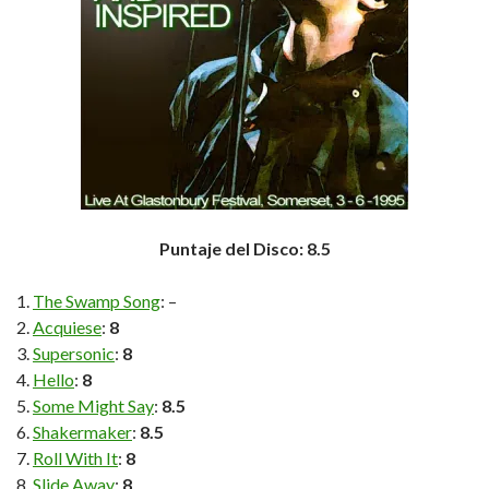
Puntaje del Disco: 8.5
The Swamp Song
: –
Acquiese
:
8
Supersonic
:
8
Hello
:
8
Some Might Say
:
8.5
Shakermaker
:
8.5
Roll With It
:
8
Slide Away
:
8