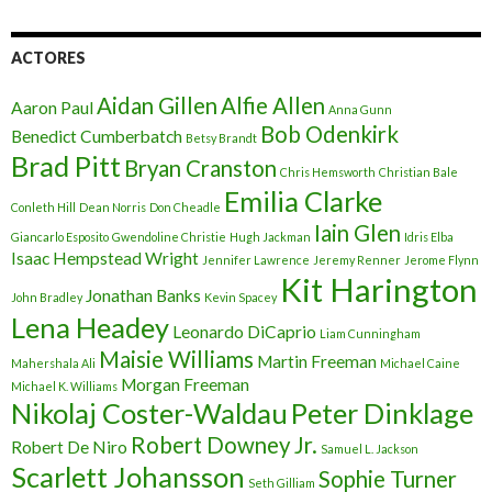
ACTORES
Aidan Gillen
Alfie Allen
Aaron Paul
Anna Gunn
Bob Odenkirk
Benedict Cumberbatch
Betsy Brandt
Brad Pitt
Bryan Cranston
Chris Hemsworth
Christian Bale
Emilia Clarke
Conleth Hill
Dean Norris
Don Cheadle
Iain Glen
Giancarlo Esposito
Gwendoline Christie
Hugh Jackman
Idris Elba
Isaac Hempstead Wright
Jennifer Lawrence
Jeremy Renner
Jerome Flynn
Kit Harington
Jonathan Banks
John Bradley
Kevin Spacey
Lena Headey
Leonardo DiCaprio
Liam Cunningham
Maisie Williams
Martin Freeman
Mahershala Ali
Michael Caine
Morgan Freeman
Michael K. Williams
Nikolaj Coster-Waldau
Peter Dinklage
Robert Downey Jr.
Robert De Niro
Samuel L. Jackson
Scarlett Johansson
Sophie Turner
Seth Gilliam