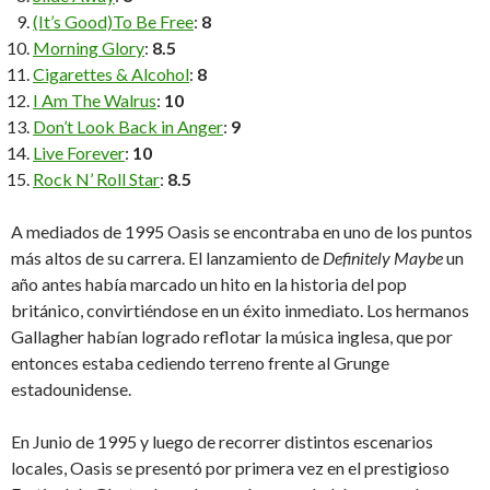
(It’s Good)To Be Free
:
8
Morning Glory
:
8.5
Cigarettes & Alcohol
:
8
I Am The Walrus
:
10
Don’t Look Back in Anger
:
9
Live Forever
:
10
Rock N’ Roll Star
:
8.5
A mediados de 1995 Oasis se encontraba en uno de los puntos
más altos de su carrera. El lanzamiento de
Definitely Maybe
un
año antes había marcado un hito en la historia del pop
británico, convirtiéndose en un éxito inmediato. Los hermanos
Gallagher habían logrado reflotar la música inglesa, que por
entonces estaba cediendo terreno frente al Grunge
estadounidense.
En Junio de 1995 y luego de recorrer distintos escenarios
locales, Oasis se presentó por primera vez en el prestigioso