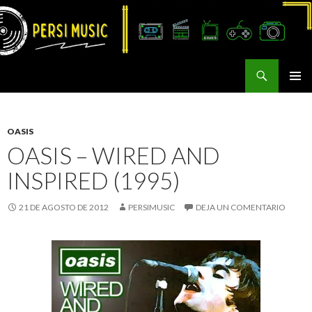
Buscar
Persi Music
SALTAR
MENÚ
AL
PRINCI
CONTENIDO
OASIS
OASIS – WIRED AND
INSPIRED (1995)
21 DE AGOSTO DE 2012
PERSIMUSIC
DEJA UN COMENTARIO