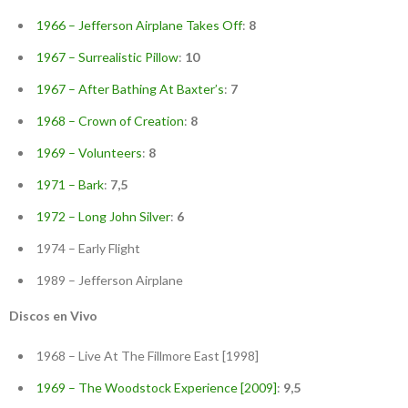
1966 – Jefferson Airplane Takes Off
:
8
1967 – Surrealistic Pillow
:
10
1967 – After Bathing At Baxter’s
:
7
1968 – Crown of Creation
:
8
1969 – Volunteers
:
8
1971 – Bark
:
7,5
1972 – Long John Silver
:
6
1974 – Early Flight
1989 – Jefferson Airplane
Discos en Vivo
1968 – Live At The Fillmore East [1998]
1969 – The Woodstock Experience [2009]
:
9,5