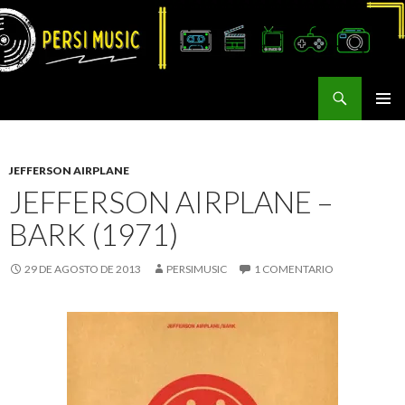
Buscar
Persi Music
SALTAR
MENÚ
AL
PRINCI
CONTENIDO
JEFFERSON AIRPLANE
JEFFERSON AIRPLANE –
BARK (1971)
29 DE AGOSTO DE 2013
PERSIMUSIC
1 COMENTARIO