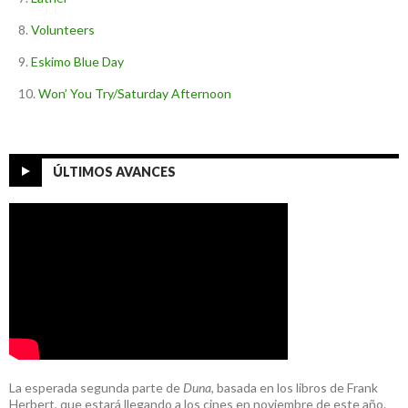
Volunteers
Eskimo Blue Day
Won’ You Try/Saturday Afternoon
ÚLTIMOS AVANCES
La esperada segunda parte de
Duna
, basada en los libros de Frank
Herbert, que estará llegando a los cines en noviembre de este año.