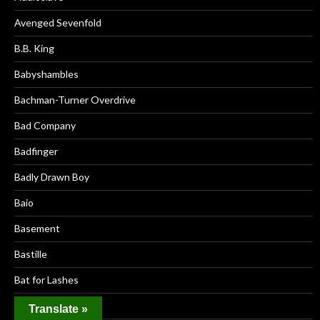
Avenged Sevenfold
B.B. King
Babyshambles
Bachman-Turner Overdrive
Bad Company
Badfinger
Badly Drawn Boy
Baio
Basement
Bastille
Bat for Lashes
Battles
Translate »