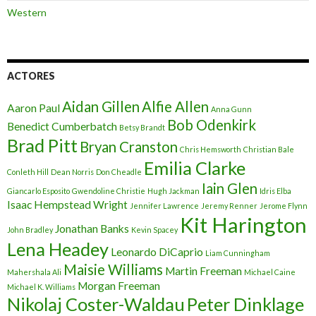
Western
ACTORES
Aidan Gillen
Alfie Allen
Aaron Paul
Anna Gunn
Bob Odenkirk
Benedict Cumberbatch
Betsy Brandt
Brad Pitt
Bryan Cranston
Chris Hemsworth
Christian Bale
Emilia Clarke
Conleth Hill
Dean Norris
Don Cheadle
Iain Glen
Giancarlo Esposito
Gwendoline Christie
Hugh Jackman
Idris Elba
Isaac Hempstead Wright
Jennifer Lawrence
Jeremy Renner
Jerome Flynn
Kit Harington
Jonathan Banks
John Bradley
Kevin Spacey
Lena Headey
Leonardo DiCaprio
Liam Cunningham
Maisie Williams
Martin Freeman
Mahershala Ali
Michael Caine
Morgan Freeman
Michael K. Williams
Nikolaj Coster-Waldau
Peter Dinklage