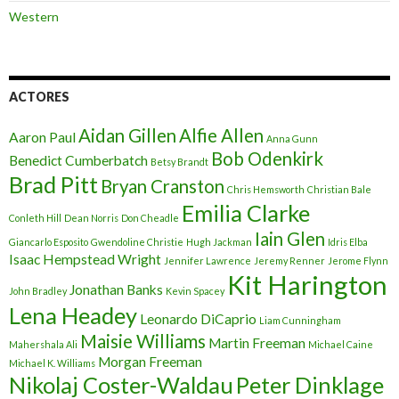
Western
ACTORES
Aidan Gillen
Alfie Allen
Aaron Paul
Anna Gunn
Bob Odenkirk
Benedict Cumberbatch
Betsy Brandt
Brad Pitt
Bryan Cranston
Chris Hemsworth
Christian Bale
Emilia Clarke
Conleth Hill
Dean Norris
Don Cheadle
Iain Glen
Giancarlo Esposito
Gwendoline Christie
Hugh Jackman
Idris Elba
Isaac Hempstead Wright
Jennifer Lawrence
Jeremy Renner
Jerome Flynn
Kit Harington
Jonathan Banks
John Bradley
Kevin Spacey
Lena Headey
Leonardo DiCaprio
Liam Cunningham
Maisie Williams
Martin Freeman
Mahershala Ali
Michael Caine
Morgan Freeman
Michael K. Williams
Nikolaj Coster-Waldau
Peter Dinklage