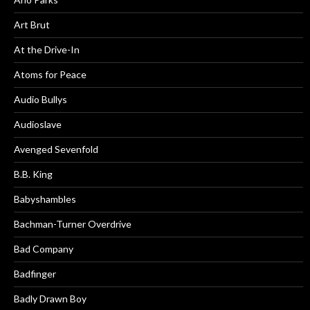
Art Brut
At the Drive-In
Atoms for Peace
Audio Bullys
Audioslave
Avenged Sevenfold
B.B. King
Babyshambles
Bachman-Turner Overdrive
Bad Company
Badfinger
Badly Drawn Boy