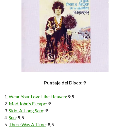
Puntaje del Disco: 9
Wear Your Love Like Heaven
:
9,5
Mad John’s Escape
:
9
Skip-A-Long Sam
:
9
Sun
:
9,5
There Was A Time
:
8,5