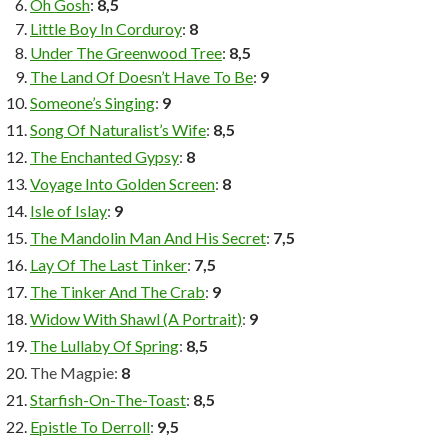
Oh Gosh
:
8,5
Little Boy In Corduroy
:
8
Under The Greenwood Tree
:
8,5
The Land Of Doesn’t Have To Be
:
9
Someone’s Singing
:
9
Song Of Naturalist’s Wife
:
8,5
The Enchanted Gypsy
:
8
Voyage Into Golden Screen
:
8
Isle of Islay
:
9
The Mandolin Man And His Secret
:
7,5
Lay Of The Last Tinker
:
7,5
The Tinker And The Crab
:
9
Widow With Shawl (A Portrait)
:
9
The Lullaby Of Spring
:
8,5
The Magpie:
8
Starfish-On-The-Toast
:
8,5
Epistle To Derroll
:
9,5