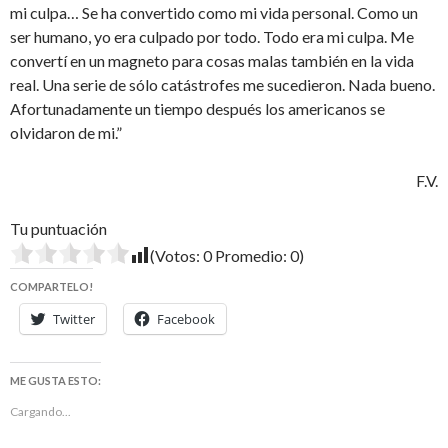
mi culpa… Se ha convertido como mi vida personal. Como un
ser humano, yo era culpado por todo. Todo era mi culpa. Me
convertí en un magneto para cosas malas también en la vida
real. Una serie de sólo catástrofes me sucedieron. Nada bueno.
Afortunadamente un tiempo después los americanos se
olvidaron de mi.”
F.V.
Tu puntuación
(Votos:
0
Promedio:
0
)
COMPARTELO!
Twitter
Facebook
ME GUSTA ESTO:
Cargando...