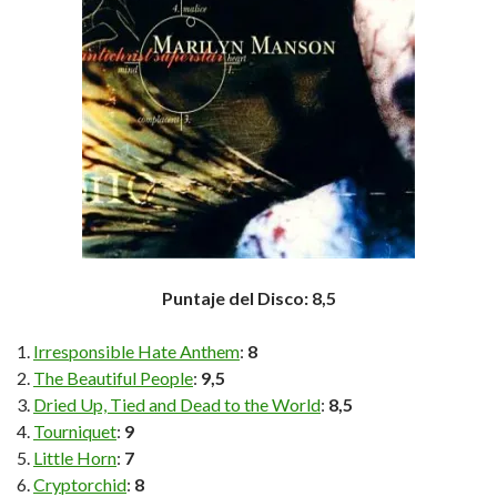
Puntaje del Disco: 8,5
Irresponsible Hate Anthem
:
8
The Beautiful People
:
9,5
Dried Up, Tied and Dead to the World
:
8,5
Tourniquet
:
9
Little Horn
:
7
Cryptorchid
:
8