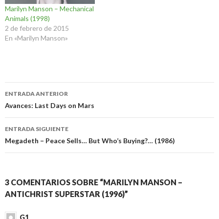
Marilyn Manson – Mechanical
Animals (1998)
2 de febrero de 2015
En «Marilyn Manson»
Navegación
ENTRADA ANTERIOR
de
Avances: Last Days on Mars
entradas
ENTRADA SIGUIENTE
Megadeth – Peace Sells… But Who’s Buying?… (1986)
3 COMENTARIOS SOBRE “MARILYN MANSON –
ANTICHRIST SUPERSTAR (1996)”
G1