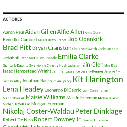
ACTORES
Aidan Gillen
Alfie Allen
Aaron Paul
Anna Gunn
Bob Odenkirk
Benedict Cumberbatch
Betsy Brandt
Brad Pitt
Bryan Cranston
Chris Hemsworth
Christian Bale
Emilia Clarke
Conleth Hill
Dean Norris
Don Cheadle
Iain Glen
Giancarlo Esposito
Gwendoline Christie
Hugh Jackman
Idris Elba
Isaac Hempstead Wright
Jennifer Lawrence
Jeremy Renner
Jerome Flynn
Kit Harington
Jonathan Banks
John Bradley
Kevin Spacey
Lena Headey
Leonardo DiCaprio
Liam Cunningham
Maisie Williams
Martin Freeman
Mahershala Ali
Michael Caine
Morgan Freeman
Michael K. Williams
Nikolaj Coster-Waldau
Peter Dinklage
Robert Downey Jr.
Robert De Niro
Samuel L. Jackson