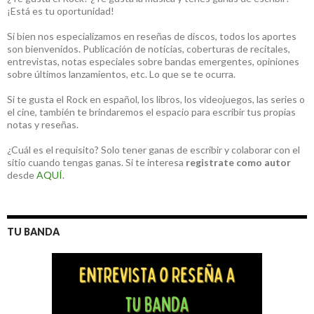
¡Está es tu oportunidad!
Si bien nos especializamos en reseñas de discos, todos los aportes
son bienvenidos. Publicación de noticias, coberturas de recitales,
entrevistas, notas especiales sobre bandas emergentes, opiniones
sobre últimos lanzamientos, etc. Lo que se te ocurra.
Si te gusta el Rock en español, los libros, los videojuegos, las series o
el cine, también te brindaremos el espacio para escribir tus propias
notas y reseñas.
¿Cuál es el requisito? Solo tener ganas de escribir y colaborar con el
sitio cuando tengas ganas. Si te interesa
registrate como autor
desde
AQUÍ
.
TU BANDA