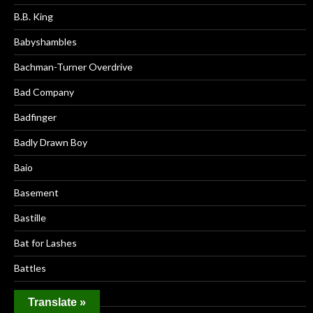
B.B. King
Babyshambles
Bachman-Turner Overdrive
Bad Company
Badfinger
Badly Drawn Boy
Baio
Basement
Bastille
Bat for Lashes
Battles
Bauhaus
Translate »