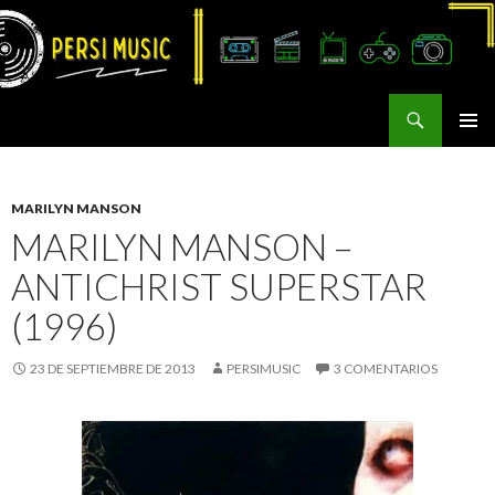
Buscar
Persi Music
SALTAR
MENÚ
AL
PRINCI
CONTENIDO
MARILYN MANSON
MARILYN MANSON –
ANTICHRIST SUPERSTAR
(1996)
23 DE SEPTIEMBRE DE 2013
PERSIMUSIC
3 COMENTARIOS