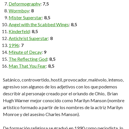
Deformography
:
7,5
Wormboy
:
8
Mister Superstar
:
8,5
Angel with the Scabbed Wings
:
8,5
Kinderfeld
:
8,5
Antichrist Superstar
:
8
1996
:
7
Minute of Decay
:
9
The Reflecting God
:
8,5
Man That You Fear
:
8,5
Satánico, controvertido, hostil, provocador, malévolo, intenso,
agresivo son algunos de los adjetivos con los que podemos
describir al personaje creado por el oriundo de Ohio, Brian
Hugh Warner mejor conocido como Marilyn Manson (nombre
artístico formado a partir de los nombres de la actriz Marilyn
Monroe y del asesino Charles Manson).
De formación religiosa se graduó en 1990 como periodista, lo