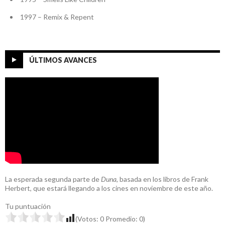
1997 – Remix & Repent
ÚLTIMOS AVANCES
La esperada segunda parte de
Duna
, basada en los libros de Frank
Herbert, que estará llegando a los cines en noviembre de este año.
Tu puntuación
(Votos:
0
Promedio:
0
)