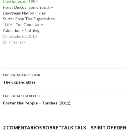
Canciones de 1988
Persy Discos: Sonic Youth –
Daydream Nation Pixies –
Surfer Rosa The Sugarcubes
- Life's Too Good Jane’s
Addiction – Nothing
Shocking Happy Mondays –
19 de julio de 2013
Bummed Dinosaur Jr. – Bug
En «Playlist»
My Bloody Valentine – Isn’t
Anything Nick Cave & The
Bad Seeds - Tender Prey
Metallica – …And Justice
Navegación
for…
ENTRADA ANTERIOR
de
The Expendables
entradas
ENTRADA SIGUIENTE
Foster the People – Torches (2011)
2 COMENTARIOS SOBRE “TALK TALK – SPIRIT OF EDEN