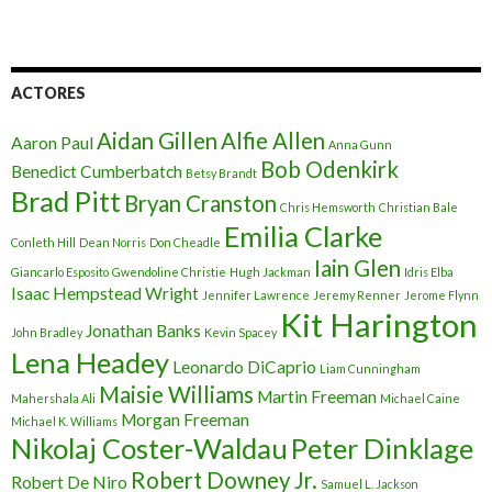
ACTORES
Aidan Gillen
Alfie Allen
Aaron Paul
Anna Gunn
Bob Odenkirk
Benedict Cumberbatch
Betsy Brandt
Brad Pitt
Bryan Cranston
Chris Hemsworth
Christian Bale
Emilia Clarke
Conleth Hill
Dean Norris
Don Cheadle
Iain Glen
Giancarlo Esposito
Gwendoline Christie
Hugh Jackman
Idris Elba
Isaac Hempstead Wright
Jennifer Lawrence
Jeremy Renner
Jerome Flynn
Kit Harington
Jonathan Banks
John Bradley
Kevin Spacey
Lena Headey
Leonardo DiCaprio
Liam Cunningham
Maisie Williams
Martin Freeman
Mahershala Ali
Michael Caine
Morgan Freeman
Michael K. Williams
Nikolaj Coster-Waldau
Peter Dinklage
Robert Downey Jr.
Robert De Niro
Samuel L. Jackson