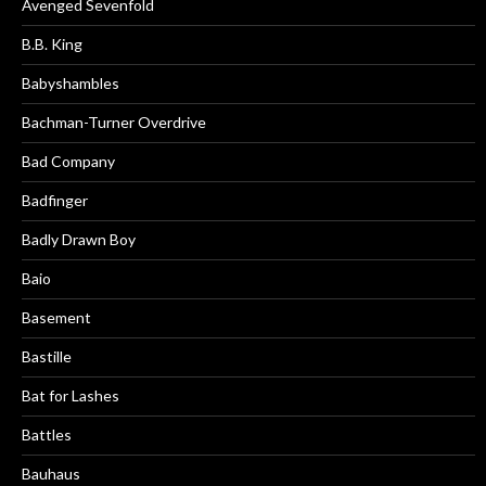
Avenged Sevenfold
B.B. King
Babyshambles
Bachman-Turner Overdrive
Bad Company
Badfinger
Badly Drawn Boy
Baio
Basement
Bastille
Bat for Lashes
Battles
Bauhaus