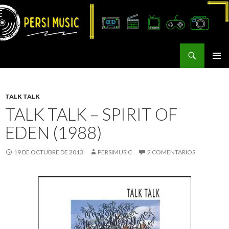
Buscar
Persi Music
SALTAR
MENÚ
AL
PRINCI
CONTENIDO
TALK TALK
TALK TALK – SPIRIT OF
EDEN (1988)
19 DE OCTUBRE DE 2013
PERSIMUSIC
2 COMENTARIOS