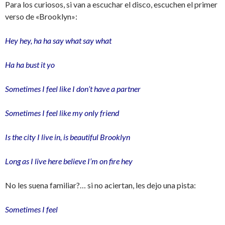
Para los curiosos, si van a escuchar el disco, escuchen el primer
verso de «Brooklyn»:
Hey hey, ha ha say what say what
Ha ha bust it yo
Sometimes I feel like I don’t have a partner
Sometimes I feel like my only friend
Is the city I live in, is beautiful Brooklyn
Long as I live here believe I’m on fire hey
No les suena familiar?… si no aciertan, les dejo una pista:
Sometimes I feel