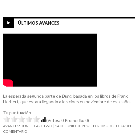
ÚLTIMOS AVANCES
La esperada segunda parte de
Duna
, basada en los libros de Frank
Herbert, que estará llegando a los cines en noviembre de este año.
Tu puntuación
(Votos:
0
Promedio:
0
)
AVANCES: DUNE – PART TWO
14 DE JUNIO DE 2023
PERSIMUSIC
DEJA UN
COMENTARIO