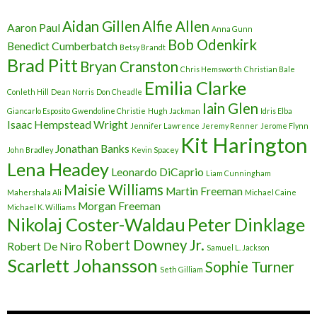
Aidan Gillen
Alfie Allen
Aaron Paul
Anna Gunn
Bob Odenkirk
Benedict Cumberbatch
Betsy Brandt
Brad Pitt
Bryan Cranston
Chris Hemsworth
Christian Bale
Emilia Clarke
Conleth Hill
Dean Norris
Don Cheadle
Iain Glen
Giancarlo Esposito
Gwendoline Christie
Hugh Jackman
Idris Elba
Isaac Hempstead Wright
Jennifer Lawrence
Jeremy Renner
Jerome Flynn
Kit Harington
Jonathan Banks
John Bradley
Kevin Spacey
Lena Headey
Leonardo DiCaprio
Liam Cunningham
Maisie Williams
Martin Freeman
Mahershala Ali
Michael Caine
Morgan Freeman
Michael K. Williams
Nikolaj Coster-Waldau
Peter Dinklage
Robert Downey Jr.
Robert De Niro
Samuel L. Jackson
Scarlett Johansson
Sophie Turner
Seth Gilliam