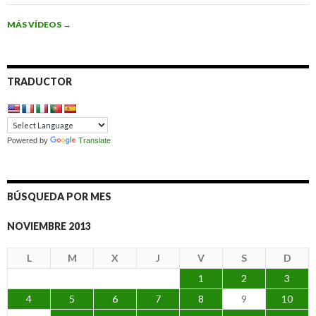
MÁS VÍDEOS
→
TRADUCTOR
Powered by
Translate
BÚSQUEDA POR MES
NOVIEMBRE 2013
L
M
X
J
V
S
D
1
2
3
4
5
6
7
8
9
10