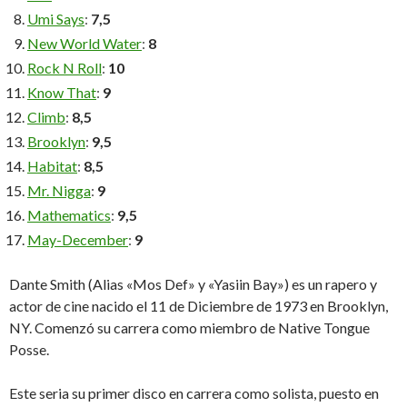
Umi Says
:
7,5
New World Water
:
8
Rock N Roll
:
10
Know That
:
9
Climb
:
8,5
Brooklyn
:
9,5
Habitat
:
8,5
Mr. Nigga
:
9
Mathematics
:
9,5
May-December
:
9
Dante Smith (Alias «Mos Def» y «Yasiin Bay») es un rapero y
actor de cine nacido el 11 de Diciembre de 1973 en Brooklyn,
NY. Comenzó su carrera como miembro de Native Tongue
Posse.
Este seria su primer disco en carrera como solista, puesto en