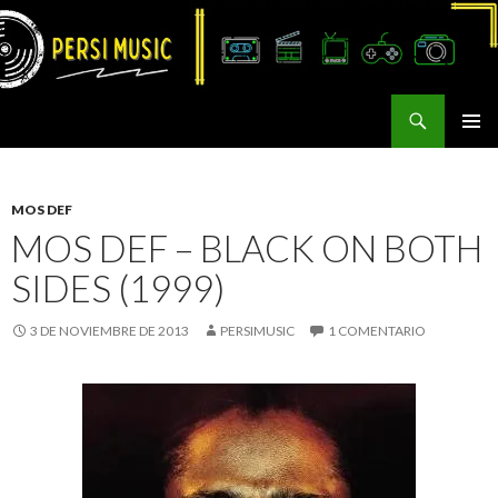
Buscar
Persi Music
SALTAR
MENÚ
AL
PRINCI
CONTENIDO
MOS DEF
MOS DEF – BLACK ON BOTH
SIDES (1999)
3 DE NOVIEMBRE DE 2013
PERSIMUSIC
1 COMENTARIO