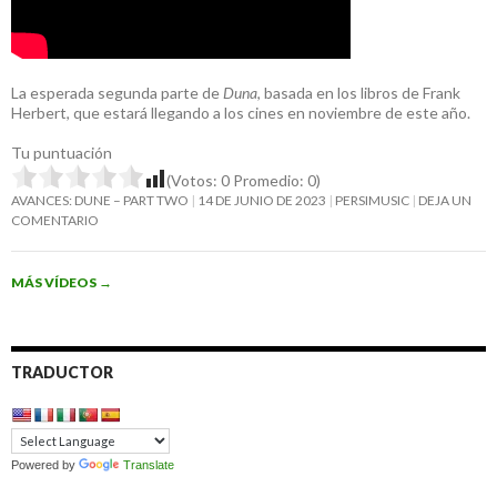
La esperada segunda parte de
Duna
, basada en los libros de Frank
Herbert, que estará llegando a los cines en noviembre de este año.
Tu puntuación
(Votos:
0
Promedio:
0
)
AVANCES: DUNE – PART TWO
14 DE JUNIO DE 2023
PERSIMUSIC
DEJA UN
COMENTARIO
MÁS VÍDEOS
→
TRADUCTOR
Powered by
Translate