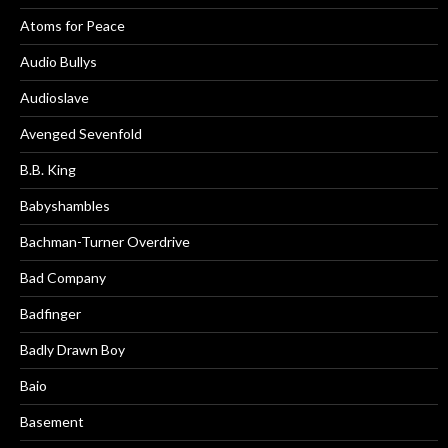
Atoms for Peace
Audio Bullys
Audioslave
Avenged Sevenfold
B.B. King
Babyshambles
Bachman-Turner Overdrive
Bad Company
Badfinger
Badly Drawn Boy
Baio
Basement