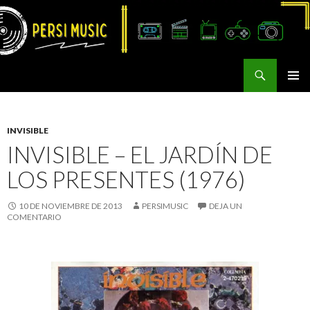
Buscar
Persi Music
SALTAR
MENÚ
AL
PRINCI
CONTENIDO
INVISIBLE
INVISIBLE – EL JARDÍN DE
LOS PRESENTES (1976)
10 DE NOVIEMBRE DE 2013
PERSIMUSIC
DEJA UN
COMENTARIO