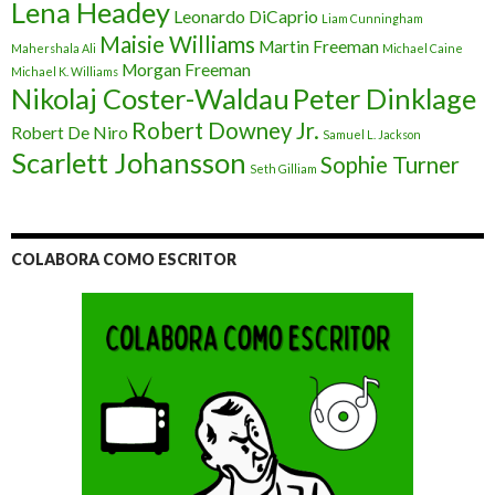
Lena Headey
Leonardo DiCaprio
Liam Cunningham
Maisie Williams
Martin Freeman
Mahershala Ali
Michael Caine
Morgan Freeman
Michael K. Williams
Nikolaj Coster-Waldau
Peter Dinklage
Robert Downey Jr.
Robert De Niro
Samuel L. Jackson
Scarlett Johansson
Sophie Turner
Seth Gilliam
COLABORA COMO ESCRITOR