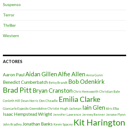
Suspenso
Terror
Thriller
Western
ACTORES
Aidan Gillen
Alfie Allen
Aaron Paul
Anna Gunn
Bob Odenkirk
Benedict Cumberbatch
Betsy Brandt
Brad Pitt
Bryan Cranston
Chris Hemsworth
Christian Bale
Emilia Clarke
Conleth Hill
Dean Norris
Don Cheadle
Iain Glen
Giancarlo Esposito
Gwendoline Christie
Hugh Jackman
Idris Elba
Isaac Hempstead Wright
Jennifer Lawrence
Jeremy Renner
Jerome Flynn
Kit Harington
Jonathan Banks
John Bradley
Kevin Spacey