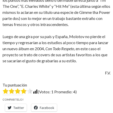
los puntos más elevados dentro del material esta junto a “I’m
The One”, “E. Charles White” y “Hit Me” (esta última según ellos
mismos lo aclaran en su título una especie de Gimme tha Power
parte dos) son lo mejor en un trabajo bastante extraño con
temas frescos y otros intrascendentes.
Luego de una gira por su país y España, Molotov no pierde el
tiempo y regresarían a los estudios al poco tiempo para lanzar
un nuevo álbum en 2004,
Con Todo Respeto
, en este caso el
proyecto se trato de covers de sus artistas favoritos a los que
se sacarían el gusto de grabarlas a su estilo.
F.V.
Tu puntuación
(Votos:
1
Promedio:
4
)
COMPARTELO!
Twitter
Facebook