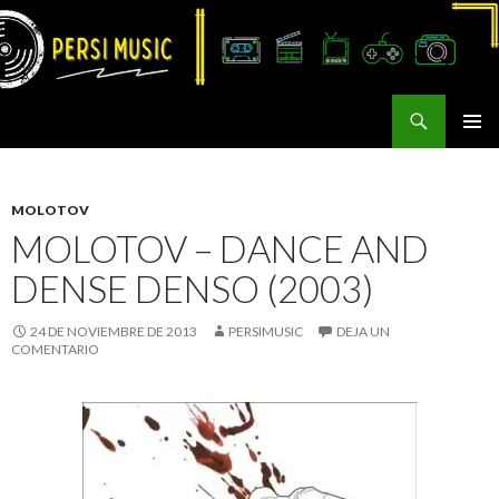
Buscar
Persi Music
SALTAR
MENÚ
AL
PRINCI
CONTENIDO
MOLOTOV
MOLOTOV – DANCE AND
DENSE DENSO (2003)
24 DE NOVIEMBRE DE 2013
PERSIMUSIC
DEJA UN
COMENTARIO