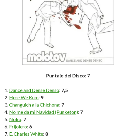
Puntaje del Disco: 7
Dance and Dense Denso
:
7,5
Here We Kum
:
9
Changuich a la Chichona
:
7
No me da mi Navidad (Punketon)
:
7
Noko
:
7
Frijolero
:
6
E. Charles White
:
8