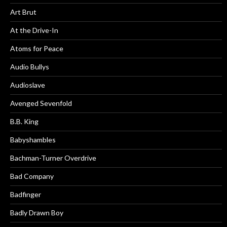
Art Brut
At the Drive-In
Atoms for Peace
Audio Bullys
Audioslave
Avenged Sevenfold
B.B. King
Babyshambles
Bachman-Turner Overdrive
Bad Company
Badfinger
Badly Drawn Boy