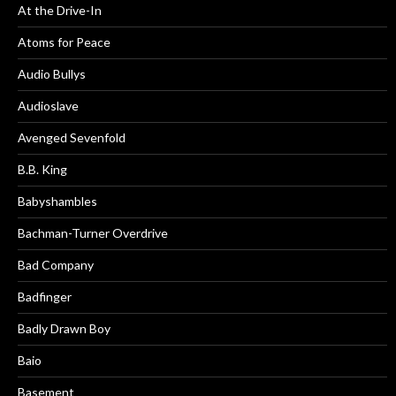
At the Drive-In
Atoms for Peace
Audio Bullys
Audioslave
Avenged Sevenfold
B.B. King
Babyshambles
Bachman-Turner Overdrive
Bad Company
Badfinger
Badly Drawn Boy
Baio
Basement