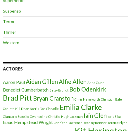
Superhéroe
Suspenso
Terror
Thriller
Western
ACTORES
Aidan Gillen
Alfie Allen
Aaron Paul
Anna Gunn
Bob Odenkirk
Benedict Cumberbatch
Betsy Brandt
Brad Pitt
Bryan Cranston
Chris Hemsworth
Christian Bale
Emilia Clarke
Conleth Hill
Dean Norris
Don Cheadle
Iain Glen
Giancarlo Esposito
Gwendoline Christie
Hugh Jackman
Idris Elba
Isaac Hempstead Wright
Jennifer Lawrence
Jeremy Renner
Jerome Flynn
Kit Harington