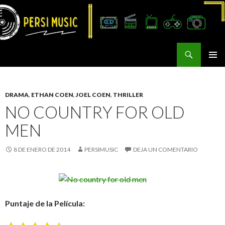
Buscar
Persi Music
SALTAR
MENÚ
AL
PRINCI
CONTENIDO
DRAMA
,
ETHAN COEN
,
JOEL COEN
,
THRILLER
NO COUNTRY FOR OLD
MEN
8 DE ENERO DE 2014
PERSIMUSIC
DEJA UN COMENTARIO
Puntaje de la Película: