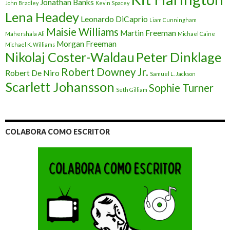
Jonathan Banks
John Bradley
Kevin Spacey
Lena Headey
Leonardo DiCaprio
Liam Cunningham
Maisie Williams
Martin Freeman
Mahershala Ali
Michael Caine
Morgan Freeman
Michael K. Williams
Nikolaj Coster-Waldau
Peter Dinklage
Robert Downey Jr.
Robert De Niro
Samuel L. Jackson
Scarlett Johansson
Sophie Turner
Seth Gilliam
COLABORA COMO ESCRITOR