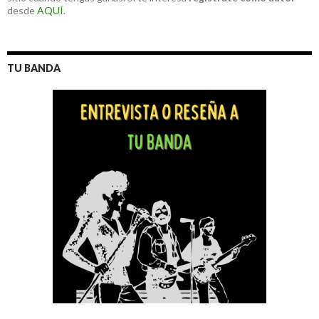
desde
AQUÍ
.
TU BANDA