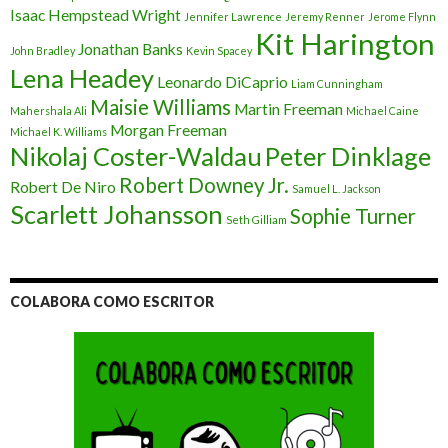
Isaac Hempstead Wright
Jennifer Lawrence
Jeremy Renner
Jerome Flynn
Kit Harington
Jonathan Banks
John Bradley
Kevin Spacey
Lena Headey
Leonardo DiCaprio
Liam Cunningham
Maisie Williams
Martin Freeman
Mahershala Ali
Michael Caine
Morgan Freeman
Michael K. Williams
Nikolaj Coster-Waldau
Peter Dinklage
Robert Downey Jr.
Robert De Niro
Samuel L. Jackson
Scarlett Johansson
Sophie Turner
Seth Gilliam
COLABORA COMO ESCRITOR