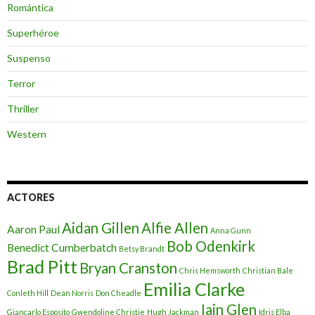
Romántica
Superhéroe
Suspenso
Terror
Thriller
Western
ACTORES
Aidan Gillen
Alfie Allen
Aaron Paul
Anna Gunn
Bob Odenkirk
Benedict Cumberbatch
Betsy Brandt
Brad Pitt
Bryan Cranston
Chris Hemsworth
Christian Bale
Emilia Clarke
Conleth Hill
Dean Norris
Don Cheadle
Iain Glen
Giancarlo Esposito
Gwendoline Christie
Hugh Jackman
Idris Elba