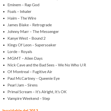
Eminem – Rap God
Foals – Inhaler
Haim – The Wire
James Blake – Retrograde
Johnny Marr – The Messenger
Kanye West – Bound 2
Kings Of Leon – Supersoaker
Lorde – Royals
MGMT – Alien Days
Nick Cave and the Bad Sees – We No Who U R
Of Montreal – Fugitive Air
Paul McCartney – Queenie Eye
Pearl Jam – Sirens
Primal Scream – It’s Alright, It’s OK
Vampire Weekend – Step
Inoxidable del 2013