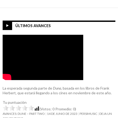
ÚLTIMOS AVANCES
La esperada segunda parte de
Duna
, basada en los libros de Frank
Herbert, que estará llegando a los cines en noviembre de este año.
Tu puntuación
(Votos:
0
Promedio:
0
)
AVANCES: DUNE – PART TWO
14 DE JUNIO DE 2023
PERSIMUSIC
DEJA UN