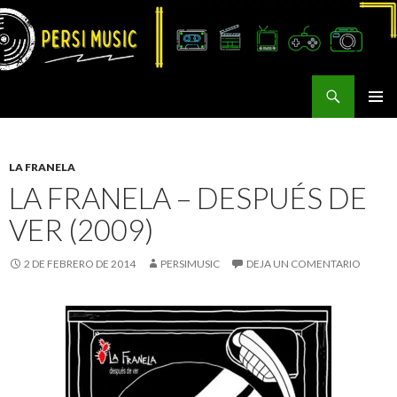
Buscar
Persi Music
SALTAR
MENÚ
AL
PRINCI
CONTENIDO
LA FRANELA
LA FRANELA – DESPUÉS DE
VER (2009)
2 DE FEBRERO DE 2014
PERSIMUSIC
DEJA UN COMENTARIO