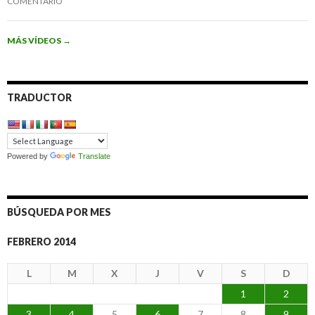
COMENTARIO
MÁS VÍDEOS
→
TRADUCTOR
Powered by
Translate
BÚSQUEDA POR MES
FEBRERO 2014
L
M
X
J
V
S
D
1
2
3
4
5
6
7
8
9