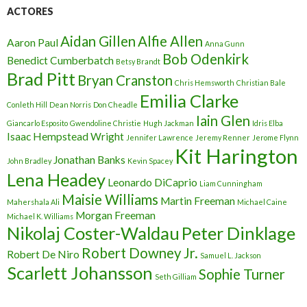
ACTORES
Aidan Gillen
Alfie Allen
Aaron Paul
Anna Gunn
Bob Odenkirk
Benedict Cumberbatch
Betsy Brandt
Brad Pitt
Bryan Cranston
Chris Hemsworth
Christian Bale
Emilia Clarke
Conleth Hill
Dean Norris
Don Cheadle
Iain Glen
Giancarlo Esposito
Gwendoline Christie
Hugh Jackman
Idris Elba
Isaac Hempstead Wright
Jennifer Lawrence
Jeremy Renner
Jerome Flynn
Kit Harington
Jonathan Banks
John Bradley
Kevin Spacey
Lena Headey
Leonardo DiCaprio
Liam Cunningham
Maisie Williams
Martin Freeman
Mahershala Ali
Michael Caine
Morgan Freeman
Michael K. Williams
Nikolaj Coster-Waldau
Peter Dinklage
Robert Downey Jr.
Robert De Niro
Samuel L. Jackson
Scarlett Johansson
Sophie Turner
Seth Gilliam