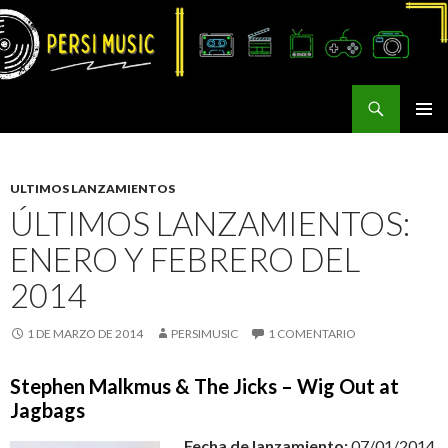
Buscar
Persi Music
SALTAR
MENÚ
AL
PRINCI
CONTENIDO
ULTIMOS LANZAMIENTOS
ÚLTIMOS LANZAMIENTOS:
ENERO Y FEBRERO DEL
2014
1 DE MARZO DE 2014
PERSIMUSIC
1 COMENTARIO
Stephen Malkmus & The Jicks – Wig Out at
Jagbags
Fecha de lanzamiento:
07/01/2014