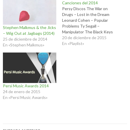
Canciones del 2014
Persy Discos The War on
Drugs – Lost in the Dream
Leonard Cohen – Popular
Problems Ty Segall –
Stephen Malkmus & the Jicks
Manipulator The Black Keys
– Wig Out at Jagbags (2014)
– Turn Blue Run the Jewels –
20 de diciembre de 2015
25 de diciembre de 2014
Run the Jewels 2 Spoon –
En «Playlist»
En «Stephen Malkmus»
They Want My Soul Sharon
Van Etten – Are We There
Temples – Sun…
Persi Music Awards 2014
24 de enero de 2015
En «Persi Music Awards»
Navegación