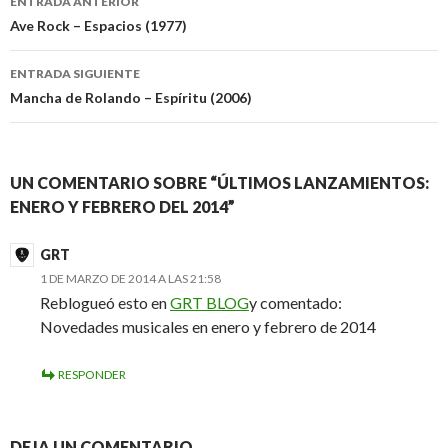
ENTRADA ANTERIOR
de
Ave Rock – Espacios (1977)
entradas
ENTRADA SIGUIENTE
Mancha de Rolando – Espíritu (2006)
UN COMENTARIO SOBRE “ÚLTIMOS LANZAMIENTOS:
ENERO Y FEBRERO DEL 2014”
GRT
1 DE MARZO DE 2014 A LAS 21:58
Reblogueó esto en
GRT BLOG
y comentado:
Novedades musicales en enero y febrero de 2014
RESPONDER
DEJA UN COMENTARIO