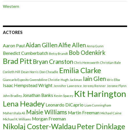
Western
ACTORES
Aidan Gillen
Alfie Allen
Aaron Paul
Anna Gunn
Bob Odenkirk
Benedict Cumberbatch
Betsy Brandt
Brad Pitt
Bryan Cranston
Chris Hemsworth
Christian Bale
Emilia Clarke
Conleth Hill
Dean Norris
Don Cheadle
Iain Glen
Giancarlo Esposito
Gwendoline Christie
Hugh Jackman
Idris Elba
Isaac Hempstead Wright
Jennifer Lawrence
Jeremy Renner
Jerome Flynn
Kit Harington
Jonathan Banks
John Bradley
Kevin Spacey
Lena Headey
Leonardo DiCaprio
Liam Cunningham
Maisie Williams
Martin Freeman
Mahershala Ali
Michael Caine
Morgan Freeman
Michael K. Williams
Nikolaj Coster-Waldau
Peter Dinklage