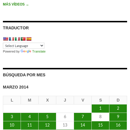
MÁS VÍDEOS
→
TRADUCTOR
Powered by
Translate
BÚSQUEDA POR MES
MARZO 2014
L
M
X
J
V
S
D
1
2
3
4
5
6
7
8
9
10
11
12
13
14
15
16