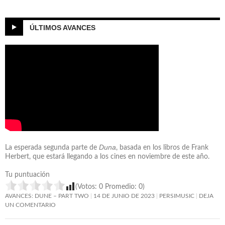
ÚLTIMOS AVANCES
Duna
La esperada segunda parte de
, basada en los libros de Frank
Herbert, que estará llegando a los cines en noviembre de este año.
Tu puntuación
(Votos:
0
Promedio:
0
)
AVANCES: DUNE – PART TWO
14 DE JUNIO DE 2023
PERSIMUSIC
DEJA
UN COMENTARIO