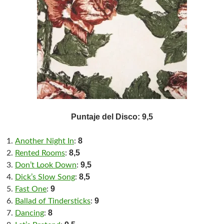
Puntaje del Disco: 9,5
8
Another Night In
:
8,5
Rented Rooms
:
9,5
Don’t Look Down
:
8,5
Dick’s Slow Song
:
9
Fast One
:
9
Ballad of Tindersticks
:
8
Dancing
: