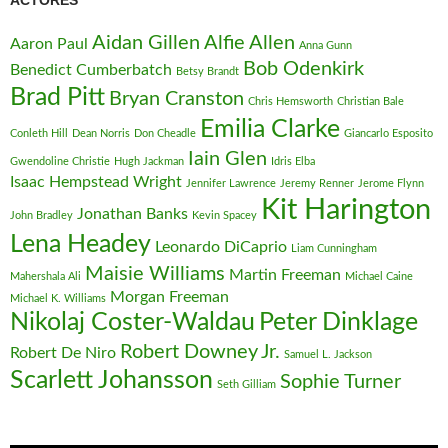
ACTORES
Aidan Gillen
Alfie Allen
Aaron Paul
Anna Gunn
Bob Odenkirk
Benedict Cumberbatch
Betsy Brandt
Brad Pitt
Bryan Cranston
Chris Hemsworth
Christian Bale
Emilia Clarke
Conleth Hill
Dean Norris
Don Cheadle
Giancarlo Esposito
Iain Glen
Gwendoline Christie
Hugh Jackman
Idris Elba
Isaac Hempstead Wright
Jennifer Lawrence
Jeremy Renner
Jerome Flynn
Kit Harington
Jonathan Banks
John Bradley
Kevin Spacey
Lena Headey
Leonardo DiCaprio
Liam Cunningham
Maisie Williams
Martin Freeman
Mahershala Ali
Michael Caine
Morgan Freeman
Michael K. Williams
Nikolaj Coster-Waldau
Peter Dinklage
Robert Downey Jr.
Robert De Niro
Samuel L. Jackson
Scarlett Johansson
Sophie Turner
Seth Gilliam