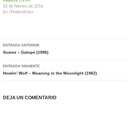
Pleasure (1999)
10 de febrero de 2016
En «Tindersticks»
Navegación
ENTRADA ANTERIOR
de
Suarez – Galope (1996)
entradas
ENTRADA SIGUIENTE
Howlin’ Wolf – Moaning in the Moonlight (1962)
DEJA UN COMENTARIO