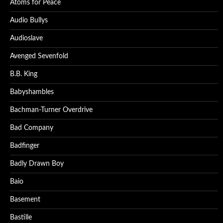
Atoms for Peace
Audio Bullys
Audioslave
Avenged Sevenfold
B.B. King
Babyshambles
Bachman-Turner Overdrive
Bad Company
Badfinger
Badly Drawn Boy
Baio
Basement
Bastille