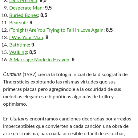
9,5
Let’s Pretend
:
9,5
Desperate Man
:
8,5
Buried Bones
:
9
Bearsuit
:
8,5
(Tonight) Are You Trying to Fall in Love Again
:
8
I Was Your Man
:
9
Bathtime
:
8,5
Walking
:
9
A Marriage Made in Heaven
:
Curtains
(1997) cierra la trilogía inicial de la discografía de
Tindersticks explotando las mismas virtudes que sus
primeras placas pero agregándole a la oscuridad de sus
melodías elegantes e hipnóticas algo más de brillo y
optimismo.
Curtains
En
encontramos canciones decoradas por arreglos
imperceptibles que convierten a cada canción una obra de
arte en si misma, para nada accesible o fácil de escuchar,