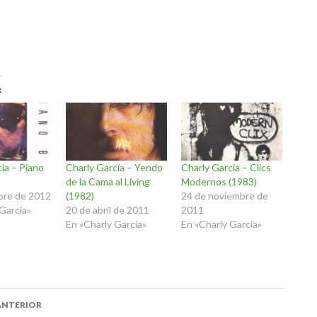
ia – Piano
Charly García – Yendo
Charly Garcia – Clics
de la Cama al Living
Modernos (1983)
bre de 2012
(1982)
24 de noviembre de
Garcia»
20 de abril de 2011
2011
En «Charly Garcia»
En «Charly Garcia»
ación
ANTERIOR