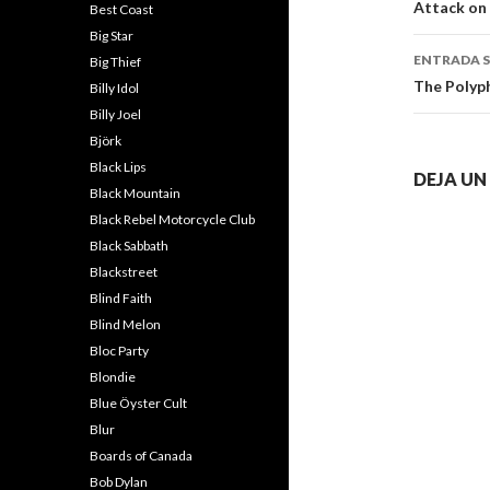
de
Attack on 
Best Coast
Big Star
entra
ENTRADA S
Big Thief
The Polyph
Billy Idol
Billy Joel
Björk
Black Lips
DEJA U
Black Mountain
Black Rebel Motorcycle Club
Black Sabbath
Blackstreet
Blind Faith
Blind Melon
Bloc Party
Blondie
Blue Öyster Cult
Blur
Boards of Canada
Bob Dylan