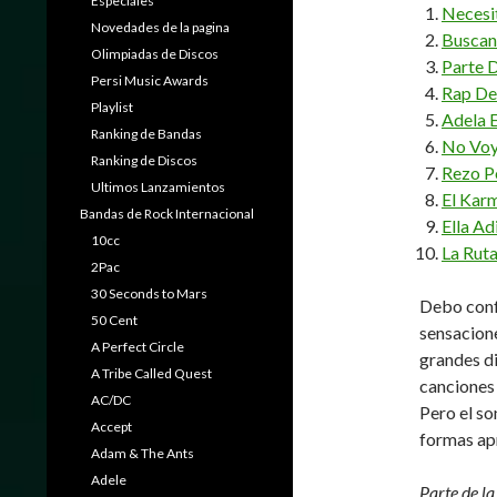
Especiales
Necesi
Novedades de la pagina
Buscan
Olimpiadas de Discos
Parte D
Persi Music Awards
Rap De
Playlist
Adela E
Ranking de Bandas
No Voy
Ranking de Discos
Rezo P
Ultimos Lanzamientos
El Karm
Bandas de Rock Internacional
Ella Ad
10cc
La Rut
2Pac
30 Seconds to Mars
Debo conf
50 Cent
sensacion
A Perfect Circle
grandes di
A Tribe Called Quest
canciones
AC/DC
Pero el so
Accept
formas apr
Adam & The Ants
Adele
Parte de la