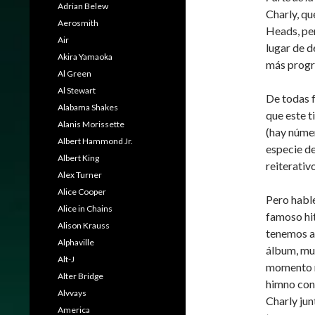
Adrian Belew
Charly, q
Aerosmith
Heads, per
Air
lugar de d
Akira Yamaoka
más progra
Al Green
Al Stewart
De todas f
Alabama Shakes
que este t
Alanis Morissette
(hay núme
Albert Hammond Jr.
especie de
Albert King
reiterativo
Alex Turner
Alice Cooper
Pero hable
Alice in Chains
famoso hi
Alison Krauss
tenemos a 
Alphaville
álbum, muy
Alt-J
momento m
Alter Bridge
himno con
Alvvays
Charly jun
America