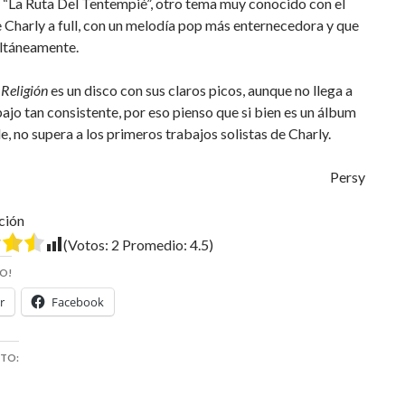
 “La Ruta Del Tentempié”, otro tema muy conocido con el
 Charly a full, con un melodía pop más enternecedora y que
ltáneamente.
 Religión
es un disco con sus claros picos, aunque no llega a
bajo tan consistente, por eso pienso que si bien es un álbum
, no supera a los primeros trabajos solistas de Charly.
Persy
ción
(Votos:
2
Promedio:
4.5
)
O!
r
Facebook
STO: