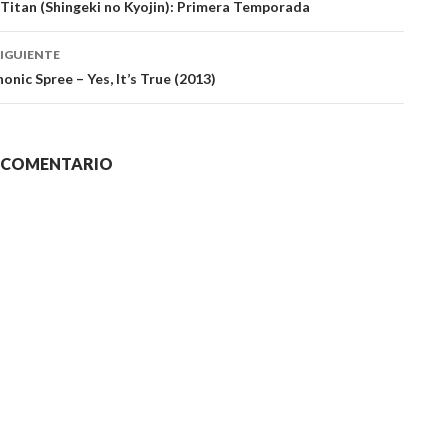
Titan (Shingeki no Kyojin): Primera Temporada
das
IGUIENTE
onic Spree – Yes, It’s True (2013)
N COMENTARIO