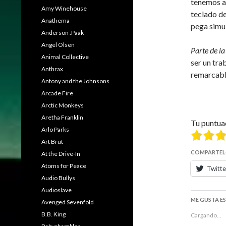
tenemos a
Amy Winehouse
teclado de
Anathema
pega simu
Anderson .Paak
Angel Olsen
Parte de la
Animal Collective
ser un tra
Anthrax
remarcable
Antony and the Johnsons
Arcade Fire
Arctic Monkeys
Aretha Franklin
Tu puntua
Arlo Parks
Art Brut
COMPARTEL
At the Drive-In
Atoms for Peace
Twitte
Audio Bullys
Audioslave
ME GUSTA E
Avenged Sevenfold
B.B. King
Cargando...