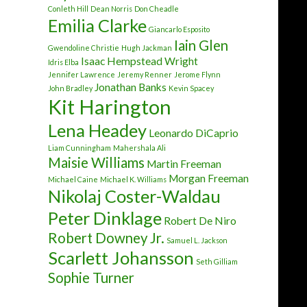
Conleth Hill
Dean Norris
Don Cheadle
Emilia Clarke
Giancarlo Esposito
Iain Glen
Gwendoline Christie
Hugh Jackman
Isaac Hempstead Wright
Idris Elba
Jennifer Lawrence
Jeremy Renner
Jerome Flynn
Jonathan Banks
John Bradley
Kevin Spacey
Kit Harington
Lena Headey
Leonardo DiCaprio
Liam Cunningham
Mahershala Ali
Maisie Williams
Martin Freeman
Morgan Freeman
Michael Caine
Michael K. Williams
Nikolaj Coster-Waldau
Peter Dinklage
Robert De Niro
Robert Downey Jr.
Samuel L. Jackson
Scarlett Johansson
Seth Gilliam
Sophie Turner