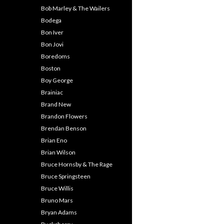
Bob Marley & The Wailers
Bodega
Bon Iver
Bon Jovi
Boredoms
Boston
Boy George
Brainiac
Brand New
Brandon Flowers
Brendan Benson
Brian Eno
Brian Wilson
Bruce Hornsby & The Rage
Bruce Springsteen
Bruce Willis
Bruno Mars
Bryan Adams