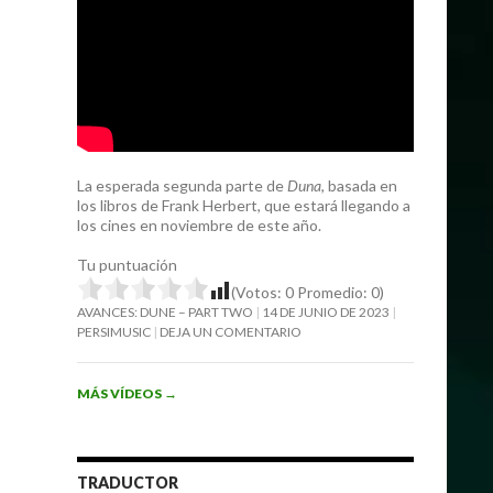
La esperada segunda parte de
Duna
, basada en
los libros de Frank Herbert, que estará llegando a
los cines en noviembre de este año.
Tu puntuación
(Votos:
0
Promedio:
0
)
AVANCES: DUNE – PART TWO
14 DE JUNIO DE 2023
PERSIMUSIC
DEJA UN COMENTARIO
MÁS VÍDEOS
→
TRADUCTOR