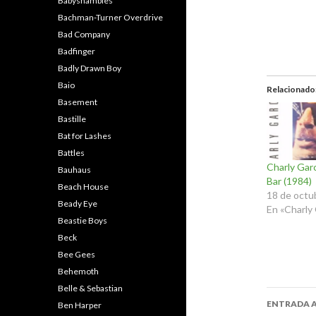
Babyshambles
Bachman-Turner Overdrive
Bad Company
Badfinger
Badly Drawn Boy
Baio
Relacionado
Basement
Bastille
Bat for Lashes
Battles
Charly Garc
Bauhaus
Bar (1984)
Beach House
18 de octu
Beady Eye
En «Charly 
Beastie Boys
Beck
Bee Gees
Behemoth
Belle & Sebastian
Naveg
ENTRADA 
Ben Harper