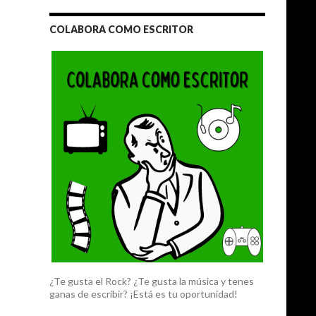
COLABORA COMO ESCRITOR
¿Te gusta el Rock? ¿Te gusta la música y tenes
ganas de escribir? ¡Está es tu oportunidad!