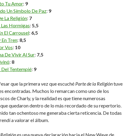
to Tu Amor
:
9
do Un Símbolo De Paz
:
9
e La Religión
:
7
 Las Hormigas
:
5,5
n El Carrousel
:
6,5
 En Tren
:
8,5
or Vos
:
10
a De Vivir Al Sur
:
7,5
ivinó
:
8
a Del Tentempié
:
9
esar que la primera vez que escuché
Parte de la Religión
tuve
es encontradas. Muchos lo remarcan como uno de los
scos de Charly, y la realidad es que tiene numerosas
 que quedaron dentro de lo más recordado de su repertorio.
nido tan ochentoso me generaba cierta reticencia. De todas
endí a valorar el álbum.
 Religión
es una nueva declaración hacia el New Wave de