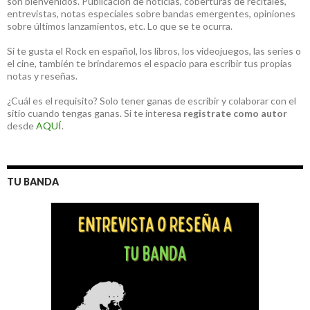
son bienvenidos. Publicación de noticias, coberturas de recitales,
entrevistas, notas especiales sobre bandas emergentes, opiniones
sobre últimos lanzamientos, etc. Lo que se te ocurra.
Si te gusta el Rock en español, los libros, los videojuegos, las series o
el cine, también te brindaremos el espacio para escribir tus propias
notas y reseñas.
¿Cuál es el requisito? Solo tener ganas de escribir y colaborar con el
sitio cuando tengas ganas. Si te interesa
registrate como autor
desde
AQUÍ
.
TU BANDA