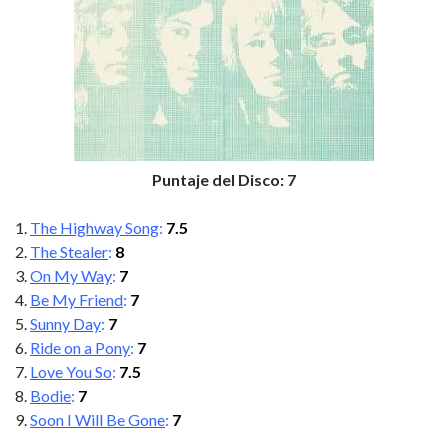
Puntaje del Disco: 7
The Highway Song
:
7.5
The Stealer
:
8
On My Way
:
7
Be My Friend
:
7
Sunny Day
:
7
Ride on a Pony
:
7
Love You So
:
7.5
Bodie
:
7
Soon I Will Be Gone
:
7