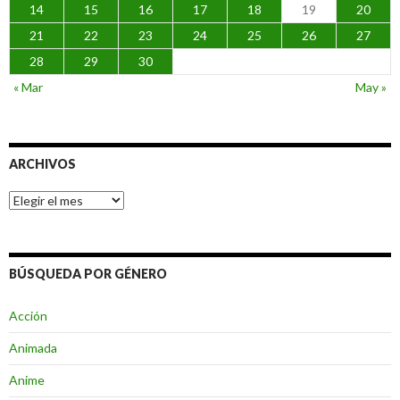
14
15
16
17
18
19
20
21
22
23
24
25
26
27
28
29
30
« Mar
May »
ARCHIVOS
Archivos
BÚSQUEDA POR GÉNERO
Acción
Animada
Anime