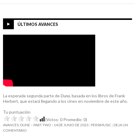
ÚLTIMOS AVANCES
La esperada segunda parte de
Duna
, basada en los libros de Frank
Herbert, que estará llegando a los cines en noviembre de este año.
Tu puntuación
(Votos:
0
Promedio:
0
)
AVANCES: DUNE – PART TWO
14 DE JUNIO DE 2023
PERSIMUSIC
DEJA UN
COMENTARIO