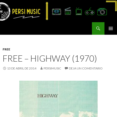
Buscar
Persi Music
SALTAR
MENÚ
AL
PRINCI
CONTENIDO
FREE
FREE – HIGHWAY (1970)
13 DE ABRIL DE 2014
PERSIMUSIC
DEJA UN COMENTARIO