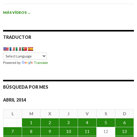
MÁS VÍDEOS
→
TRADUCTOR
Powered by
Translate
BÚSQUEDA POR MES
ABRIL 2014
L
M
X
J
V
S
D
1
2
3
4
5
6
7
8
9
10
11
12
13