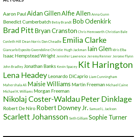
Aidan Gillen
Alfie Allen
Aaron Paul
Anna Gunn
Bob Odenkirk
Benedict Cumberbatch
Betsy Brandt
Brad Pitt
Bryan Cranston
Chris Hemsworth
Christian Bale
Emilia Clarke
Conleth Hill
Dean Norris
Don Cheadle
Iain Glen
Giancarlo Esposito
Gwendoline Christie
Hugh Jackman
Idris Elba
Isaac Hempstead Wright
Jennifer Lawrence
Jeremy Renner
Jerome Flynn
Kit Harington
Jonathan Banks
John Bradley
Kevin Spacey
Lena Headey
Leonardo DiCaprio
Liam Cunningham
Maisie Williams
Martin Freeman
Mahershala Ali
Michael Caine
Morgan Freeman
Michael K. Williams
Nikolaj Coster-Waldau
Peter Dinklage
Robert Downey Jr.
Robert De Niro
Samuel L. Jackson
Scarlett Johansson
Sophie Turner
Seth Gilliam