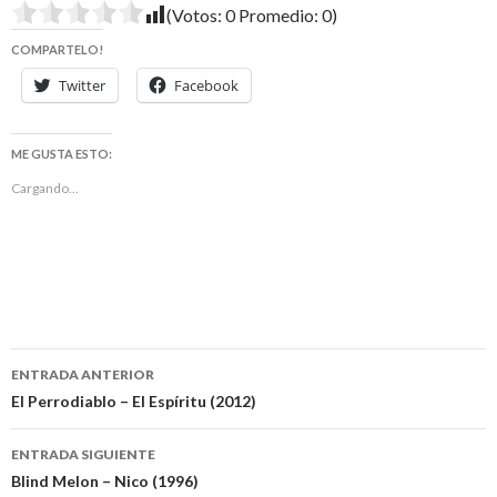
(Votos:
0
Promedio:
0
)
COMPARTELO!
Twitter
Facebook
ME GUSTA ESTO:
Cargando...
Navegación
ENTRADA ANTERIOR
de
El Perrodiablo – El Espíritu (2012)
entradas
ENTRADA SIGUIENTE
Blind Melon – Nico (1996)