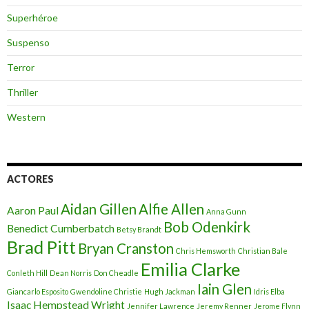
Superhéroe
Suspenso
Terror
Thriller
Western
ACTORES
Aidan Gillen
Alfie Allen
Aaron Paul
Anna Gunn
Bob Odenkirk
Benedict Cumberbatch
Betsy Brandt
Brad Pitt
Bryan Cranston
Chris Hemsworth
Christian Bale
Emilia Clarke
Conleth Hill
Dean Norris
Don Cheadle
Iain Glen
Giancarlo Esposito
Gwendoline Christie
Hugh Jackman
Idris Elba
Isaac Hempstead Wright
Jennifer Lawrence
Jeremy Renner
Jerome Flynn