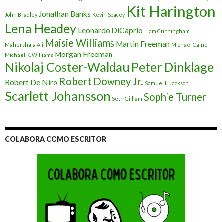
Kit Harington
Jonathan Banks
John Bradley
Kevin Spacey
Lena Headey
Leonardo DiCaprio
Liam Cunningham
Maisie Williams
Martin Freeman
Mahershala Ali
Michael Caine
Morgan Freeman
Michael K. Williams
Nikolaj Coster-Waldau
Peter Dinklage
Robert Downey Jr.
Robert De Niro
Samuel L. Jackson
Scarlett Johansson
Sophie Turner
Seth Gilliam
COLABORA COMO ESCRITOR