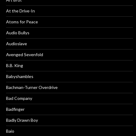
At the Drive-In
Atoms for Peace
Audio Bullys
Audioslave
Avenged Sevenfold
B.B. King
Babyshambles
Bachman-Turner Overdrive
Bad Company
Badfinger
Badly Drawn Boy
Baio