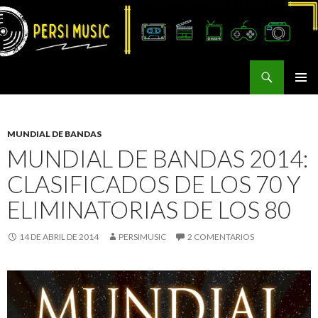
Buscar
Persi Music
SALTAR
MENÚ
AL
PRINCI
CONTENIDO
MUNDIAL DE BANDAS
MUNDIAL DE BANDAS 2014:
CLASIFICADOS DE LOS 70 Y
ELIMINATORIAS DE LOS 80
14 DE ABRIL DE 2014
PERSIMUSIC
2 COMENTARIOS