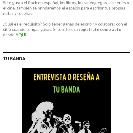
Si te gusta el Rock en español, los libros, los videojuegos, las series o
el cine, también te brindaremos el espacio para escribir tus propias
notas y reseñas.
¿Cuál es el requisito? Solo tener ganas de escribir y colaborar con el
sitio cuando tengas ganas. Si te interesa
registrate como autor
desde
AQUÍ
.
TU BANDA