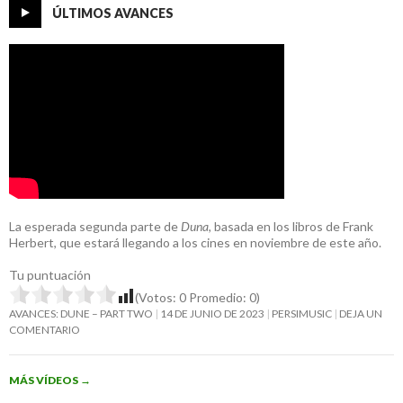
ÚLTIMOS AVANCES
La esperada segunda parte de
Duna
, basada en los libros de Frank
Herbert, que estará llegando a los cines en noviembre de este año.
Tu puntuación
(Votos:
0
Promedio:
0
)
AVANCES: DUNE – PART TWO
14 DE JUNIO DE 2023
PERSIMUSIC
DEJA UN
COMENTARIO
MÁS VÍDEOS
→