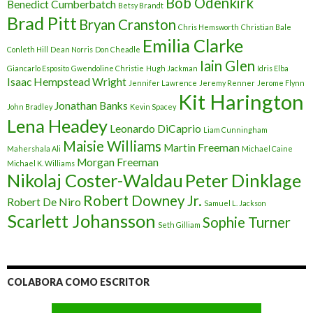
Bob Odenkirk
Benedict Cumberbatch
Betsy Brandt
Brad Pitt
Bryan Cranston
Chris Hemsworth
Christian Bale
Emilia Clarke
Conleth Hill
Dean Norris
Don Cheadle
Iain Glen
Giancarlo Esposito
Gwendoline Christie
Hugh Jackman
Idris Elba
Isaac Hempstead Wright
Jennifer Lawrence
Jeremy Renner
Jerome Flynn
Kit Harington
Jonathan Banks
John Bradley
Kevin Spacey
Lena Headey
Leonardo DiCaprio
Liam Cunningham
Maisie Williams
Martin Freeman
Mahershala Ali
Michael Caine
Morgan Freeman
Michael K. Williams
Nikolaj Coster-Waldau
Peter Dinklage
Robert Downey Jr.
Robert De Niro
Samuel L. Jackson
Scarlett Johansson
Sophie Turner
Seth Gilliam
COLABORA COMO ESCRITOR