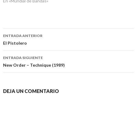
En «Mundial de Bandas»
Navegación
ENTRADA ANTERIOR
de
El Pistolero
entradas
ENTRADA SIGUIENTE
New Order – Technique (1989)
DEJA UN COMENTARIO