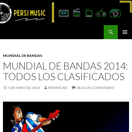
Buscar
Persi Music
SALTAR
MENÚ
AL
PRINCI
CONTENIDO
MUNDIAL DE BANDAS
MUNDIAL DE BANDAS 2014:
TODOS LOS CLASIFICADOS
5 DE MAYO DE 2014
PERSIMUSIC
DEJA UN COMENTARIO