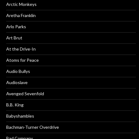
Arctic Monkeys
Aretha Franklin
Arlo Parks
Art Brut
At the Drive-In
Atoms for Peace
Audio Bullys
Audioslave
Avenged Sevenfold
B.B. King
Babyshambles
Bachman-Turner Overdrive
Bad Company