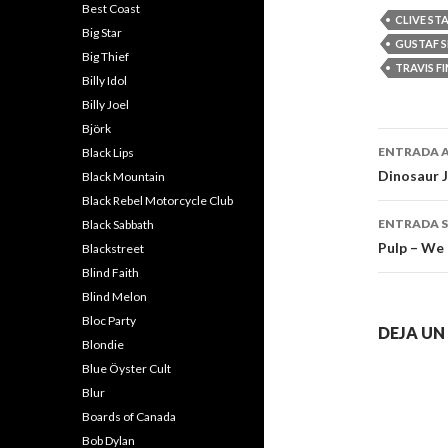
Best Coast
CLIVE ST
Big Star
GUSTAF 
Big Thief
TRAVIS F
Billy Idol
Billy Joel
Björk
Naveg
ENTRADA 
Black Lips
de
Dinosaur J
Black Mountain
Black Rebel Motorcycle Club
entra
ENTRADA S
Black Sabbath
Pulp – We 
Blackstreet
Blind Faith
Blind Melon
Bloc Party
DEJA U
Blondie
Blue Öyster Cult
Blur
Boards of Canada
Bob Dylan