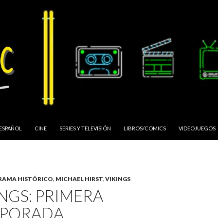
 ESPAÑOL
CINE
SERIES Y TELEVISIÓN
LIBROS/COMICS
VIDEOJUEGOS
RAMA HISTÓRICO
,
MICHAEL HIRST
,
VIKINGS
INGS: PRIMERA
PORADA