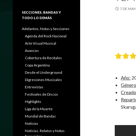
7 DE MAY
SECCIONES, BANDAS Y
TODO LO DEMÁS
Adelantos, Notas y Secciones
Agenda del Rock Nacional
Arte Visual Musical
Avances
Cobertura de Recitales
Copa Argentina
Desde el Underground
Año:
2
Digresiones Musicales
Género
Entrevistas
Creado
Festivales de Discos
Repart
Highlights
Skarsg
Liga de la Muerte
Mundial de Bandas
Noticias
Noticias, Relatos y Notas