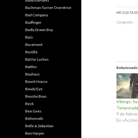
Babyshambles
Bachman-Turner Overdrive
ME GUSTA E
Bad Company
Cargando...
Badfinger
Badly Drawn Boy
Baio
Basement
Bastille
Bat for Lashes
Battles
Relacionado
Bauhaus
Beach House
Beady Eye
Beastie Boys
Vikings: S
Beck
Temporad
Bee Gees
9 de febre
Behemoth
En «Acción
Belle & Sebastian
Ben Harper