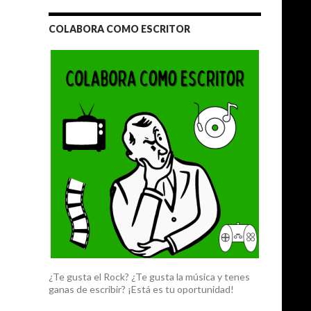
COLABORA COMO ESCRITOR
¿Te gusta el Rock? ¿Te gusta la música y tenes
ganas de escribir? ¡Está es tu oportunidad!