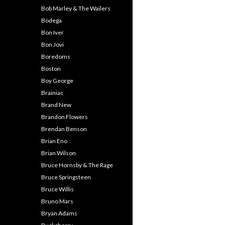
Bob Marley & The Wailers
Bodega
Bon Iver
Bon Jovi
Boredoms
Boston
Boy George
Brainiac
Brand New
Brandon Flowers
Brendan Benson
Brian Eno
Brian Wilson
Bruce Hornsby & The Rage
Bruce Springsteen
Bruce Willis
Bruno Mars
Bryan Adams