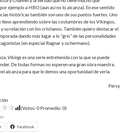
istory Channel y la verdad que no tiene mucho que
 por ejemplo a HBO (aun así no lo alcanza). En ese sentido
ncias históricas también son uno de sus puntos fuertes. Uno
 lleno aprendiendo sobre las costumbres de los Vikingos,
n y su relación con los cristianos. También quiero destacar el
emporada dando más lugar a lo “gris” de las personalidades
tagonistas (en especial Ragnar y su hermano).
nza,
Vikings
es una serie entretenida con la que se puede
ender. De todas formas no esperen una gran obra maestra.
vel alcanza para que le demos una oportunidad de verla.
Persy
ción
(Votos:
0
Promedio:
0
)
O!
r
Facebook