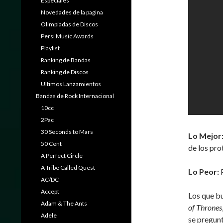
Especiales
Novedades de la pagina
Olimpiadas de Discos
Persi Music Awards
Playlist
Ranking de Bandas
Ranking de Discos
Ultimos Lanzamientos
Bandas de Rock Internacional
10cc
2Pac
30 Seconds to Mars
Lo Mejor
50 Cent
de los pro
A Perfect Circle
A Tribe Called Quest
Lo Peor:
P
AC/DC
Accept
Los que b
Adam & The Ants
of Thrones
Adele
se pregunt