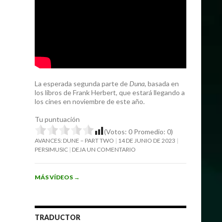
La esperada segunda parte de
Duna
, basada en
los libros de Frank Herbert, que estará llegando a
los cines en noviembre de este año.
Tu puntuación
(Votos:
0
Promedio:
0
)
AVANCES: DUNE – PART TWO
14 DE JUNIO DE 2023
PERSIMUSIC
DEJA UN COMENTARIO
MÁS VÍDEOS
→
TRADUCTOR