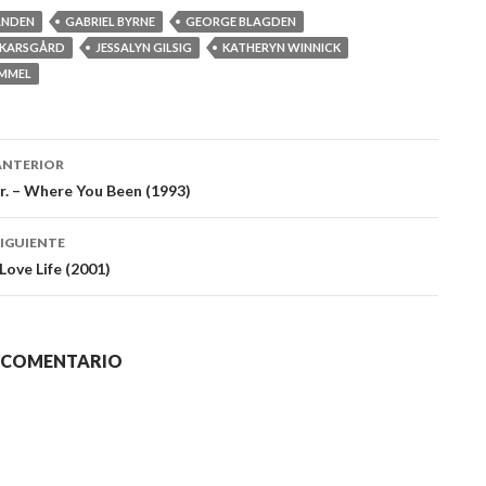
ANDEN
GABRIEL BYRNE
GEORGE BLAGDEN
SKARSGÅRD
JESSALYN GILSIG
KATHERYN WINNICK
IMMEL
ación
ANTERIOR
r. – Where You Been (1993)
das
IGUIENTE
Love Life (2001)
N COMENTARIO