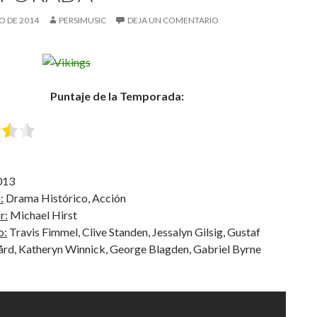
O DE 2014
PERSIMUSIC
DEJA UN COMENTARIO
Puntaje de la Temporada:
013
:
Drama Histórico, Acción
r:
Michael Hirst
o:
Travis Fimmel, Clive Standen, Jessalyn Gilsig, Gustaf
ård, Katheryn Winnick, George Blagden, Gabriel Byrne