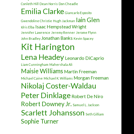
Conleth Hill
Dean Norris
Don Cheadle
Emilia Clarke
Giancarlo Esposito
Iain Glen
Gwendoline Christie
Hugh Jackman
Isaac Hempstead Wright
Idris Elba
Jennifer Lawrence
Jeremy Renner
Jerome Flynn
Jonathan Banks
John Bradley
Kevin Spacey
Kit Harington
Lena Headey
Leonardo DiCaprio
Liam Cunningham
Mahershala Ali
Maisie Williams
Martin Freeman
Morgan Freeman
Michael Caine
Michael K. Williams
Nikolaj Coster-Waldau
Peter Dinklage
Robert De Niro
Robert Downey Jr.
Samuel L. Jackson
Scarlett Johansson
Seth Gilliam
Sophie Turner