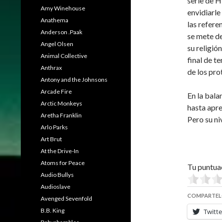
serie de H
Amy Winehouse
envidiarle
Anathema
las refere
Anderson .Paak
se mete de
Angel Olsen
su religió
Animal Collective
final de t
Anthrax
de los pro
Antony and the Johnsons
Arcade Fire
En la bala
Arctic Monkeys
hasta apr
Aretha Franklin
Pero su ni
Arlo Parks
Art Brut
At the Drive-In
Atoms for Peace
Tu puntua
Audio Bullys
Audioslave
COMPARTEL
Avenged Sevenfold
B.B. King
Twitte