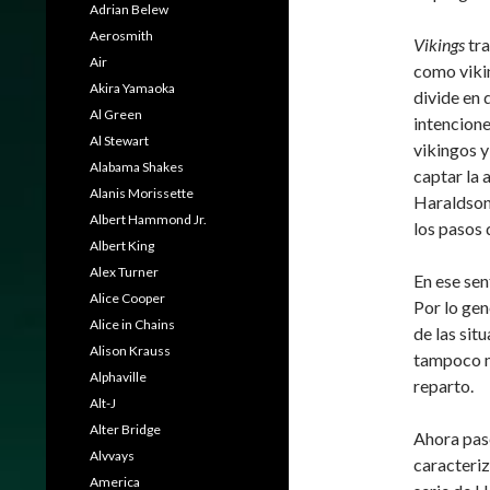
Adrian Belew
Aerosmith
Vikings
tra
Air
como vikin
Akira Yamaoka
divide en 
Al Green
intencione
Al Stewart
vikingos y
Alabama Shakes
captar la 
Alanis Morissette
Haraldson 
Albert Hammond Jr.
los pasos 
Albert King
Alex Turner
En ese sen
Alice Cooper
Por lo gen
Alice in Chains
de las sit
Alison Krauss
tampoco me
Alphaville
reparto.
Alt-J
Alter Bridge
Ahora pase
Alvvays
caracteriz
America