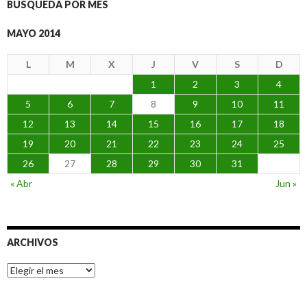
BÚSQUEDA POR MES
MAYO 2014
L
M
X
J
V
S
D
1
2
3
4
5
6
7
8
9
10
11
12
13
14
15
16
17
18
19
20
21
22
23
24
25
26
27
28
29
30
31
« Abr
Jun »
ARCHIVOS
Archivos