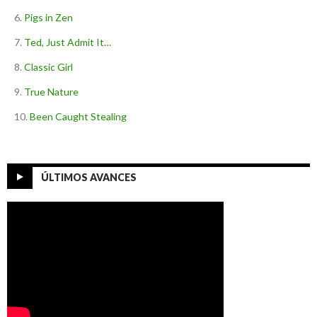
Pigs in Zen
Ted, Just Admit It…
Classic Girl
True Nature
Been Caught Stealing
ÚLTIMOS AVANCES