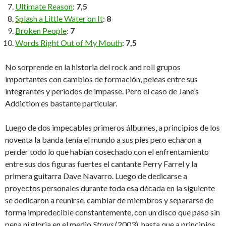
Ultimate Reason
:
7,5
Splash a Little Water on It
:
8
Broken People
:
7
Words Right Out of My Mouth
:
7,5
No sorprende en la historia del rock and roll grupos
importantes con cambios de formación, peleas entre sus
integrantes y periodos de impasse. Pero el caso de Jane’s
Addiction es bastante particular.
Luego de dos impecables primeros álbumes, a principios de los
noventa la banda tenía el mundo a sus pies pero echaron a
perder todo lo que habían cosechado con el enfrentamiento
entre sus dos figuras fuertes el cantante Perry Farrel y la
primera guitarra Dave Navarro. Luego de dedicarse a
proyectos personales durante toda esa década en la siguiente
se dedicaron a reunirse, cambiar de miembros y separarse de
forma impredecible constantemente, con un disco que paso sin
pena ni gloria en el medio
Strays
(2003), hasta que a principios