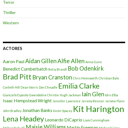
Terror
Thriller
Western
ACTORES
Aidan Gillen
Alfie Allen
Aaron Paul
Anna Gunn
Bob Odenkirk
Benedict Cumberbatch
Betsy Brandt
Brad Pitt
Bryan Cranston
Chris Hemsworth
Christian Bale
Emilia Clarke
Conleth Hill
Dean Norris
Don Cheadle
Iain Glen
Giancarlo Esposito
Gwendoline Christie
Hugh Jackman
Idris Elba
Isaac Hempstead Wright
Jennifer Lawrence
Jeremy Renner
Jerome Flynn
Kit Harington
Jonathan Banks
John Bradley
Kevin Spacey
Lena Headey
Leonardo DiCaprio
Liam Cunningham
Maisie Williams
Martin Freeman
Mahershala Ali
Michael Caine