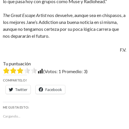
lo que pasa hoy con grupos como Muse y Radiohead.”
The Great Escape Artist
nos devuelve, aunque sea en chispasos, a
los mejores Jane’s Addiction una buena noticia en si misma,
aunque no tengamos certeza por su poca lógica carrera que
nos depararán el futuro.
F.V.
Tu puntuación
(Votos:
1
Promedio:
3
)
COMPARTELO!
Twitter
Facebook
ME GUSTA ESTO:
Cargando...