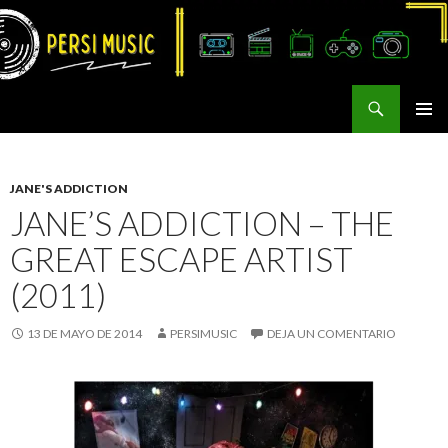
Buscar
Persi Music
SALTAR
MENÚ
AL
PRINCI
CONTENIDO
JANE'S ADDICTION
JANE’S ADDICTION – THE
GREAT ESCAPE ARTIST
(2011)
13 DE MAYO DE 2014
PERSIMUSIC
DEJA UN COMENTARIO