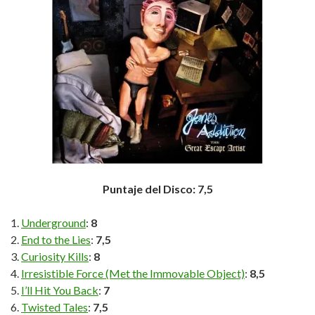
Puntaje del Disco: 7,5
Underground
:
8
End to the Lies
:
7,5
Curiosity Kills
:
8
Irresistible Force (Met the Immovable Object)
:
8,5
I’ll Hit You Back
:
7
Twisted Tales
:
7,5