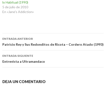
lo Habitual (1990)
5 de julio de 2010
En «Jane's Addiction»
Navegación
ENTRADA ANTERIOR
de
Patricio Rey y Sus Redonditos de Ricota – Cordero Atado (1993)
entradas
ENTRADA SIGUIENTE
Entrevista a Ultramandaco
DEJA UN COMENTARIO