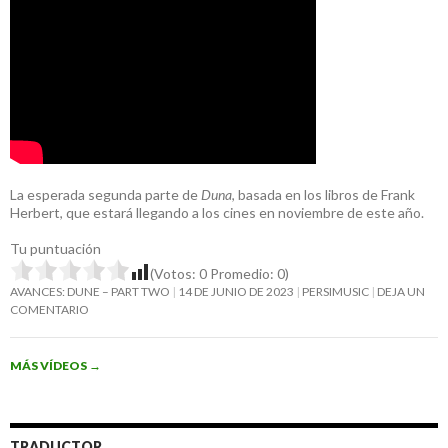
La esperada segunda parte de
Duna
, basada en los libros de Frank
Herbert, que estará llegando a los cines en noviembre de este año.
Tu puntuación
(Votos:
0
Promedio:
0
)
AVANCES: DUNE – PART TWO
14 DE JUNIO DE 2023
PERSIMUSIC
DEJA UN
COMENTARIO
MÁS VÍDEOS
→
TRADUCTOR