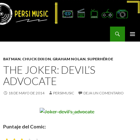
Buscar
Persi Music
SALTAR
MENÚ
AL
PRINCI
CONTENIDO
BATMAN
,
CHUCK DIXON
,
GRAHAM NOLAN
,
SUPERHÉROE
THE JOKER: DEVIL’S
ADVOCATE
18 DE MAYO DE 2014
PERSIMUSIC
DEJA UN COMENTARIO
Puntaje del Comic: