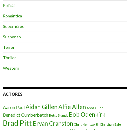
Policial
Romántica
Superhéroe
Suspenso
Terror
Thriller
Western
ACTORES
Aidan Gillen
Alfie Allen
Aaron Paul
Anna Gunn
Bob Odenkirk
Benedict Cumberbatch
Betsy Brandt
Brad Pitt
Bryan Cranston
Chris Hemsworth
Christian Bale