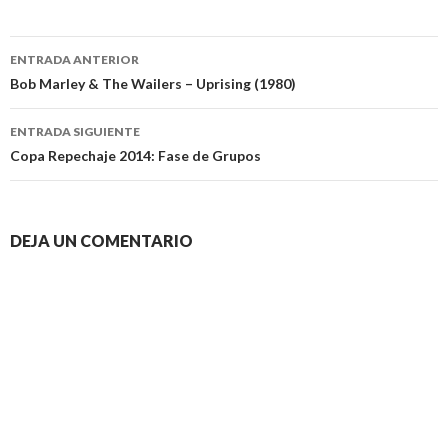
Navegación
ENTRADA ANTERIOR
de
Bob Marley & The Wailers – Uprising (1980)
entradas
ENTRADA SIGUIENTE
Copa Repechaje 2014: Fase de Grupos
DEJA UN COMENTARIO