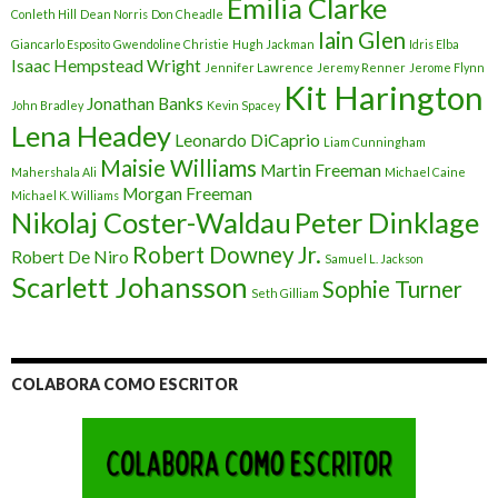
Emilia Clarke
Conleth Hill
Dean Norris
Don Cheadle
Iain Glen
Giancarlo Esposito
Gwendoline Christie
Hugh Jackman
Idris Elba
Isaac Hempstead Wright
Jennifer Lawrence
Jeremy Renner
Jerome Flynn
Kit Harington
Jonathan Banks
John Bradley
Kevin Spacey
Lena Headey
Leonardo DiCaprio
Liam Cunningham
Maisie Williams
Martin Freeman
Mahershala Ali
Michael Caine
Morgan Freeman
Michael K. Williams
Nikolaj Coster-Waldau
Peter Dinklage
Robert Downey Jr.
Robert De Niro
Samuel L. Jackson
Scarlett Johansson
Sophie Turner
Seth Gilliam
COLABORA COMO ESCRITOR