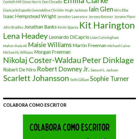
Emilia Clarke
Conleth Hill
Dean Norris
Don Cheadle
Iain Glen
Giancarlo Esposito
Gwendoline Christie
Hugh Jackman
Idris Elba
Isaac Hempstead Wright
Jennifer Lawrence
Jeremy Renner
Jerome Flynn
Kit Harington
Jonathan Banks
John Bradley
Kevin Spacey
Lena Headey
Leonardo DiCaprio
Liam Cunningham
Maisie Williams
Martin Freeman
Mahershala Ali
Michael Caine
Morgan Freeman
Michael K. Williams
Nikolaj Coster-Waldau
Peter Dinklage
Robert Downey Jr.
Robert De Niro
Samuel L. Jackson
Scarlett Johansson
Sophie Turner
Seth Gilliam
COLABORA COMO ESCRITOR