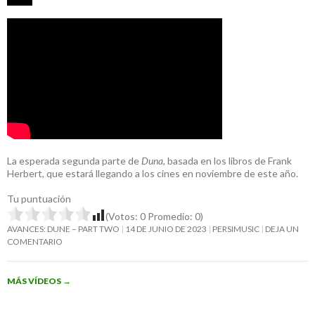
La esperada segunda parte de
Duna
, basada en los libros de Frank
Herbert, que estará llegando a los cines en noviembre de este año.
Tu puntuación
(Votos:
0
Promedio:
0
)
AVANCES: DUNE – PART TWO
14 DE JUNIO DE 2023
PERSIMUSIC
DEJA UN
COMENTARIO
MÁS VÍDEOS
→