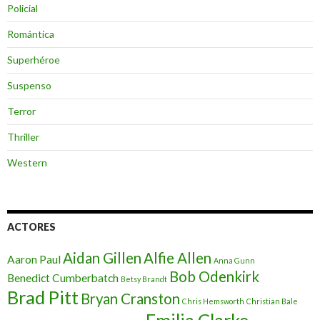
Policial
Romántica
Superhéroe
Suspenso
Terror
Thriller
Western
ACTORES
Aidan Gillen
Alfie Allen
Aaron Paul
Anna Gunn
Bob Odenkirk
Benedict Cumberbatch
Betsy Brandt
Brad Pitt
Bryan Cranston
Chris Hemsworth
Christian Bale