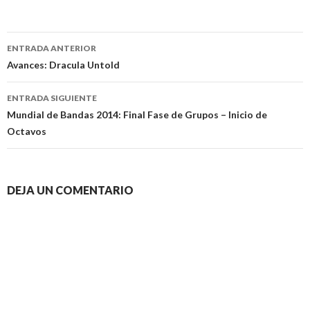
Navegación
ENTRADA ANTERIOR
de
Avances: Dracula Untold
entradas
ENTRADA SIGUIENTE
Mundial de Bandas 2014: Final Fase de Grupos – Inicio de
Octavos
DEJA UN COMENTARIO