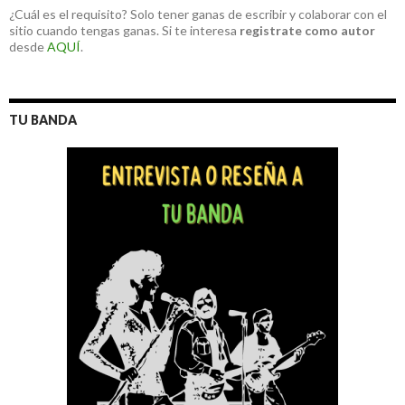
¿Cuál es el requisito? Solo tener ganas de escribir y colaborar con el
sitio cuando tengas ganas. Si te interesa
registrate como autor
desde
AQUÍ
.
TU BANDA