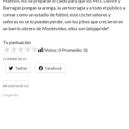
Mattioli. Así se preparan el caldo para que los Mcs. Davich y
Barragán pongan la arenga, la verborragia y a todo el público a
corear como un estadio de fútbol, este cóctel señores y
señoras no se lo pueden perder, son los pibes que crecieron en
un barrio obrero de Montevideo, ellos son latejapride*.
Tu puntuación
(Votos:
0
Promedio:
0
)
COMPARTELO!
Twitter
Facebook
ME GUSTA ESTO:
Cargando...