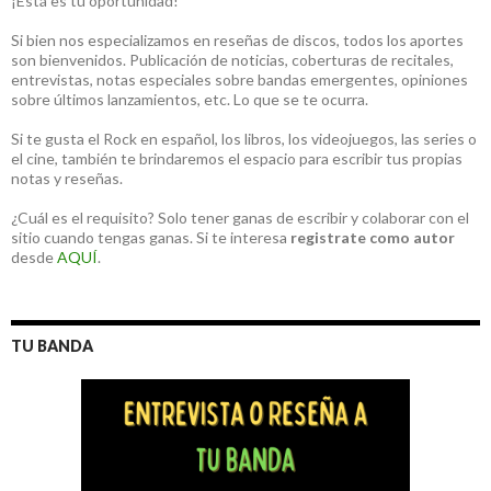
¡Está es tu oportunidad!
Si bien nos especializamos en reseñas de discos, todos los aportes
son bienvenidos. Publicación de noticias, coberturas de recitales,
entrevistas, notas especiales sobre bandas emergentes, opiniones
sobre últimos lanzamientos, etc. Lo que se te ocurra.
Si te gusta el Rock en español, los libros, los videojuegos, las series o
el cine, también te brindaremos el espacio para escribir tus propias
notas y reseñas.
¿Cuál es el requisito? Solo tener ganas de escribir y colaborar con el
sitio cuando tengas ganas. Si te interesa
registrate como autor
desde
AQUÍ
.
TU BANDA