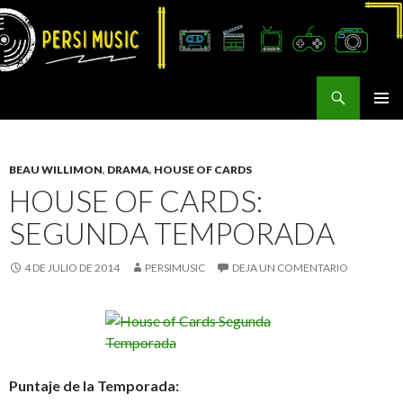
Buscar
Persi Music
SALTAR
MENÚ
AL
PRINCI
CONTENIDO
BEAU WILLIMON
,
DRAMA
,
HOUSE OF CARDS
HOUSE OF CARDS:
SEGUNDA TEMPORADA
4 DE JULIO DE 2014
PERSIMUSIC
DEJA UN COMENTARIO
Puntaje de la Temporada: