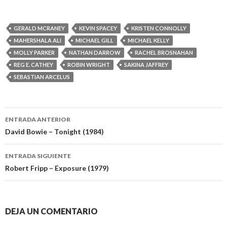
GERALD MCRANEY
KEVIN SPACEY
KRISTEN CONNOLLY
MAHERSHALA ALI
MICHAEL GILL
MICHAEL KELLY
MOLLY PARKER
NATHAN DARROW
RACHEL BROSNAHAN
REG E. CATHEY
ROBIN WRIGHT
SAKINA JAFFREY
SEBASTIAN ARCELUS
Navegación
ENTRADA ANTERIOR
de
David Bowie – Tonight (1984)
entradas
ENTRADA SIGUIENTE
Robert Fripp – Exposure (1979)
DEJA UN COMENTARIO