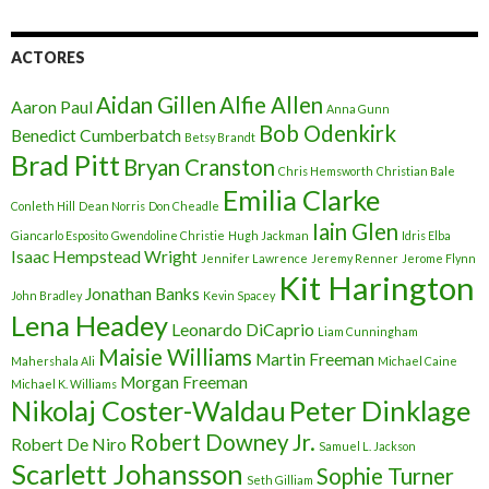
ACTORES
Aidan Gillen
Alfie Allen
Aaron Paul
Anna Gunn
Bob Odenkirk
Benedict Cumberbatch
Betsy Brandt
Brad Pitt
Bryan Cranston
Chris Hemsworth
Christian Bale
Emilia Clarke
Conleth Hill
Dean Norris
Don Cheadle
Iain Glen
Giancarlo Esposito
Gwendoline Christie
Hugh Jackman
Idris Elba
Isaac Hempstead Wright
Jennifer Lawrence
Jeremy Renner
Jerome Flynn
Kit Harington
Jonathan Banks
John Bradley
Kevin Spacey
Lena Headey
Leonardo DiCaprio
Liam Cunningham
Maisie Williams
Martin Freeman
Mahershala Ali
Michael Caine
Morgan Freeman
Michael K. Williams
Nikolaj Coster-Waldau
Peter Dinklage
Robert Downey Jr.
Robert De Niro
Samuel L. Jackson
Scarlett Johansson
Sophie Turner
Seth Gilliam