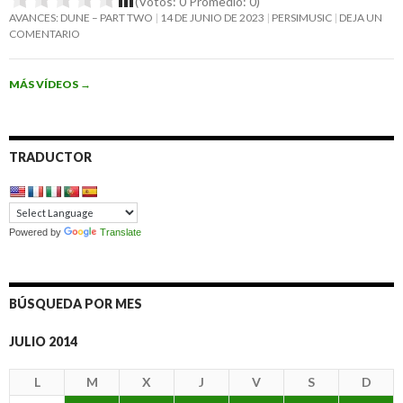
(Votos:
0
Promedio:
0
)
AVANCES: DUNE – PART TWO
14 DE JUNIO DE 2023
PERSIMUSIC
DEJA UN
COMENTARIO
MÁS VÍDEOS
→
TRADUCTOR
Powered by
Translate
BÚSQUEDA POR MES
JULIO 2014
L
M
X
J
V
S
D