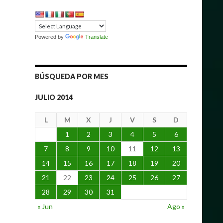
Powered by
Translate
BÚSQUEDA POR MES
JULIO 2014
L
M
X
J
V
S
D
1
2
3
4
5
6
7
8
9
10
11
12
13
14
15
16
17
18
19
20
21
22
23
24
25
26
27
28
29
30
31
« Jun
Ago »