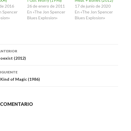
004)
I Got Worry (1996)
Meat + Bones (2012)
 de 2016
26 de enero de 2011
17 de junio de 2020
n Spencer
En «The Jon Spencer
En «The Jon Spencer
osion»
Blues Explosion»
Blues Explosion»
ación
ANTERIOR
oexist (2012)
das
IGUIENTE
Kind of Magic (1986)
N COMENTARIO