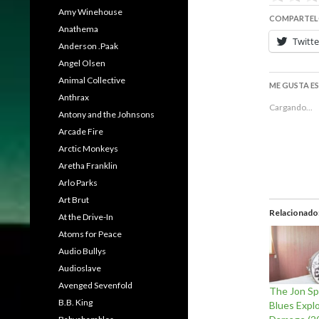
Amy Winehouse
COMPARTEL
Anathema
Twitte
Anderson .Paak
Angel Olsen
Animal Collective
ME GUSTA E
Anthrax
Cargando...
Antony and the Johnsons
Arcade Fire
Arctic Monkeys
Aretha Franklin
Arlo Parks
Art Brut
Relacionado
At the Drive-In
Atoms for Peace
Audio Bullys
Audioslave
Avenged Sevenfold
The Jon S
B.B. King
Blues Expl