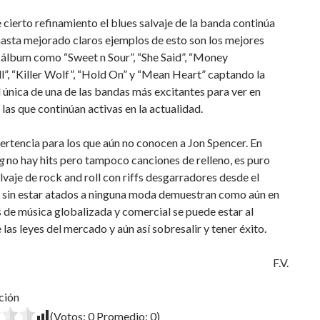
 cierto refinamiento el blues salvaje de la banda continúa
hasta mejorado claros ejemplos de esto son los mejores
 álbum como “Sweet n Sour”, “She Said”, “Money
l”, “Killer Wolf”, “Hold On” y “Mean Heart” captando la
 única de una de las bandas más excitantes para ver en
 las que continúan activas en la actualidad.
rtencia para los que aún no conocen a Jon Spencer. En
ng
no hay hits pero tampoco canciones de relleno, es puro
alvaje de rock and roll con riffs desgarradores desde el
 sin estar atados a ninguna moda demuestran como aún en
 de música globalizada y comercial se puede estar al
las leyes del mercado y aún así sobresalir y tener éxito.
F.V.
ción
(Votos:
0
Promedio:
0
)