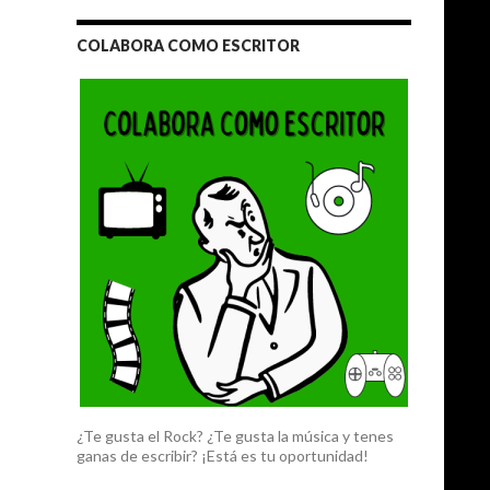
COLABORA COMO ESCRITOR
¿Te gusta el Rock? ¿Te gusta la música y tenes
ganas de escribir? ¡Está es tu oportunidad!