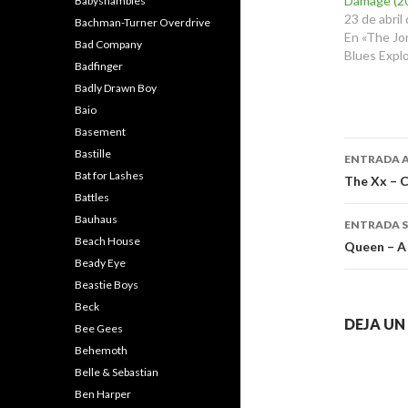
Damage (2
Babyshambles
23 de abril
Bachman-Turner Overdrive
En «The Jo
Bad Company
Blues Expl
Badfinger
Badly Drawn Boy
Baio
Basement
Naveg
Bastille
ENTRADA 
Bat for Lashes
de
The Xx – C
Battles
entra
Bauhaus
ENTRADA S
Beach House
Queen – A 
Beady Eye
Beastie Boys
Beck
DEJA U
Bee Gees
Behemoth
Belle & Sebastian
Ben Harper