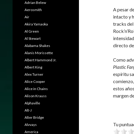
Adrian Belew
A pesar de
Aerosmith
intacto y 
Air
tracks del
Akira Yamaoka
Rock’n’Rol
Al Green
intensidad
Al Stewart
directo de
Alabama Shakes
Alanis Morissette
Como adve
Albert Hammond Jr.
Plastic Fa
Albert King
espíritu s
Alex Turner
comienzo,
Alice Cooper
estos años
Alice in Chains
margen de 
Alison Krauss
Alphaville
Alt-J
Alter Bridge
Tu puntua
Alvvays
America