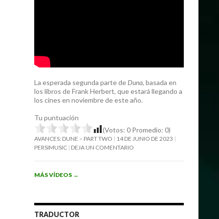
La esperada segunda parte de
Duna
, basada en
los libros de Frank Herbert, que estará llegando a
los cines en noviembre de este año.
Tu puntuación
(Votos:
0
Promedio:
0
)
AVANCES: DUNE – PART TWO
14 DE JUNIO DE 2023
PERSIMUSIC
DEJA UN COMENTARIO
MÁS VÍDEOS
→
TRADUCTOR