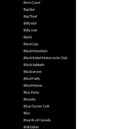
Best Coast
Big Star
Big Thief
Billy Idol
Billy Joel
Björk
Black Lips
Black Mountain
Black Rebel Motorcycle Club
Black Sabbath
Blackstreet
Blind Faith
Blind Melon
Bloc Party
Blondie
Blue Öyster Cult
Blur
Boards of Canada
Bob Dylan