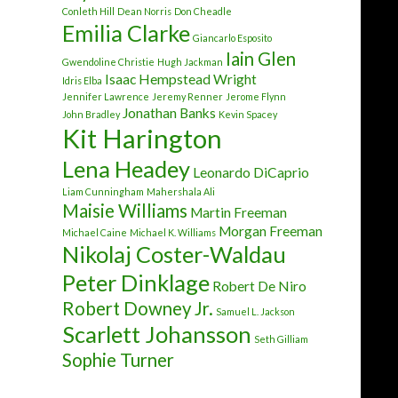
Conleth Hill
Dean Norris
Don Cheadle
Emilia Clarke
Giancarlo Esposito
Iain Glen
Gwendoline Christie
Hugh Jackman
Isaac Hempstead Wright
Idris Elba
Jennifer Lawrence
Jeremy Renner
Jerome Flynn
Jonathan Banks
John Bradley
Kevin Spacey
Kit Harington
Lena Headey
Leonardo DiCaprio
Liam Cunningham
Mahershala Ali
Maisie Williams
Martin Freeman
Morgan Freeman
Michael Caine
Michael K. Williams
Nikolaj Coster-Waldau
Peter Dinklage
Robert De Niro
Robert Downey Jr.
Samuel L. Jackson
Scarlett Johansson
Seth Gilliam
Sophie Turner