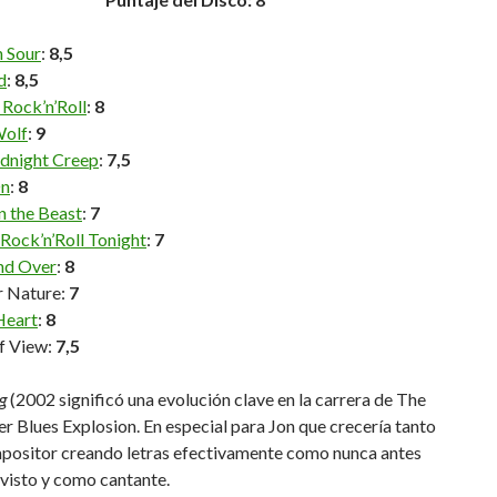
n Sour
:
8,5
d
:
8,5
Rock’n’Roll
:
8
Wolf
:
9
dnight Creep
:
7,5
On
:
8
n the Beast
:
7
 Rock’n’Roll Tonight
:
7
nd Over
:
8
 Nature:
7
Heart
:
8
f View:
7,5
ng
(2002 significó una evolución clave en la carrera de The
r Blues Explosion. En especial para Jon que crecería tanto
ositor creando letras efectivamente como nunca antes
visto y como cantante.