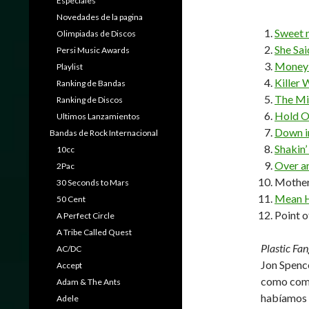
Especiales
Novedades de la pagina
Sweet 
Olimpiadas de Discos
She Sai
Persi Music Awards
Money 
Playlist
Killer 
Ranking de Bandas
The Mi
Ranking de Discos
Hold 
Ultimos Lanzamientos
Down i
Bandas de Rock Internacional
Shakin’
10cc
Over a
2Pac
Mother
30 Seconds to Mars
Mean 
50 Cent
Point o
A Perfect Circle
A Tribe Called Quest
Plastic Fa
AC/DC
Jon Spence
Accept
como comp
Adam & The Ants
habíamos 
Adele