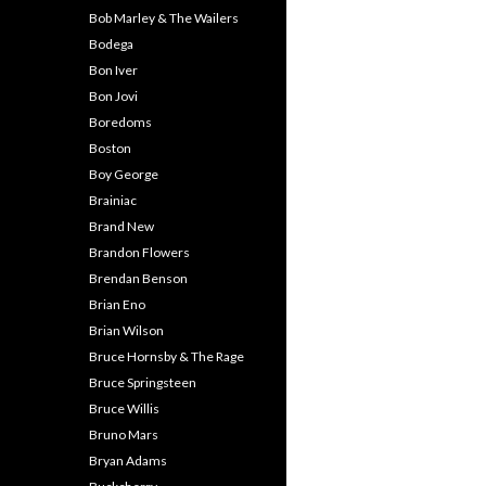
Bob Marley & The Wailers
Bodega
Bon Iver
Bon Jovi
Boredoms
Boston
Boy George
Brainiac
Brand New
Brandon Flowers
Brendan Benson
Brian Eno
Brian Wilson
Bruce Hornsby & The Rage
Bruce Springsteen
Bruce Willis
Bruno Mars
Bryan Adams