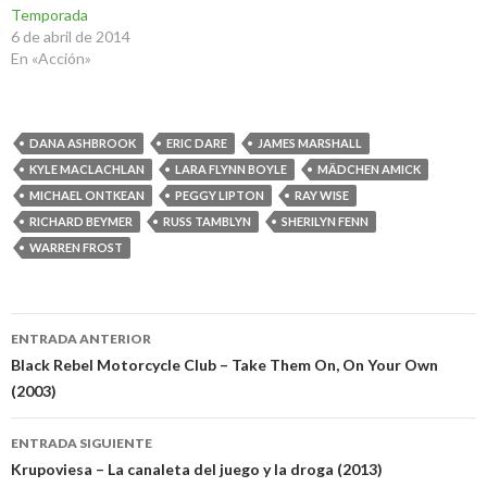
Temporada
6 de abril de 2014
En «Acción»
DANA ASHBROOK
ERIC DARE
JAMES MARSHALL
KYLE MACLACHLAN
LARA FLYNN BOYLE
MÄDCHEN AMICK
MICHAEL ONTKEAN
PEGGY LIPTON
RAY WISE
RICHARD BEYMER
RUSS TAMBLYN
SHERILYN FENN
WARREN FROST
Navegación
ENTRADA ANTERIOR
de
Black Rebel Motorcycle Club – Take Them On, On Your Own
(2003)
entradas
ENTRADA SIGUIENTE
Krupoviesa – La canaleta del juego y la droga (2013)