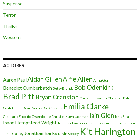
Suspenso
Terror
Thriller
Western
ACTORES
Aidan Gillen
Alfie Allen
Aaron Paul
Anna Gunn
Bob Odenkirk
Benedict Cumberbatch
Betsy Brandt
Brad Pitt
Bryan Cranston
Chris Hemsworth
Christian Bale
Emilia Clarke
Conleth Hill
Dean Norris
Don Cheadle
Iain Glen
Giancarlo Esposito
Gwendoline Christie
Hugh Jackman
Idris Elba
Isaac Hempstead Wright
Jennifer Lawrence
Jeremy Renner
Jerome Flynn
Kit Harington
Jonathan Banks
John Bradley
Kevin Spacey