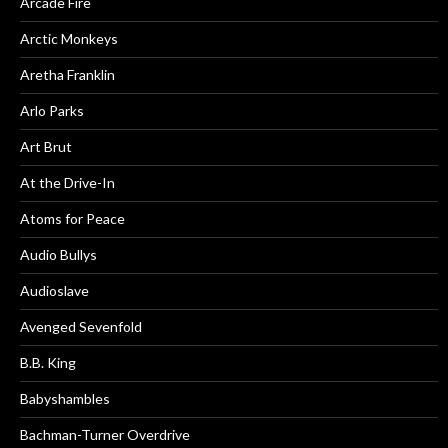
Arcade Fire
Arctic Monkeys
Aretha Franklin
Arlo Parks
Art Brut
At the Drive-In
Atoms for Peace
Audio Bullys
Audioslave
Avenged Sevenfold
B.B. King
Babyshambles
Bachman-Turner Overdrive