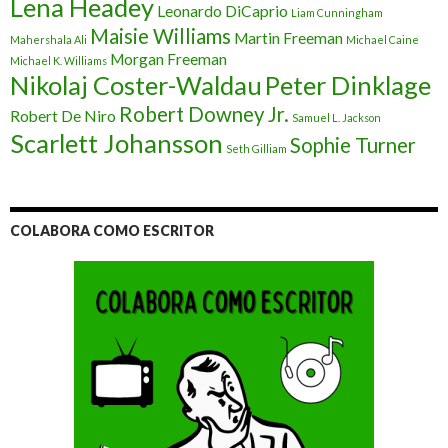
Lena Headey
Leonardo DiCaprio
Liam Cunningham
Maisie Williams
Martin Freeman
Mahershala Ali
Michael Caine
Morgan Freeman
Michael K. Williams
Nikolaj Coster-Waldau
Peter Dinklage
Robert Downey Jr.
Robert De Niro
Samuel L. Jackson
Scarlett Johansson
Sophie Turner
Seth Gilliam
COLABORA COMO ESCRITOR