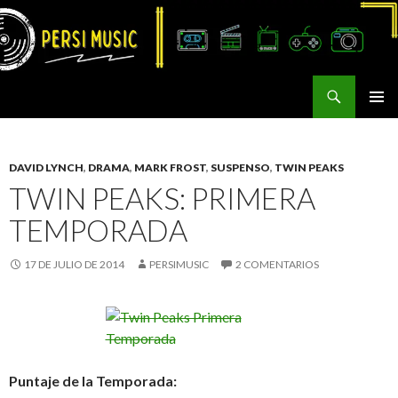
Buscar
Persi Music
SALTAR
MENÚ
AL
PRINCI
CONTENIDO
DAVID LYNCH
,
DRAMA
,
MARK FROST
,
SUSPENSO
,
TWIN PEAKS
TWIN PEAKS: PRIMERA
TEMPORADA
17 DE JULIO DE 2014
PERSIMUSIC
2 COMENTARIOS
Puntaje de la Temporada: