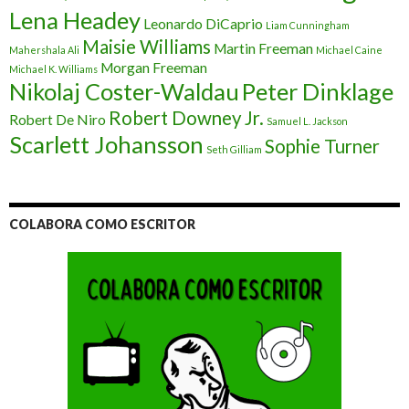
Lena Headey
Leonardo DiCaprio
Liam Cunningham
Maisie Williams
Martin Freeman
Mahershala Ali
Michael Caine
Morgan Freeman
Michael K. Williams
Nikolaj Coster-Waldau
Peter Dinklage
Robert Downey Jr.
Robert De Niro
Samuel L. Jackson
Scarlett Johansson
Sophie Turner
Seth Gilliam
COLABORA COMO ESCRITOR