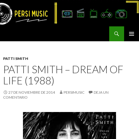
Buscar
Persi Music
SALTAR
MENÚ
AL
PRINCI
CONTENIDO
PATTI SMITH
PATTI SMITH – DREAM OF
LIFE (1988)
27 DE NOVIEMBRE DE 2014
PERSIMUSIC
DEJA UN
COMENTARIO