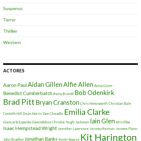
Suspenso
Terror
Thriller
Western
ACTORES
Aidan Gillen
Alfie Allen
Aaron Paul
Anna Gunn
Bob Odenkirk
Benedict Cumberbatch
Betsy Brandt
Brad Pitt
Bryan Cranston
Chris Hemsworth
Christian Bale
Emilia Clarke
Conleth Hill
Dean Norris
Don Cheadle
Iain Glen
Giancarlo Esposito
Gwendoline Christie
Hugh Jackman
Idris Elba
Isaac Hempstead Wright
Jennifer Lawrence
Jeremy Renner
Jerome Flynn
Kit Harington
Jonathan Banks
John Bradley
Kevin Spacey