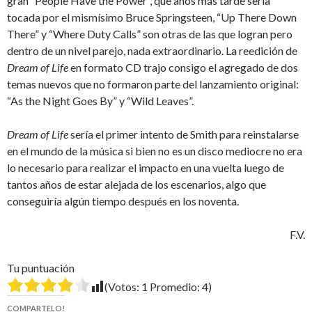
gran “People Have the Power”, que años más tarde sería
tocada por el mismísimo Bruce Springsteen, “Up There Down
There” y “Where Duty Calls” son otras de las que logran pero
dentro de un nivel parejo, nada extraordinario. La reedición de
Dream of Life
en formato CD trajo consigo el agregado de dos
temas nuevos que no formaron parte del lanzamiento original:
“As the Night Goes By” y “Wild Leaves”.
Dream of Life
sería el primer intento de Smith para reinstalarse
en el mundo de la música si bien no es un disco mediocre no era
lo necesario para realizar el impacto en una vuelta luego de
tantos años de estar alejada de los escenarios, algo que
conseguiría algún tiempo después en los noventa.
F.V.
Tu puntuación
(Votos:
1
Promedio:
4
)
COMPARTELO!