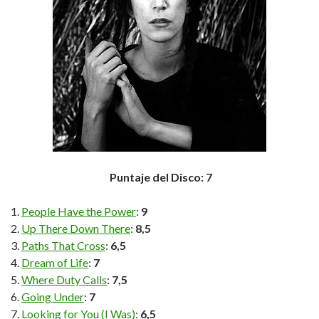
Puntaje del Disco: 7
People Have the Power
:
9
Up There Down There
:
8,5
Paths That Cross
:
6,5
Dream of Life
:
7
Where Duty Calls
:
7,5
Going Under
:
7
Looking for You (I Was)
:
6,5