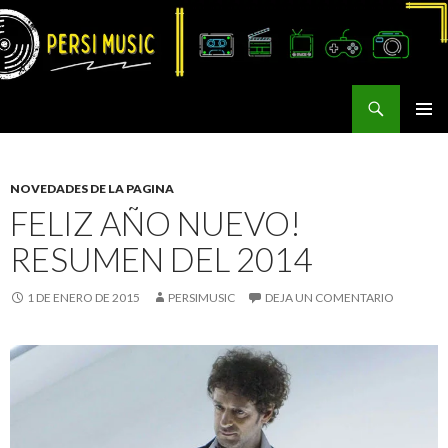
Buscar
Persi Music
SALTAR
MENÚ
AL
PRINCI
CONTENIDO
NOVEDADES DE LA PAGINA
FELIZ AÑO NUEVO!
RESUMEN DEL 2014
1 DE ENERO DE 2015
PERSIMUSIC
DEJA UN COMENTARIO