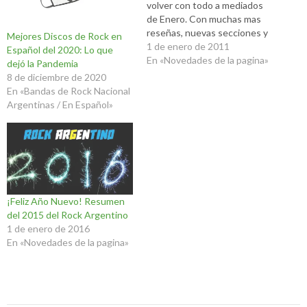
volver con todo a mediados
de Enero. Con muchas mas
reseñas, nuevas secciones y
Mejores Discos de Rock en
mucho mas. El 2011 es un
1 de enero de 2011
Español del 2020: Lo que
año esperado y se anuncia el
En «Novedades de la pagina»
dejó la Pandemia
regreso de grupos
8 de diciembre de 2020
importantes para el rock
En «Bandas de Rock Nacional
latino con nuevo material en
Argentinas / En Español»
la calle como Babasonicos,…
¡Feliz Año Nuevo! Resumen
del 2015 del Rock Argentino
1 de enero de 2016
En «Novedades de la pagina»