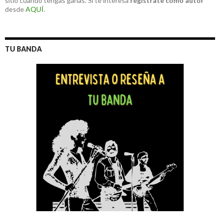
sitio cuando tengas ganas. Si te interesa
registrate como autor
desde
AQUÍ
.
TU BANDA