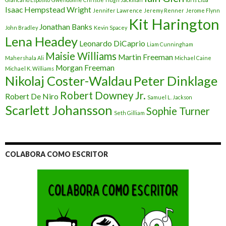
Isaac Hempstead Wright
Jennifer Lawrence
Jeremy Renner
Jerome Flynn
Kit Harington
Jonathan Banks
John Bradley
Kevin Spacey
Lena Headey
Leonardo DiCaprio
Liam Cunningham
Maisie Williams
Martin Freeman
Mahershala Ali
Michael Caine
Morgan Freeman
Michael K. Williams
Nikolaj Coster-Waldau
Peter Dinklage
Robert Downey Jr.
Robert De Niro
Samuel L. Jackson
Scarlett Johansson
Sophie Turner
Seth Gilliam
COLABORA COMO ESCRITOR