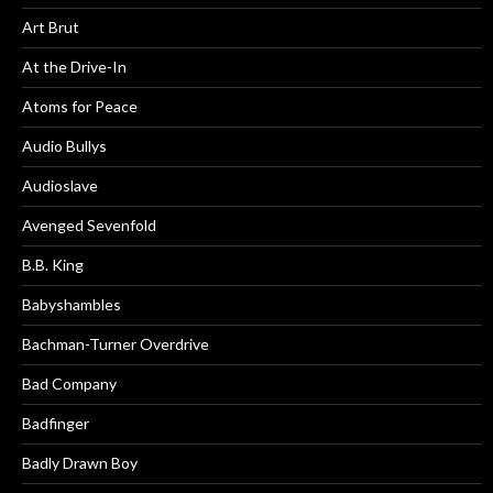
Art Brut
At the Drive-In
Atoms for Peace
Audio Bullys
Audioslave
Avenged Sevenfold
B.B. King
Babyshambles
Bachman-Turner Overdrive
Bad Company
Badfinger
Badly Drawn Boy