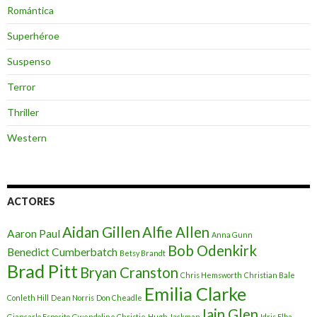
Romántica
Superhéroe
Suspenso
Terror
Thriller
Western
ACTORES
Aidan Gillen
Alfie Allen
Aaron Paul
Anna Gunn
Bob Odenkirk
Benedict Cumberbatch
Betsy Brandt
Brad Pitt
Bryan Cranston
Chris Hemsworth
Christian Bale
Emilia Clarke
Conleth Hill
Dean Norris
Don Cheadle
Iain Glen
Giancarlo Esposito
Gwendoline Christie
Hugh Jackman
Idris Elba