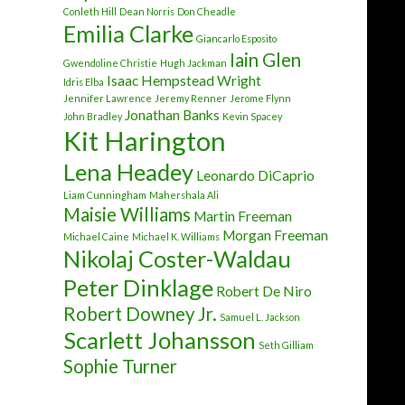
Conleth Hill
Dean Norris
Don Cheadle
Emilia Clarke
Giancarlo Esposito
Iain Glen
Gwendoline Christie
Hugh Jackman
Isaac Hempstead Wright
Idris Elba
Jennifer Lawrence
Jeremy Renner
Jerome Flynn
Jonathan Banks
John Bradley
Kevin Spacey
Kit Harington
Lena Headey
Leonardo DiCaprio
Liam Cunningham
Mahershala Ali
Maisie Williams
Martin Freeman
Morgan Freeman
Michael Caine
Michael K. Williams
Nikolaj Coster-Waldau
Peter Dinklage
Robert De Niro
Robert Downey Jr.
Samuel L. Jackson
Scarlett Johansson
Seth Gilliam
Sophie Turner