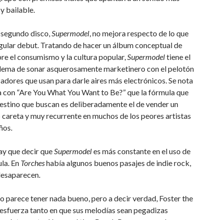
y bailable.
 segundo disco,
Supermodel
, no mejora respecto de lo que
egular debut. Tratando de hacer un álbum conceptual de
bre el consumismo y la cultura popular,
Supermodel
tiene el
lema de sonar asquerosamente marketinero con el pelotón
zadores que usan para darle aires más electrónicos. Se nota
a con “Are You What You Want to Be?” que la fórmula que
destino que buscan es deliberadamente el de vender un
careta y muy recurrente en muchos de los peores artistas
ños.
y que decir que
Supermodel
es más constante en el uso de
la. En
Torches
había algunos buenos pasajes de indie rock,
desaparecen.
o parece tener nada bueno, pero a decir verdad, Foster the
esfuerza tanto en que sus melodías sean pegadizas