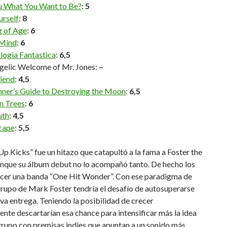
u What You Want to Be?
:
5
urself
:
8
 of Age
:
6
Mind
:
6
logia Fantastica
:
6,5
gelic Welcome of Mr. Jones:
–
riend
:
4,5
nner’s Guide to Destroying the Moon
:
6,5
n Trees
:
6
uth
:
4,5
scape
:
5,5
 Kicks” fue un hitazo que catapultó a la fama a Foster the
unque su álbum debut no lo acompañó tanto. De hecho los
ecer una banda “One Hit Wonder”. Con ese paradigma de
grupo de Mark Foster tendría el desafío de autosuperarse
va entrega. Teniendo la posibilidad de crecer
ente descartarían esa chance para intensificar más la idea
grupo con premisas indies que apuntan a un sonido más