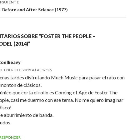
IGUIENTE
– Before and After Science (1977)
TARIOS SOBRE “FOSTER THE PEOPLE –
DEL (2014)”
toelheavy
DE ENERO DE 2015 A LAS 16:26
enas tardes disfrutando Much Music para pasar el rato con
 monton de clásicos.
 único que corta el rollo es Coming of Age de Foster The
ople, casi me duermo con ese tema. No me quiero imaginar
disco!
e aburrimiento de banda.
ludos.
RESPONDER