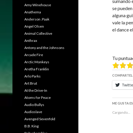
sumando e
Amy Winehouse
se pueden
Anathema
alguna gui
Anderson .Paak
vale la pe
Angel Olsen
el dance 
Animal Collective
Anthrax
Antony and the Johnsons
Arcade Fire
Tu puntua
Arctic Monkeys
Aretha Franklin
COMPARTEL
Arlo Parks
Art Brut
Twitte
At the Drive-In
Atoms for Peace
ME GUSTA E
Audio Bullys
Audioslave
Cargando...
Avenged Sevenfold
B.B. King