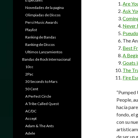
Especiales
Are Yo
Novedades de la pagina
Ask Yo
Olimpiadas de Discos
Coming
Persi Music Awards
Never 
Playlist
Pseudo
Ranking de Bandas
The An
Ranking de Discos
Best F
Ultimos Lanzamientos
A Begi
Bandas de Rock Internacional
Goats i
10cc
The Tr
2Pac
Fire E
30 Seconds to Mars
50 Cent
“Pumped Up
A Perfect Circle
People, a
A Tribe Called Quest
hacía par
AC/DC
fondo, el 
Accept
con su nue
Adam & The Ants
artísticam
Adele
de ser un 