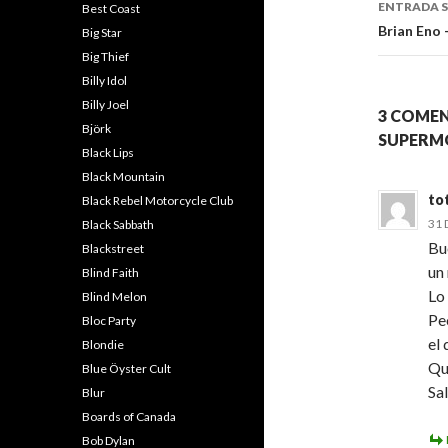
ENTRADA S
Best Coast
Brian Eno 
Big Star
Big Thief
Billy Idol
Billy Joel
3 COMEN
Björk
SUPERMO
Black Lips
Black Mountain
to
Black Rebel Motorcycle Club
31 
Black Sabbath
Bu
Blackstreet
un
Blind Faith
Lo
Blind Melon
Pe
Bloc Party
el 
Blondie
Qu
Blue Öyster Cult
Sa
Blur
Boards of Canada
Bob Dylan