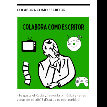
COLABORA COMO ESCRITOR
¿Te gusta el Rock? ¿Te gusta la música y tenes
ganas de escribir? ¡Está es tu oportunidad!