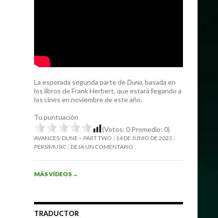
La esperada segunda parte de
Duna
, basada en
los libros de Frank Herbert, que estará llegando a
los cines en noviembre de este año.
Tu puntuación
(Votos:
0
Promedio:
0
)
AVANCES: DUNE – PART TWO
14 DE JUNIO DE 2023
PERSIMUSIC
DEJA UN COMENTARIO
MÁS VÍDEOS
→
TRADUCTOR