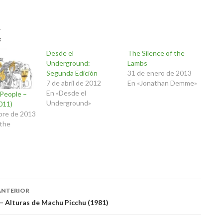
Desde el
The Silence of the
Underground:
Lambs
Segunda Edición
31 de enero de 2013
7 de abril de 2012
En «Jonathan Demme»
En «Desde el
 People –
Underground»
011)
bre de 2013
 the
ación
ANTERIOR
 – Alturas de Machu Picchu (1981)
das