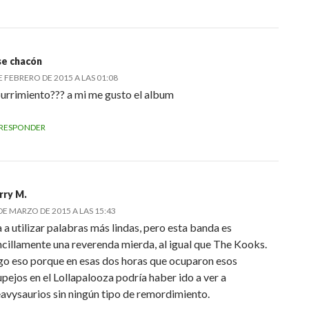
se chacón
E FEBRERO DE 2015 A LAS 01:08
urrimiento??? a mi me gusto el album
RESPONDER
rry M.
DE MARZO DE 2015 A LAS 15:43
 a utilizar palabras más lindas, pero esta banda es
ncillamente una reverenda mierda, al igual que The Kooks.
go eso porque en esas dos horas que ocuparon esos
upejos en el Lollapalooza podría haber ido a ver a
avysaurios sin ningún tipo de remordimiento.