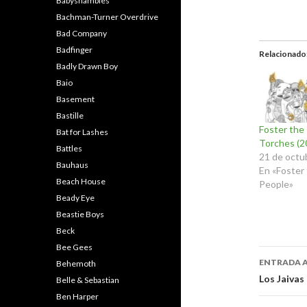
Babyshambles
Bachman-Turner Overdrive
Bad Company
Badfinger
Relacionado
Badly Drawn Boy
Baio
Basement
Bastille
Foster the
Bat for Lashes
Torches (2
Battles
21 de octu
Bauhaus
En «Foster
Beach House
People»
Beady Eye
Beastie Boys
Beck
Bee Gees
Naveg
ENTRADA 
Behemoth
de
Los Jaivas
Belle & Sebastian
Ben Harper
entra