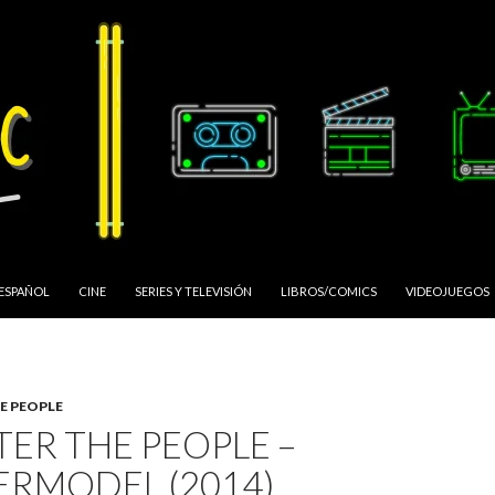
 ESPAÑOL
CINE
SERIES Y TELEVISIÓN
LIBROS/COMICS
VIDEOJUEGOS
E PEOPLE
TER THE PEOPLE –
ERMODEL (2014)