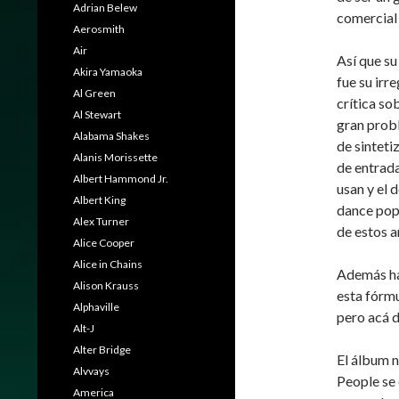
Adrian Belew
comercial 
Aerosmith
Air
Así que su
Akira Yamaoka
fue su irr
Al Green
crítica so
Al Stewart
gran prob
Alabama Shakes
de sinteti
Alanis Morissette
de entrad
Albert Hammond Jr.
usan y el 
Albert King
dance pop 
Alex Turner
de estos a
Alice Cooper
Alice in Chains
Además ha
Alison Krauss
esta fórmu
Alphaville
pero acá 
Alt-J
Alter Bridge
El álbum n
Alvvays
People se 
America