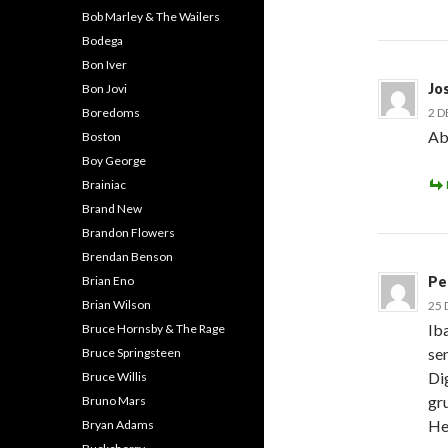
Bob Marley & The Wailers
Bodega
Bon Iver
Jo
Bon Jovi
2 D
Boredoms
Ab
Boston
Boy George
Brainiac
Brand New
Brandon Flowers
Brendan Benson
Pe
Brian Eno
Brian Wilson
25 
Iba
Bruce Hornsby & The Rage
se
Bruce Springsteen
Di
Bruce Willis
gr
Bruno Mars
He
Bryan Adams