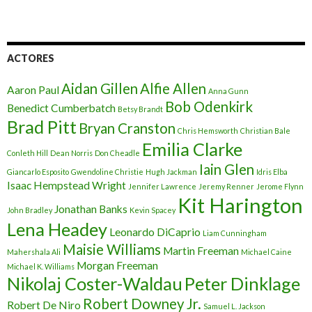
ACTORES
Aidan Gillen
Alfie Allen
Aaron Paul
Anna Gunn
Bob Odenkirk
Benedict Cumberbatch
Betsy Brandt
Brad Pitt
Bryan Cranston
Chris Hemsworth
Christian Bale
Emilia Clarke
Conleth Hill
Dean Norris
Don Cheadle
Iain Glen
Giancarlo Esposito
Gwendoline Christie
Hugh Jackman
Idris Elba
Isaac Hempstead Wright
Jennifer Lawrence
Jeremy Renner
Jerome Flynn
Kit Harington
Jonathan Banks
John Bradley
Kevin Spacey
Lena Headey
Leonardo DiCaprio
Liam Cunningham
Maisie Williams
Martin Freeman
Mahershala Ali
Michael Caine
Morgan Freeman
Michael K. Williams
Nikolaj Coster-Waldau
Peter Dinklage
Robert Downey Jr.
Robert De Niro
Samuel L. Jackson