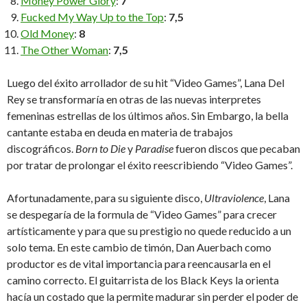
Money Power Glory
:
7
Fucked My Way Up to the Top
:
7,5
Old Money
:
8
The Other Woman
:
7,5
Luego del éxito arrollador de su hit “Video Games”, Lana Del
Rey se transformaría en otras de las nuevas interpretes
femeninas estrellas de los últimos años. Sin Embargo, la bella
cantante estaba en deuda en materia de trabajos
discográficos.
Born to Die
y
Paradise
fueron discos que pecaban
por tratar de prolongar el éxito reescribiendo “Video Games”.
Afortunadamente, para su siguiente disco,
Ultraviolence
, Lana
se despegaría de la formula de “Video Games” para crecer
artísticamente y para que su prestigio no quede reducido a un
solo tema. En este cambio de timón, Dan Auerbach como
productor es de vital importancia para reencausarla en el
camino correcto. El guitarrista de los Black Keys la orienta
hacía un costado que la permite madurar sin perder el poder de