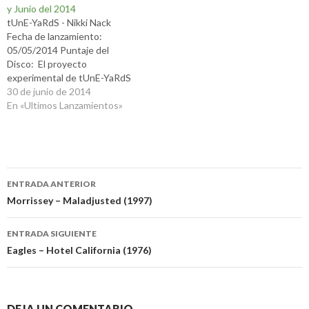
y Junio del 2014
tUnE-YaRdS - Nikki Nack
Fecha de lanzamiento:
05/05/2014 Puntaje del
Disco: El proyecto
experimental de tUnE-YaRdS
viene creciendo mucho en
30 de junio de 2014
estos años. Recientemente
En «Ultimos Lanzamientos»
lanzaron su tercer disco, el
cual recibió críticas
realmente muy positivas. Con
Nikki Nack el dúo conformado
Navegación
por Merrill Garbus y Nate
ENTRADA ANTERIOR
Brenner llevan a un nivel…
de
Morrissey – Maladjusted (1997)
entradas
ENTRADA SIGUIENTE
Eagles – Hotel California (1976)
DEJA UN COMENTARIO