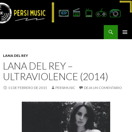
Buscar
Persi Music
SALTAR
MENÚ
AL
PRINCI
CONTENIDO
LANA DEL REY
LANA DEL REY –
ULTRAVIOLENCE (2014)
11 DE FEBRERO DE 2015
PERSIMUSIC
DEJA UN COMENTARIO