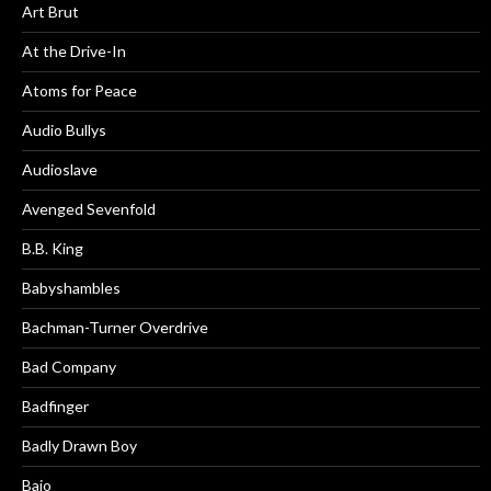
Art Brut
At the Drive-In
Atoms for Peace
Audio Bullys
Audioslave
Avenged Sevenfold
B.B. King
Babyshambles
Bachman-Turner Overdrive
Bad Company
Badfinger
Badly Drawn Boy
Baio