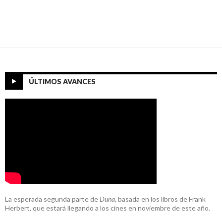
ÚLTIMOS AVANCES
La esperada segunda parte de
Duna
, basada en los libros de Frank
Herbert, que estará llegando a los cines en noviembre de este año.