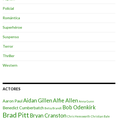
Policial
Romántica
Superhéroe
Suspenso
Terror
Thriller
Western
ACTORES
Aidan Gillen
Alfie Allen
Aaron Paul
Anna Gunn
Bob Odenkirk
Benedict Cumberbatch
Betsy Brandt
Brad Pitt
Bryan Cranston
Chris Hemsworth
Christian Bale