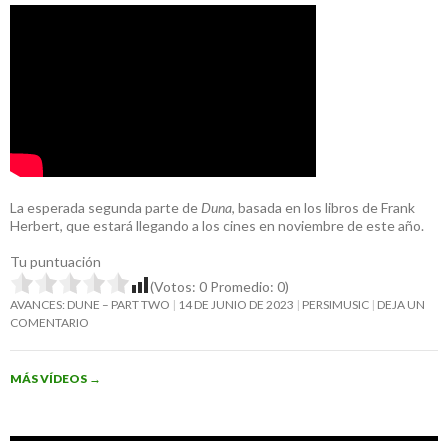
La esperada segunda parte de
Duna
, basada en los libros de Frank
Herbert, que estará llegando a los cines en noviembre de este año.
Tu puntuación
(Votos:
0
Promedio:
0
)
AVANCES: DUNE – PART TWO
14 DE JUNIO DE 2023
PERSIMUSIC
DEJA UN
COMENTARIO
MÁS VÍDEOS
→