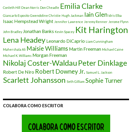
Emilia Clarke
Conleth Hill
Dean Norris
Don Cheadle
Iain Glen
Giancarlo Esposito
Gwendoline Christie
Hugh Jackman
Idris Elba
Isaac Hempstead Wright
Jennifer Lawrence
Jeremy Renner
Jerome Flynn
Kit Harington
Jonathan Banks
John Bradley
Kevin Spacey
Lena Headey
Leonardo DiCaprio
Liam Cunningham
Maisie Williams
Martin Freeman
Mahershala Ali
Michael Caine
Morgan Freeman
Michael K. Williams
Nikolaj Coster-Waldau
Peter Dinklage
Robert Downey Jr.
Robert De Niro
Samuel L. Jackson
Scarlett Johansson
Sophie Turner
Seth Gilliam
COLABORA COMO ESCRITOR