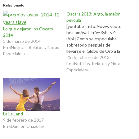
Relacionado
Oscars 2013: Argo, la mejor
película
[youtube=http://www.youtu
Lo que dejaron los Oscars
be.com/watch?v=3yFTyZ-
2014
iAbI] Como se especulaba
3 de marzo de 2014
sobretodo después de
En «Noticias, Relatos y Notas
llevarse el Globo de Oro a la
Especiales»
mejor película, Argo tenía
25 de febrero de 2013
muchas chances de ganar la
En «Noticias, Relatos y Notas
estatuilla a la mejor película y
Especiales»
así fue, logrando superar a
adversarios de calidad. Más
Ganadores: Mejor Actor
Daniel Day-Lewis. Merecido
premio. Lo mejor y más
elogiable…
La La Land
9 de febrero de 2017
En «Damien Chazelle»