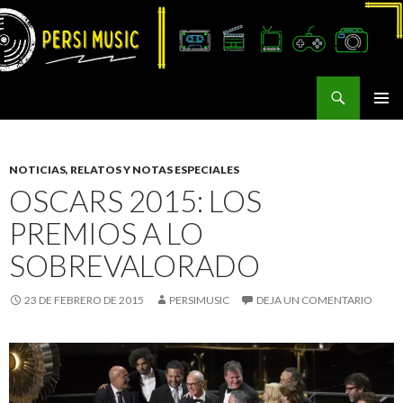
Buscar
Persi Music
SALTAR
MENÚ
AL
PRINCI
CONTENIDO
NOTICIAS, RELATOS Y NOTAS ESPECIALES
OSCARS 2015: LOS
PREMIOS A LO
SOBREVALORADO
23 DE FEBRERO DE 2015
PERSIMUSIC
DEJA UN COMENTARIO