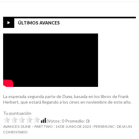
ÚLTIMOS AVANCES
La esperada segunda parte de
Duna
, basada en los libros de Frank
Herbert, que estará llegando a los cines en noviembre de este año.
Tu puntuación
(Votos:
0
Promedio:
0
)
AVANCES: DUNE – PART TWO
14 DE JUNIO DE 2023
PERSIMUSIC
DEJA UN
COMENTARIO