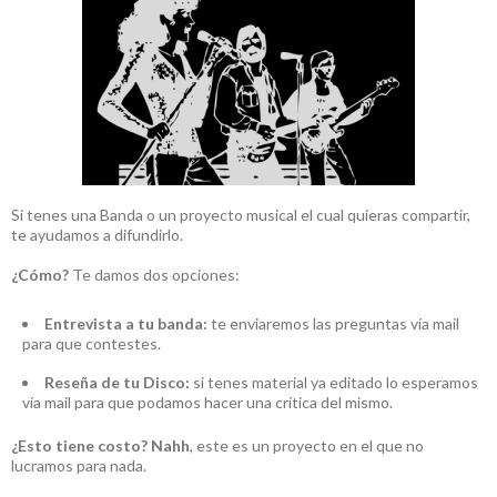
Si tenes una Banda o un proyecto musical el cual quieras compartir,
te ayudamos a difundirlo.
¿Cómo?
Te damos dos opciones:
Entrevista a tu banda:
te enviaremos las preguntas vía mail
para que contestes.
Reseña de tu Disco:
si tenes material ya editado lo esperamos
vía mail para que podamos hacer una crítica del mismo.
¿Esto tiene costo?
Nahh
, este es un proyecto en el que no
lucramos para nada.