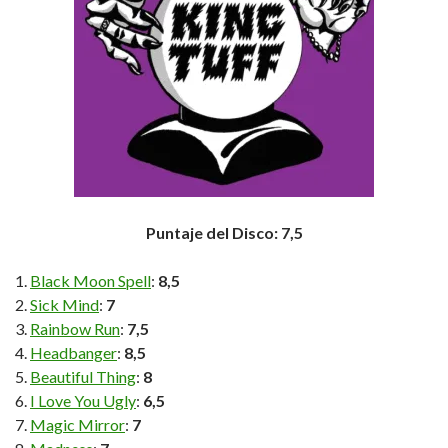
Puntaje del Disco: 7,5
Black Moon Spell
:
8,5
Sick Mind
:
7
Rainbow Run
:
7,5
Headbanger
:
8,5
Beautiful Thing
:
8
I Love You Ugly
:
6,5
Magic Mirror
:
7