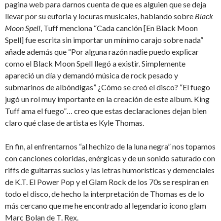
pagina web para darnos cuenta de que es alguien que se deja
llevar por su euforia y locuras musicales, hablando sobre
Black
Moon Spell
, Tuff menciona “Cada canción [En Black Moon
Spell] fue escrita sin importar un mínimo carajo sobre nada”
añade además que “Por alguna razón nadie puedo explicar
como el Black Moon Spell llegó a existir. Simplemente
apareció un día y demandó música de rock pesado y
submarinos de albóndigas” ¿Cómo se creó el disco? “El fuego
jugó un rol muy importante en la creación de este album. King
Tuff ama el fuego”… creo que estas declaraciones dejan bien
claro qué clase de artista es Kyle Thomas.
En fin, al enfrentarnos “al hechizo de la luna negra” nos topamos
con canciones coloridas, enérgicas y de un sonido saturado con
riffs de guitarras sucios y las letras humorísticas y demenciales
de K.T. El Power Pop y el Glam Rock de los 70s se respiran en
todo el disco, de hecho la interpretación de Thomas es de lo
más cercano que me he encontrado al legendario icono glam
Marc Bolan de T. Rex.