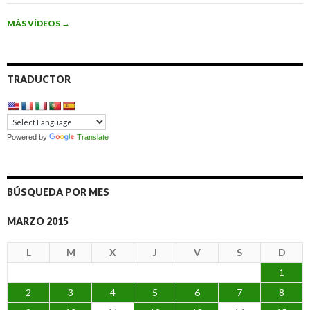
MÁS VÍDEOS
→
TRADUCTOR
Powered by
Translate
BÚSQUEDA POR MES
MARZO 2015
L
M
X
J
V
S
D
1
2
3
4
5
6
7
8