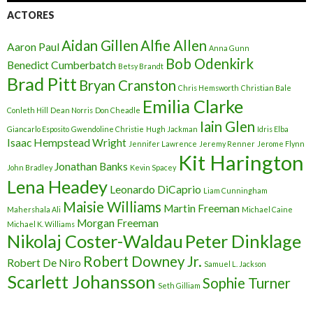
ACTORES
Aidan Gillen
Alfie Allen
Aaron Paul
Anna Gunn
Bob Odenkirk
Benedict Cumberbatch
Betsy Brandt
Brad Pitt
Bryan Cranston
Chris Hemsworth
Christian Bale
Emilia Clarke
Conleth Hill
Dean Norris
Don Cheadle
Iain Glen
Giancarlo Esposito
Gwendoline Christie
Hugh Jackman
Idris Elba
Isaac Hempstead Wright
Jennifer Lawrence
Jeremy Renner
Jerome Flynn
Kit Harington
Jonathan Banks
John Bradley
Kevin Spacey
Lena Headey
Leonardo DiCaprio
Liam Cunningham
Maisie Williams
Martin Freeman
Mahershala Ali
Michael Caine
Morgan Freeman
Michael K. Williams
Nikolaj Coster-Waldau
Peter Dinklage
Robert Downey Jr.
Robert De Niro
Samuel L. Jackson
Scarlett Johansson
Sophie Turner
Seth Gilliam