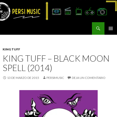
Buscar
Persi Music
SALTAR
MENÚ
AL
PRINCI
CONTENIDO
KING TUFF
KING TUFF – BLACK MOON
SPELL (2014)
13 DE MARZO DE 2015
PERSIMUSIC
DEJA UN COMENTARIO