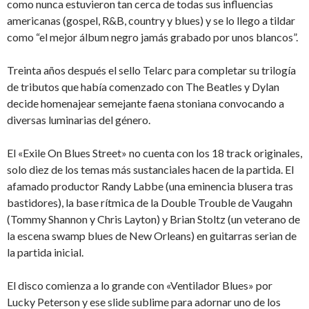
como nunca estuvieron tan cerca de todas sus influencias
americanas (gospel, R&B, country y blues) y se lo llego a tildar
como “el mejor álbum negro jamás grabado por unos blancos”.
Treinta años después el sello Telarc para completar su trilogía
de tributos que había comenzado con The Beatles y Dylan
decide homenajear semejante faena stoniana convocando a
diversas luminarias del género.
El «Exile On Blues Street» no cuenta con los 18 track originales,
solo diez de los temas más sustanciales hacen de la partida. El
afamado productor Randy Labbe (una eminencia blusera tras
bastidores), la base rítmica de la Double Trouble de Vaugahn
(Tommy Shannon y Chris Layton) y Brian Stoltz (un veterano de
la escena swamp blues de New Orleans) en guitarras serian de
la partida inicial.
El disco comienza a lo grande con «Ventilador Blues» por
Lucky Peterson y ese slide sublime para adornar uno de los