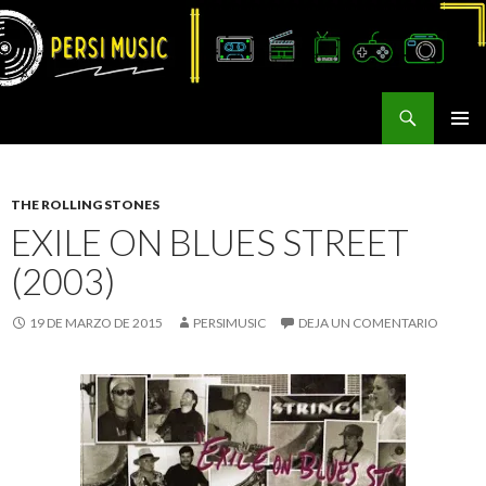
Buscar
Persi Music
SALTAR
MENÚ
AL
PRINCI
CONTENIDO
THE ROLLING STONES
EXILE ON BLUES STREET
(2003)
19 DE MARZO DE 2015
PERSIMUSIC
DEJA UN COMENTARIO