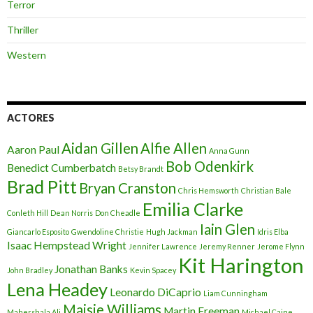
Terror
Thriller
Western
ACTORES
Aidan Gillen
Alfie Allen
Aaron Paul
Anna Gunn
Bob Odenkirk
Benedict Cumberbatch
Betsy Brandt
Brad Pitt
Bryan Cranston
Chris Hemsworth
Christian Bale
Emilia Clarke
Conleth Hill
Dean Norris
Don Cheadle
Iain Glen
Giancarlo Esposito
Gwendoline Christie
Hugh Jackman
Idris Elba
Isaac Hempstead Wright
Jennifer Lawrence
Jeremy Renner
Jerome Flynn
Kit Harington
Jonathan Banks
John Bradley
Kevin Spacey
Lena Headey
Leonardo DiCaprio
Liam Cunningham
Maisie Williams
Martin Freeman
Mahershala Ali
Michael Caine