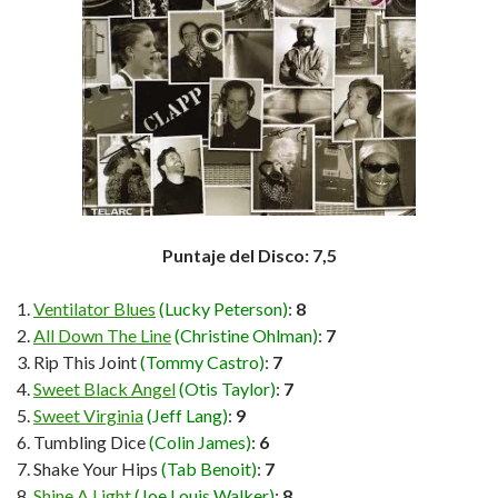
Puntaje del Disco: 7,5
Ventilator Blues
(Lucky Peterson)
:
8
All Down The Line
(Christine Ohlman)
:
7
Rip This Joint
(Tommy Castro)
:
7
Sweet Black Angel
(Otis Taylor)
:
7
Sweet Virginia
(Jeff Lang)
:
9
Tumbling Dice
(Colin James)
:
6
Shake Your Hips
(Tab Benoit)
:
7
Shine A Light
(Joe Louis Walker)
:
8