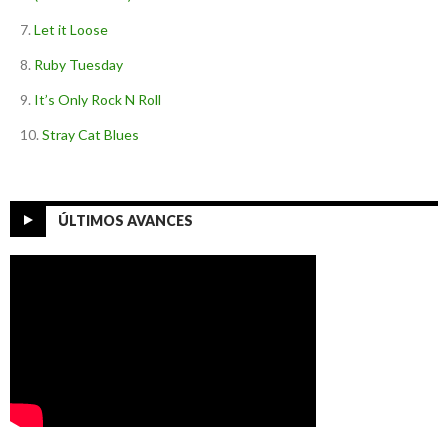
Let it Loose
Ruby Tuesday
It’s Only Rock N Roll
Stray Cat Blues
ÚLTIMOS AVANCES