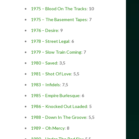
1975 – Blood On The Tracks
:
10
1975 – The Basement Tapes
:
7
1976 – Desire
:
9
1978 – Street Legal
:
6
1979 – Slow Train Coming
:
7
1980 – Saved
:
3,5
1981 – Shot Of Love
:
5,5
1983 – Infidels
:
7,5
1985 – Empire Burlesque
:
6
1986 – Knocked Out Loaded
:
5
1988 – Down In The Groove
:
5,5
1989 – Oh Mercy
:
8
1990 – Under The Red Sky
:
5,5