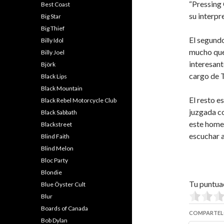
“Pressing 
Best Coast
su interpr
Big Star
Big Thief
El segundo
Billy Idol
mucho que 
Billy Joel
interesant
Björk
cargo de 
Black Lips
Black Mountain
El resto e
Black Rebel Motorcycle Club
juzgada co
Black Sabbath
este homen
Blackstreet
escuchar a
Blind Faith
Blind Melon
Bloc Party
Blondie
Tu puntua
Blue Öyster Cult
Blur
Boards of Canada
COMPARTEL
Bob Dylan