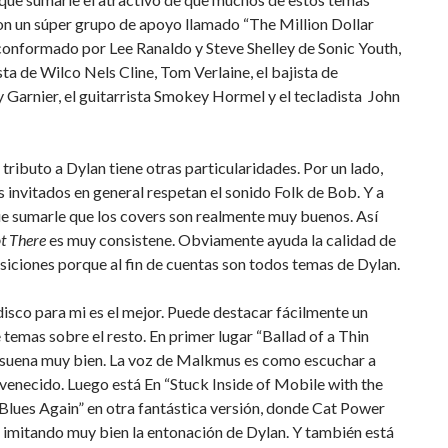
on un súper grupo de apoyo llamado “The Million Dollar
conformado por Lee Ranaldo y Steve Shelley de Sonic Youth,
ista de Wilco Nels Cline, Tom Verlaine, el bajista de
Garnier, el guitarrista Smokey Hormel y el tecladista John
 tributo a Dylan tiene otras particularidades. Por un lado,
as invitados en general respetan el sonido Folk de Bob. Y a
e sumarle que los covers son realmente muy buenos. Así
t There
es muy consistene. Obviamente ayuda la calidad de
iciones porque al fin de cuentas son todos temas de Dylan.
disco para mi es el mejor. Puede destacar fácilmente un
temas sobre el resto. En primer lugar “Ballad of a Thin
 suena muy bien. La voz de Malkmus es como escuchar a
venecido. Luego está En “Stuck Inside of Mobile with the
lues Again” en otra fantástica versión, donde Cat Power
 imitando muy bien la entonación de Dylan. Y también está