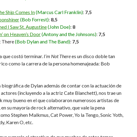
he Ship Comes In
(Marcus Carl Franklin)
:
7,5
onshiner
(Bob Forrest)
:
8,5
ed I Saw St. Augustine
(John Doe)
:
8
n’ on Heaven’s Door
(Antony and the Johnsons)
:
7,5
t There
(Bob Dylan and The Band)
:
7,5
a que costó terminar.
I’m Not There
es un disco doble tan
 rico como la carrera de la persona homenajeada: Bob
a biográfica de Dylan además de contar con la actuación de
 actores (incluyendo a la actriz Cate Blanchett), nos trae un
k muy bueno en el que colaboraron numerosos artistas de
en su mayoría de rock alternativo, que vale la pena
como Stephen Malkmus, Cat Power, Yo la Tengo, Sonic Yoth,
y, Karen O, etc.
que sumarle el atractivo de que muchos de estos temas