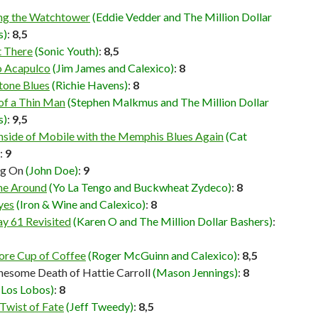
ong the Watchtower
(Eddie Vedder and The Million Dollar
s)
:
8,5
t There
(Sonic Youth)
:
8,5
o Acapulco
(Jim James and Calexico)
:
8
one Blues
(Richie Havens)
:
8
of a Thin Man
(Stephen Malkmus and The Million Dollar
s)
:
9,5
Inside of Mobile with the Memphis Blues Again
(Cat
:
9
ng On
(John Doe)
:
9
me Around
(Yo La Tengo and Buckwheat Zydeco)
:
8
yes
(Iron & Wine and Calexico)
:
8
y 61 Revisited
(Karen O and The Million Dollar Bashers)
:
re Cup of Coffee
(Roger McGuinn and Calexico)
:
8,5
nesome Death of Hattie Carroll
(Mason Jennings)
:
8
(Los Lobos)
:
8
Twist of Fate
(Jeff Tweedy)
:
8,5