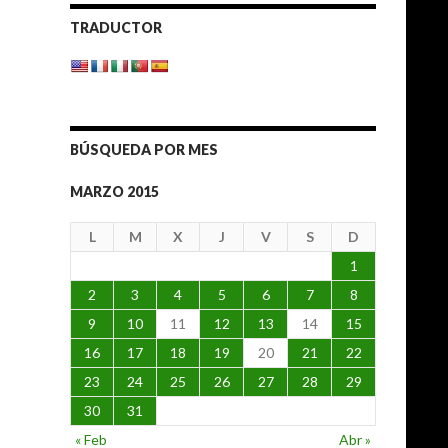
TRADUCTOR
BÚSQUEDA POR MES
MARZO 2015
L
M
X
J
V
S
D
1
2
3
4
5
6
7
8
9
10
11
12
13
14
15
16
17
18
19
20
21
22
23
24
25
26
27
28
29
30
31
« Feb
Abr »