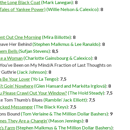
 the Long Black Coat
(Mark Lanegan)
:
8
Tales of Yankee Power)
(Willie Nelson & Calexico)
:
8
ent Out One Morning
(Mira Billotte)
:
8
Leave Her Behind
(Stephen Malkmus & Lee Ranaldo)
:
8
hem Bells
(Sufjan Stevens)
:
8,5
ike a Woman
(Charlotte Gainsbourg & Calexico)
:
8
ou’ve Been on My Mind/A Fraction of Last Thoughts on
 Guthrie
(Jack Johnson)
:
8
a Be Your Lover
(Yo La Tengo)
:
7,5
n’t Goin’ Nowhere
(Glen Hansard and Markéta Irglová)
:
8
u Please Crawl Out Your Window?
(The Hold Steady)
:
7,5
ike Tom Thumb’s Blues
(Ramblin’ Jack Elliott)
:
7,5
cked Messenger
(The Black Keys)
:
7,5
rons Bound
(Tom Verlaine & The Million Dollar Bashers)
:
9
mes They Are a-Changin’
(Mason Jennings)
:
8
’s Farm
(Stephen Malkmus & The Million Dollar Bashers)
: