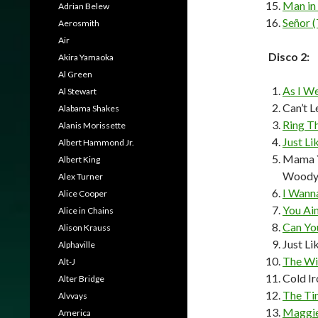
Man in
Adrian Belew
Señor (
Aerosmith
Air
Disco 2:
Akira Yamaoka
Al Green
As I W
Al Stewart
Can’t 
Alabama Shakes
Ring T
Alanis Morissette
Just L
Albert Hammond Jr.
Mama Y
Albert King
Woody
Alex Turner
I Wann
Alice Cooper
You Ai
Alice in Chains
Can Yo
Alison Krauss
Just L
Alphaville
The Wi
Alt-J
Cold I
Alter Bridge
The Ti
Alvvays
Maggie
America