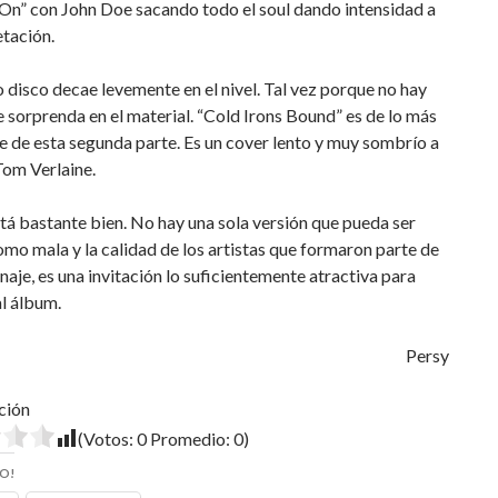
On” con John Doe sacando todo el soul dando intensidad a
etación.
 disco decae levemente en el nivel. Tal vez porque no hay
sorprenda en el material. “Cold Irons Bound” es de lo más
e de esta segunda parte. Es un cover lento y muy sombrío a
Tom Verlaine.
stá bastante bien. No hay una sola versión que pueda ser
mo mala y la calidad de los artistas que formaron parte de
aje, es una invitación lo suficientemente atractiva para
l álbum.
Persy
ción
(Votos:
0
Promedio:
0
)
O!