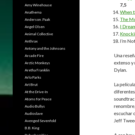
7,5
Amy Winehouse
When t
Anathema
The Mo
Anderson .Paak
I Dream
Angel Olsen
Knocki
Animal Collective
I’m No
Anthrax
Antony and the Johnsons
Una reseñ
Arcade Fire
extenso y
Arctic Monkeys
Dylan.
Aretha Franklin
Arlo Parks
La películ
Art Brut
diferentes
At the Drive-In
soundtrac
Atoms for Peace
renombre, 
Audio Bullys
escuchar 
Audioslave
Jeff Tweed
Avenged Sevenfold
B.B. King
A eso hay 