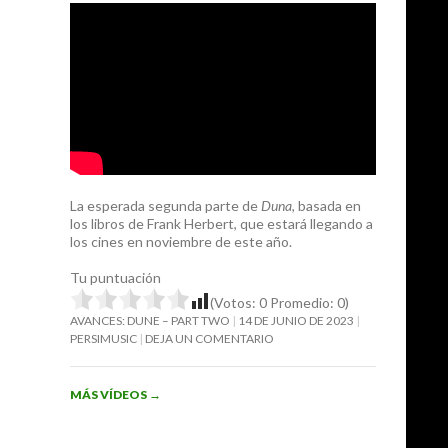
La esperada segunda parte de
Duna
, basada en
los libros de Frank Herbert, que estará llegando a
los cines en noviembre de este año.
Tu puntuación
(Votos:
0
Promedio:
0
)
AVANCES: DUNE – PART TWO
14 DE JUNIO DE 2023
PERSIMUSIC
DEJA UN COMENTARIO
MÁS VÍDEOS
→