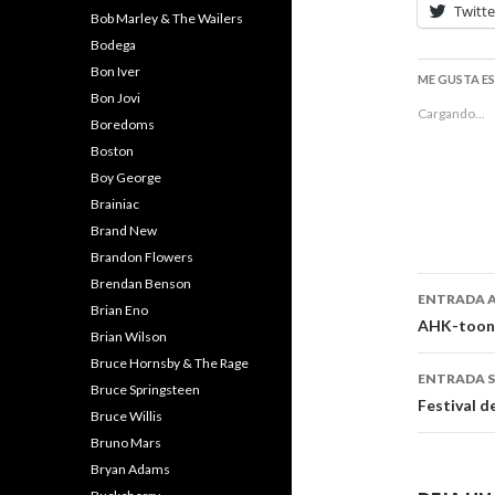
Twitte
Bob Marley & The Wailers
Bodega
Bon Iver
ME GUSTA E
Bon Jovi
Cargando...
Boredoms
Boston
Boy George
Brainiac
Brand New
Brandon Flowers
Naveg
Brendan Benson
ENTRADA 
Brian Eno
de
AHK-toong
Brian Wilson
entra
Bruce Hornsby & The Rage
ENTRADA S
Bruce Springsteen
Festival d
Bruce Willis
Bruno Mars
Bryan Adams