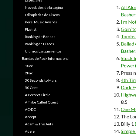
Especiales
All Al
Novedades de la pagina
Basher
Olimpiadas de Discos
I’m No
Persi Music Awards
Goin’ t
Playlist
Tombst
Ranking de Bandas
Ballad 
Ranking de Discos
Basher
Ultimos Lanzamientos
Stuck 
Bandas de Rock Internacional
Power)
10cc
Pressi
2Pac
4th Ti
30 Seconds to Mars
Dark E
50 Cent
Highwa
A Perfect Circle
8,5
A Tribe Called Quest
One Mo
AC/DC
The Lo
Accept
Billy 1
Adam & The Ants
Simple 
Adele