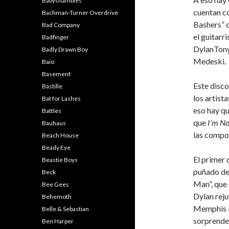
Babyshambles
cuentan c
Bachman-Turner Overdrive
Bashers” 
Bad Company
el guitarr
Badfinger
DylanTony 
Badly Drawn Boy
Medeski.
Baio
Basement
Este disco
Bastille
los artist
Bat for Lashes
eso hay qu
Battles
que
I’m No
Bauhaus
las compos
Beach House
Beady Eye
El primer 
Beastie Boys
puñado de 
Beck
Man”, que
Bee Gees
Dylan reju
Behemoth
Memphis B
Belle & Sebastian
sorprende
Ben Harper