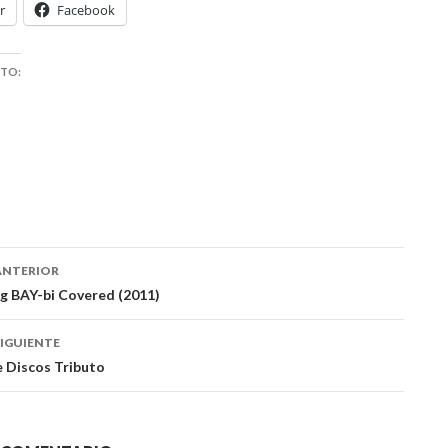
r
Facebook
STO:
ación
ANTERIOR
 BAY-bi Covered (2011)
das
IGUIENTE
e Discos Tributo