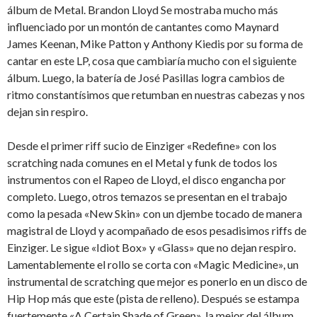
álbum de Metal. Brandon Lloyd Se mostraba mucho más
influenciado por un montón de cantantes como Maynard
James Keenan, Mike Patton y Anthony Kiedis por su forma de
cantar en este LP, cosa que cambiaría mucho con el siguiente
álbum. Luego, la batería de José Pasillas logra cambios de
ritmo constantísimos que retumban en nuestras cabezas y nos
dejan sin respiro.
Desde el primer riff sucio de Einziger «Redefine» con los
scratching nada comunes en el Metal y funk de todos los
instrumentos con el Rapeo de Lloyd, el disco engancha por
completo. Luego, otros temazos se presentan en el trabajo
como la pesada «New Skin» con un djembe tocado de manera
magistral de Lloyd y acompañado de esos pesadisimos riffs de
Einziger. Le sigue «Idiot Box» y «Glass» que no dejan respiro.
Lamentablemente el rollo se corta con «Magic Medicine», un
instrumental de scratching que mejor es ponerlo en un disco de
Hip Hop más que este (pista de relleno). Después se estampa
fuertemente «A Certain Shade of Green», la mejor del álbum.