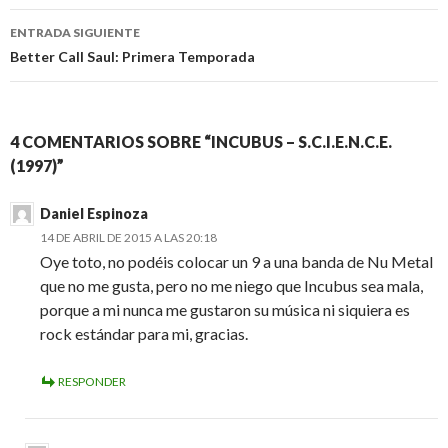
entradas
ENTRADA SIGUIENTE
Better Call Saul: Primera Temporada
4 COMENTARIOS SOBRE “INCUBUS – S.C.I.E.N.C.E.
(1997)”
Daniel Espinoza
14 DE ABRIL DE 2015 A LAS 20:18
Oye toto, no podéis colocar un 9 a una banda de Nu Metal
que no me gusta, pero no me niego que Incubus sea mala,
porque a mi nunca me gustaron su música ni siquiera es
rock estándar para mi, gracias.
RESPONDER