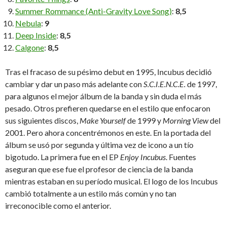
Summer Rommance (Anti-Gravity Love Song)
:
8,5
Nebula
:
9
Deep Inside
:
8,5
Calgone
:
8,5
Tras el fracaso de su pésimo debut en 1995, Incubus decidió
cambiar y dar un paso más adelante con
S.C.I.E.N.C.E.
de 1997,
para algunos el mejor álbum de la banda y sin duda el más
pesado. Otros prefieren quedarse en el estilo que enfocaron
sus siguientes discos,
Make Yourself
de 1999 y
Morning View
del
2001. Pero ahora concentrémonos en este. En la portada del
álbum se usó por segunda y última vez de icono a un tío
bigotudo. La primera fue en el EP
Enjoy Incubus
. Fuentes
aseguran que ese fue el profesor de ciencia de la banda
mientras estaban en su período musical. El logo de los Incubus
cambió totalmente a un estilo más común y no tan
irreconocible como el anterior.