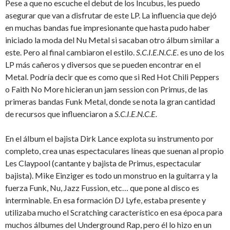
Pese a que no escuche el debut de los Incubus, les puedo
asegurar que van a disfrutar de este LP. La influencia que dejó
en muchas bandas fue impresionante que hasta pudo haber
iniciado la moda del Nu Metal si sacaban otro álbum similar a
este. Pero al final cambiaron el estilo.
S.C.I.E.N.C.E.
es uno de los
LP más cañeros y diversos que se pueden encontrar en el
Metal. Podría decir que es como que si Red Hot Chili Peppers
o Faith No More hicieran un jam session con Primus, de las
primeras bandas Funk Metal, donde se nota la gran cantidad
de recursos que influenciaron a
S.C.I.E.N.C.E.
En el álbum el bajista Dirk Lance explota su instrumento por
completo, crea unas espectaculares líneas que suenan al propio
Les Claypool (cantante y bajista de Primus, espectacular
bajista). Mike Einziger es todo un monstruo en la guitarra y la
fuerza Funk, Nu, Jazz Fussion, etc… que pone al disco es
interminable. En esa formación DJ Lyfe, estaba presente y
utilizaba mucho el Scratching característico en esa época para
muchos álbumes del Underground Rap, pero él lo hizo en un