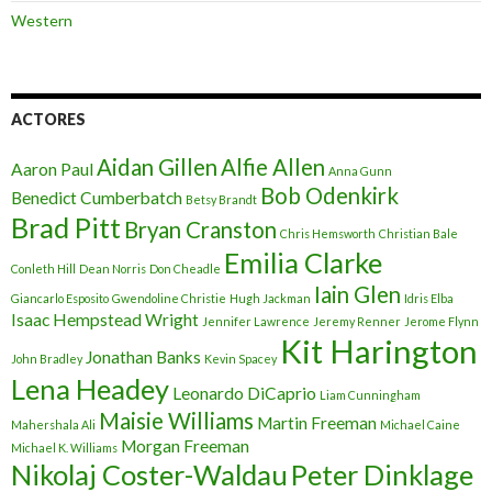
Western
ACTORES
Aidan Gillen
Alfie Allen
Aaron Paul
Anna Gunn
Bob Odenkirk
Benedict Cumberbatch
Betsy Brandt
Brad Pitt
Bryan Cranston
Chris Hemsworth
Christian Bale
Emilia Clarke
Conleth Hill
Dean Norris
Don Cheadle
Iain Glen
Giancarlo Esposito
Gwendoline Christie
Hugh Jackman
Idris Elba
Isaac Hempstead Wright
Jennifer Lawrence
Jeremy Renner
Jerome Flynn
Kit Harington
Jonathan Banks
John Bradley
Kevin Spacey
Lena Headey
Leonardo DiCaprio
Liam Cunningham
Maisie Williams
Martin Freeman
Mahershala Ali
Michael Caine
Morgan Freeman
Michael K. Williams
Nikolaj Coster-Waldau
Peter Dinklage