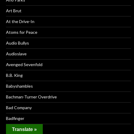
Art Brut
At the Drive-In
Atoms for Peace
Audio Bullys
Audioslave
Avenged Sevenfold
B.B. King
Babyshambles
Bachman-Turner Overdrive
Bad Company
Badfinger
Badly Drawn Boy
Translate »