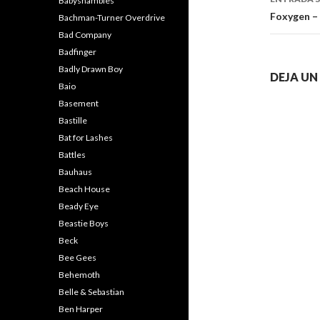
Babyshambles
Foxygen –
Bachman-Turner Overdrive
Bad Company
Badfinger
Badly Drawn Boy
DEJA U
Baio
Basement
Bastille
Bat for Lashes
Battles
Bauhaus
Beach House
Beady Eye
Beastie Boys
Beck
Bee Gees
Behemoth
Belle & Sebastian
Ben Harper