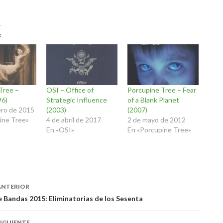
Tree –
OSI – Office of
Porcupine Tree – Fear
96)
Strategic Influence
of a Blank Planet
ero de 2015
(2003)
(2007)
ine Tree»
4 de abril de 2017
2 de mayo de 2012
En «OSI»
En «Porcupine Tree»
ación
ANTERIOR
 Bandas 2015: Eliminatorias de los Sesenta
das
IGUIENTE