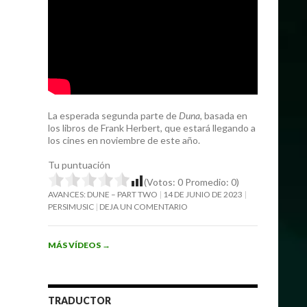
La esperada segunda parte de
Duna
, basada en
los libros de Frank Herbert, que estará llegando a
los cines en noviembre de este año.
Tu puntuación
(Votos:
0
Promedio:
0
)
AVANCES: DUNE – PART TWO
14 DE JUNIO DE 2023
PERSIMUSIC
DEJA UN COMENTARIO
MÁS VÍDEOS
→
TRADUCTOR