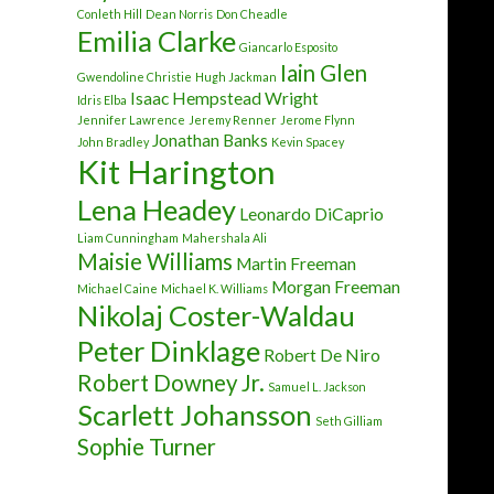
Conleth Hill
Dean Norris
Don Cheadle
Emilia Clarke
Giancarlo Esposito
Iain Glen
Gwendoline Christie
Hugh Jackman
Isaac Hempstead Wright
Idris Elba
Jennifer Lawrence
Jeremy Renner
Jerome Flynn
Jonathan Banks
John Bradley
Kevin Spacey
Kit Harington
Lena Headey
Leonardo DiCaprio
Liam Cunningham
Mahershala Ali
Maisie Williams
Martin Freeman
Morgan Freeman
Michael Caine
Michael K. Williams
Nikolaj Coster-Waldau
Peter Dinklage
Robert De Niro
Robert Downey Jr.
Samuel L. Jackson
Scarlett Johansson
Seth Gilliam
Sophie Turner