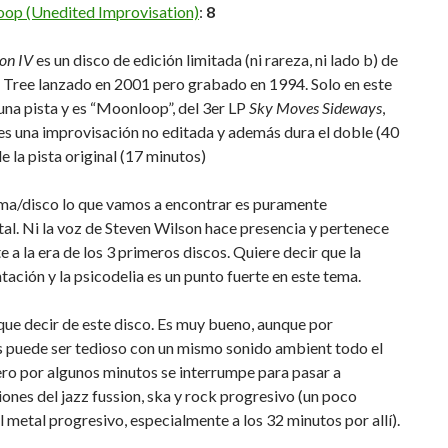
op (Unedited Improvisation)
:
8
on IV
es un disco de edición limitada (ni rareza, ni lado b) de
 Tree lanzado en 2001 pero grabado en 1994. Solo en este
una pista y es “Moonloop”, del 3er LP
Sky Moves Sideways
,
es una improvisación no editada y además dura el doble (40
e la pista original (17 minutos)
ema/disco lo que vamos a encontrar es puramente
al. Ni la voz de Steven Wilson hace presencia y pertenece
 a la era de los 3 primeros discos. Quiere decir que la
ación y la psicodelia es un punto fuerte en este tema.
ue decir de este disco. Es muy bueno, aunque por
puede ser tedioso con un mismo sonido ambient todo el
ro por algunos minutos se interrumpe para pasar a
nes del jazz fussion, ska y rock progresivo (un poco
l metal progresivo, especialmente a los 32 minutos por allí).