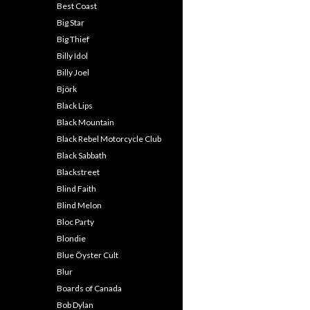
Best Coast
Big Star
Big Thief
Billy Idol
Billy Joel
Björk
Black Lips
Black Mountain
Black Rebel Motorcycle Club
Black Sabbath
Blackstreet
Blind Faith
Blind Melon
Bloc Party
Blondie
Blue Öyster Cult
Blur
Boards of Canada
Bob Dylan