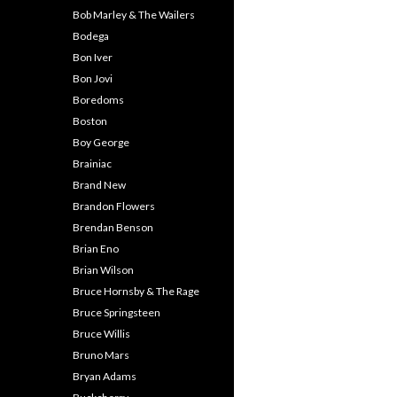
Bob Marley & The Wailers
Bodega
Bon Iver
Bon Jovi
Boredoms
Boston
Boy George
Brainiac
Brand New
Brandon Flowers
Brendan Benson
Brian Eno
Brian Wilson
Bruce Hornsby & The Rage
Bruce Springsteen
Bruce Willis
Bruno Mars
Bryan Adams