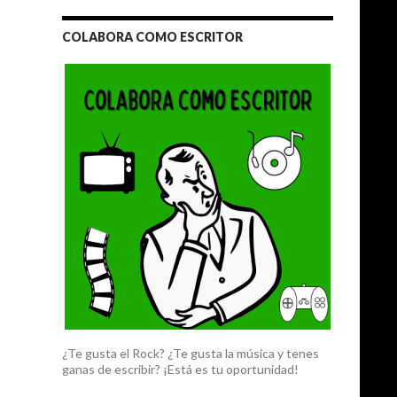
COLABORA COMO ESCRITOR
¿Te gusta el Rock? ¿Te gusta la música y tenes
ganas de escribir? ¡Está es tu oportunidad!