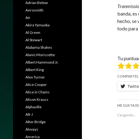
Adrian Belew
Tranmissio
Aerosmith
banda, es 
Air
hecho, se
Akira Yamaoka
todo para 
Al Green
Al Stewart
Alabama Shakes
Alanis Morissette
Tu puntua
Albert Hammond Jr.
Albert King
COMPARTEL
Alex Turner
Alice Cooper
Twitte
Alice in Chains
Alison Krauss
ME GUSTA E
Alphaville
Alt-J
Cargando...
Alter Bridge
Alvvays
America