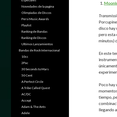
Especiales
Moonlo
Novedades de la pagina
Olimpiadas de Discos
Transmissi
Persi Music Awards
Porcupine
Playlist
disco hay 
Ranking de Bandas
pero esta 
Ranking de Discos
minutos) d
Ultimos Lanzamientos
Bandas de Rock Internacional
En este t
10cc
instrument
2Pac
únicamente
30 Seconds to Mars
experiment
50 Cent
A Perfect Circle
Poco hay q
A Tribe Called Quest
momentos 
AC/DC
tiempo, pe
Accept
combinacio
Adam & The Ants
llegando a
Adele