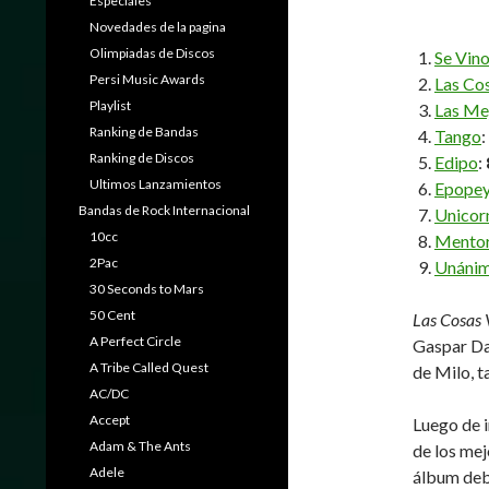
Especiales
Novedades de la pagina
Olimpiadas de Discos
Se Vino
Persi Music Awards
Las Co
Playlist
Las Me
Ranking de Bandas
Tango
:
Ranking de Discos
Edipo
:
Ultimos Lanzamientos
Epope
Bandas de Rock Internacional
Unicor
10cc
Mento
2Pac
Unáni
30 Seconds to Mars
50 Cent
Las Cosas 
A Perfect Circle
Gaspar Da
A Tribe Called Quest
de Milo, t
AC/DC
Accept
Luego de i
Adam & The Ants
de los mej
Adele
álbum deb