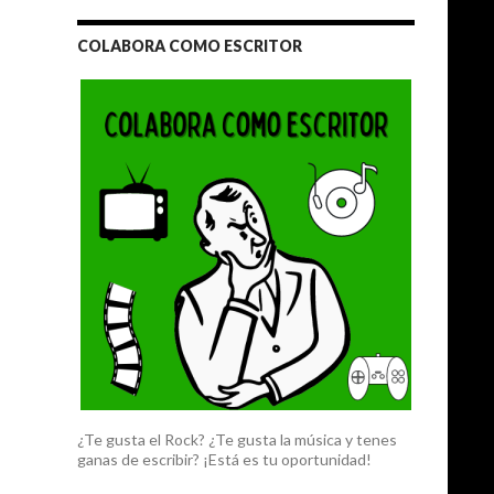
COLABORA COMO ESCRITOR
¿Te gusta el Rock? ¿Te gusta la música y tenes
ganas de escribir? ¡Está es tu oportunidad!