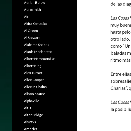
Adrian Belew
de las dia
Aerosmith
Air
Las Cosas 
Akira Yamaoka
muy buenas
Al Green
hasta psic
Al Stewart
otro lado,
Alabama Shakes
como “Uni
Alanis Morissette
baladas má
Albert Hammond Jr.
ritmo más 
Albert King
Alex Turner
Entre ella
Alice Cooper
sobresali
Alice in Chains
Charlas”, 
Alison Krauss
Alphaville
Las Cosas 
Alt-J
la posibil
Alter Bridge
Alvvays
America