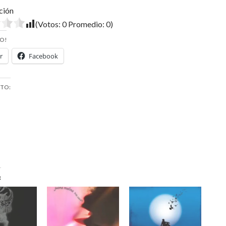
ción
(Votos:
0
Promedio:
0
)
O!
r
Facebook
STO: