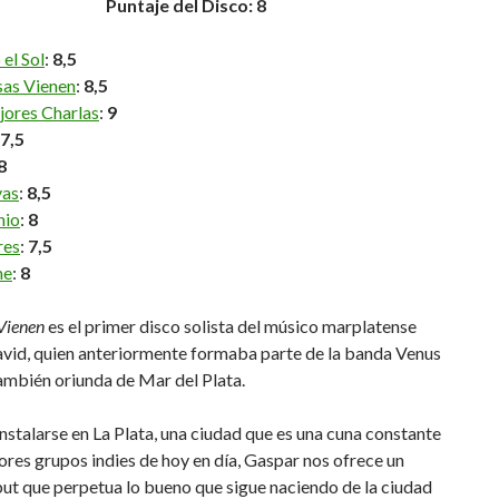
Puntaje del Disco: 8
 el Sol
:
8,5
sas Vienen
:
8,5
jores Charlas
:
9
7,5
8
yas
:
8,5
nio
:
8
res
:
7,5
me
:
8
Vienen
es el primer disco solista del músico marplatense
vid, quien anteriormente formaba parte de la banda Venus
ambién oriunda de Mar del Plata.
nstalarse en La Plata, una ciudad que es una cuna constante
ores grupos indies de hoy en día, Gaspar nos ofrece un
ut que perpetua lo bueno que sigue naciendo de la ciudad