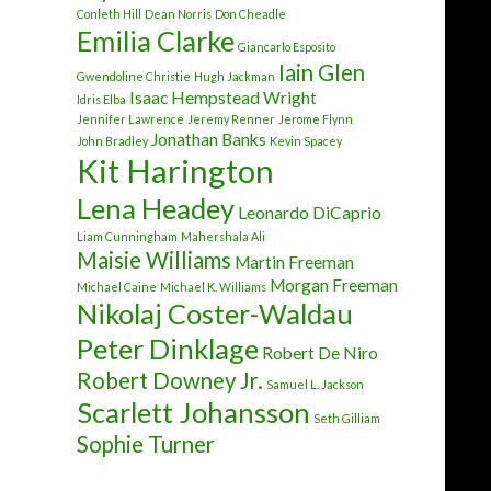
Conleth Hill
Dean Norris
Don Cheadle
Emilia Clarke
Giancarlo Esposito
Iain Glen
Gwendoline Christie
Hugh Jackman
Isaac Hempstead Wright
Idris Elba
Jennifer Lawrence
Jeremy Renner
Jerome Flynn
Jonathan Banks
John Bradley
Kevin Spacey
Kit Harington
Lena Headey
Leonardo DiCaprio
Liam Cunningham
Mahershala Ali
Maisie Williams
Martin Freeman
Morgan Freeman
Michael Caine
Michael K. Williams
Nikolaj Coster-Waldau
Peter Dinklage
Robert De Niro
Robert Downey Jr.
Samuel L. Jackson
Scarlett Johansson
Seth Gilliam
Sophie Turner