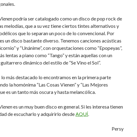
gonales.
Vienen
podría ser catalogado como un disco de pop rock de
 melodías, que a su vez tiene ciertos tintes alternativos y
odélicos que lo separan un poco de lo convencional. Por
 es un disco bastante diverso. Tenemos canciones acústicas
cornio” y “Unánime”, con orquestaciones como “Epopeyas”,
s lentas a piano como “Tango” y están aquellas con un
guitarrero dinámico del estilo de “Se Vino el Sol”.
s lo más destacado lo encontramos en la primera parte
endo la homónima “Las Cosas Vienen” y “Las Mejores
que es un tanto más oscura y hasta melancólica.
Vienen
es un muy buen disco en general. Si les interesa tienen
idad de escucharlo y adquirirlo desde
AQUÍ
.
Persy