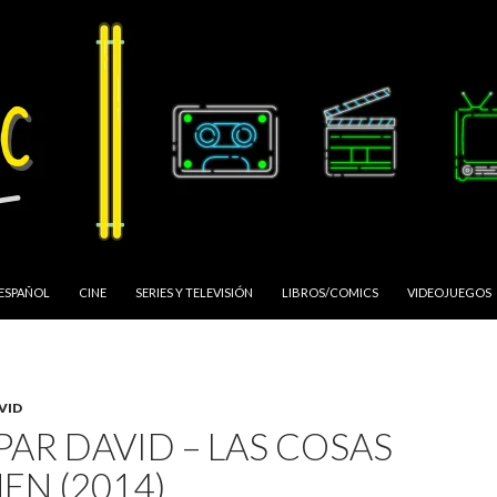
 ESPAÑOL
CINE
SERIES Y TELEVISIÓN
LIBROS/COMICS
VIDEOJUEGOS
VID
PAR DAVID – LAS COSAS
EN (2014)