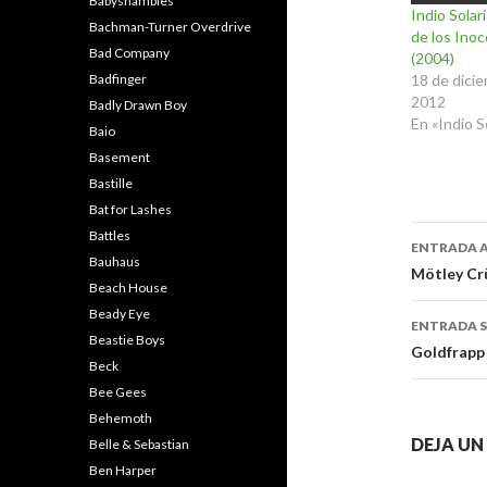
Babyshambles
Indio Solar
Bachman-Turner Overdrive
de los Ino
Bad Company
(2004)
18 de dici
Badfinger
2012
Badly Drawn Boy
En «Indio S
Baio
Basement
Bastille
Bat for Lashes
Naveg
Battles
ENTRADA 
Bauhaus
de
Mötley Crü
Beach House
entra
Beady Eye
ENTRADA S
Beastie Boys
Goldfrapp 
Beck
Bee Gees
Behemoth
DEJA U
Belle & Sebastian
Ben Harper