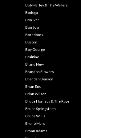
Bob Marley & The Wailers
Bodega
Bon Iver
Bon Jovi
Boredoms
Boston
Boy George
Brainiac
Brand New
Brandon Flowers
Brendan Benson
Brian Eno
Brian Wilson
Bruce Hornsby & The Rage
Bruce Springsteen
Bruce Willis
Bruno Mars
Bryan Adams