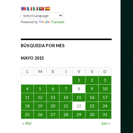
Powered by
Translate
BÚSQUEDA POR MES
MAYO 2015
L
M
X
J
V
S
D
1
2
3
4
5
6
7
8
9
10
11
12
13
14
15
16
17
18
19
20
21
22
23
24
25
26
27
28
29
30
31
« Abr
Jun »