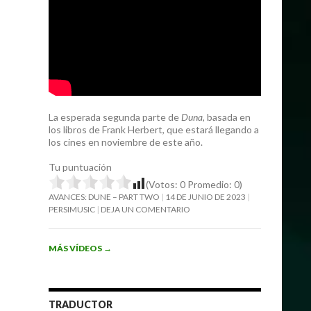
La esperada segunda parte de
Duna
, basada en
los libros de Frank Herbert, que estará llegando a
los cines en noviembre de este año.
Tu puntuación
(Votos:
0
Promedio:
0
)
AVANCES: DUNE – PART TWO
14 DE JUNIO DE 2023
PERSIMUSIC
DEJA UN COMENTARIO
MÁS VÍDEOS
→
TRADUCTOR