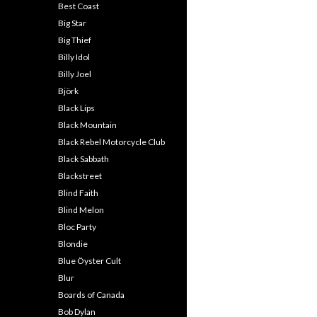
Best Coast
Big Star
Big Thief
Billy Idol
Billy Joel
Björk
Black Lips
Black Mountain
Black Rebel Motorcycle Club
Black Sabbath
Blackstreet
Blind Faith
Blind Melon
Bloc Party
Blondie
Blue Öyster Cult
Blur
Boards of Canada
Bob Dylan