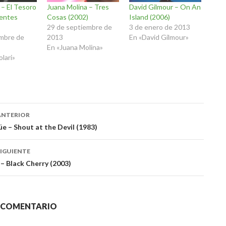
i – El Tesoro
Juana Molina – Tres
David Gilmour – On An
centes
Cosas (2002)
Island (2006)
29 de septiembre de
3 de enero de 2013
embre de
2013
En «David Gilmour»
En «Juana Molina»
olari»
ación
ANTERIOR
e – Shout at the Devil (1983)
das
IGUIENTE
– Black Cherry (2003)
N COMENTARIO