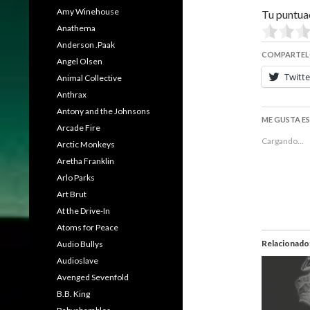
Amy Winehouse
Tu puntua
Anathema
Anderson .Paak
COMPARTEL
Angel Olsen
Twitte
Animal Collective
Anthrax
Antony and the Johnsons
ME GUSTA E
Arcade Fire
Cargando...
Arctic Monkeys
Aretha Franklin
Arlo Parks
Art Brut
At the Drive-In
Atoms for Peace
Relacionado
Audio Bullys
Audioslave
Avenged Sevenfold
B.B. King