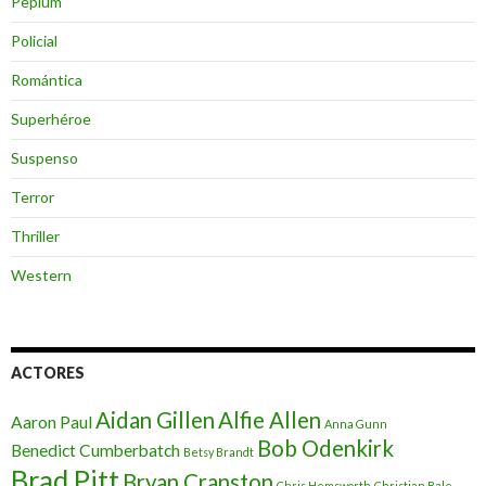
Peplum
Policial
Romántica
Superhéroe
Suspenso
Terror
Thriller
Western
ACTORES
Aidan Gillen
Alfie Allen
Aaron Paul
Anna Gunn
Bob Odenkirk
Benedict Cumberbatch
Betsy Brandt
Brad Pitt
Bryan Cranston
Chris Hemsworth
Christian Bale