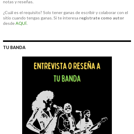
notas y reseñas.
¿Cuál es el requisito? Solo tener ganas de escribir y colaborar con el
sitio cuando tengas ganas. Si te interesa
registrate como autor
desde
AQUÍ
.
TU BANDA