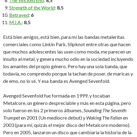
The Wicked End
:
8,5
Strength of the World
:
8,5
Betrayed
:
6
M.I.A.
:
8,5
Está bien amigos, está bien, para mí las bandas metaleritas
comerciales como Linkin Park, Slipknot entre otras que hacen
que muchos adolescentes las usen como moda, me parecen un
insulto al metal, y genera mucho odio en la sociedad incluyendo
los amantes del propio género. Pero hay una sola banda, que
todavía, no comprendo porque la tachan de poser, de maricas y
de emo, no lo sé. Y esa banda es Avenged Sevenfold.
Avenged Sevenfold fue formada en 1999, y tocaban
Metalcore, un género despreciable y más en esta página, pero
solo fueron en los 2 primeros álbumes,
Sounding The Seventh
Trumpet
en 2001 (Un mediocre debut) y
Waking The Fallen
en
2003 (para mí, quizás el mejor disco del Metalcore moderno).
Pero en 2005, lanzaron un disco que cambiaría la historia de la