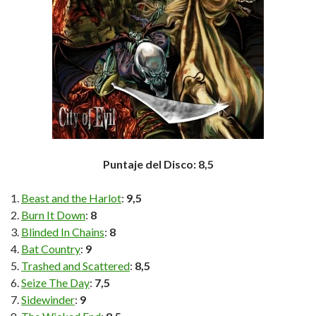
Puntaje del Disco: 8,5
Beast and the Harlot
:
9,5
Burn It Down
:
8
Blinded In Chains
:
8
Bat Country
:
9
Trashed and Scattered
:
8,5
Seize The Day
:
7,5
Sidewinder
:
9