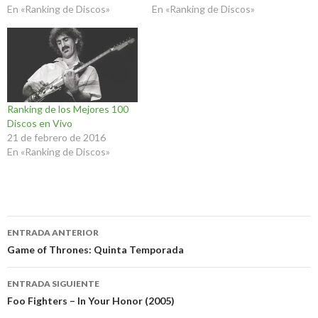
En «Ranking de Discos»
En «Ranking de Discos»
Ranking de los Mejores 100
Discos en Vivo
21 de febrero de 2016
En «Ranking de Discos»
Navegación
ENTRADA ANTERIOR
de
Game of Thrones: Quinta Temporada
entradas
ENTRADA SIGUIENTE
Foo Fighters – In Your Honor (2005)