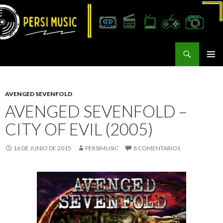
Buscar
Persi Music
SALTAR
MENÚ
AL
PRINCI
CONTENIDO
AVENGED SEVENFOLD
AVENGED SEVENFOLD –
CITY OF EVIL (2005)
16 DE JUNIO DE 2015
PERSIMUSIC
8 COMENTARIOS