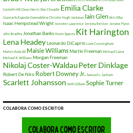
Emilia Clarke
Conleth Hill
Dean Norris
Don Cheadle
Iain Glen
Giancarlo Esposito
Gwendoline Christie
Hugh Jackman
Idris Elba
Isaac Hempstead Wright
Jennifer Lawrence
Jeremy Renner
Jerome Flynn
Kit Harington
Jonathan Banks
John Bradley
Kevin Spacey
Lena Headey
Leonardo DiCaprio
Liam Cunningham
Maisie Williams
Martin Freeman
Mahershala Ali
Michael Caine
Morgan Freeman
Michael K. Williams
Nikolaj Coster-Waldau
Peter Dinklage
Robert Downey Jr.
Robert De Niro
Samuel L. Jackson
Scarlett Johansson
Sophie Turner
Seth Gilliam
COLABORA COMO ESCRITOR