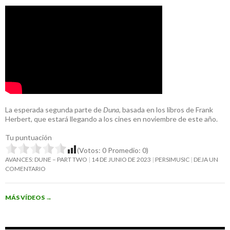
La esperada segunda parte de
Duna
, basada en los libros de Frank
Herbert, que estará llegando a los cines en noviembre de este año.
Tu puntuación
(Votos:
0
Promedio:
0
)
AVANCES: DUNE – PART TWO
14 DE JUNIO DE 2023
PERSIMUSIC
DEJA UN
COMENTARIO
MÁS VÍDEOS
→