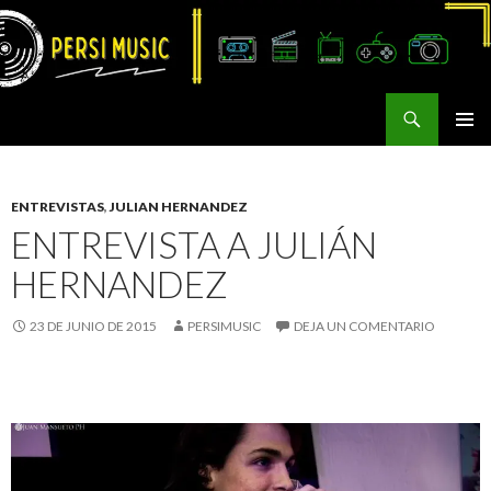
Buscar
Persi Music
SALTAR
MENÚ
AL
PRINCI
CONTENIDO
ENTREVISTAS
,
JULIAN HERNANDEZ
ENTREVISTA A JULIÁN
HERNANDEZ
23 DE JUNIO DE 2015
PERSIMUSIC
DEJA UN COMENTARIO