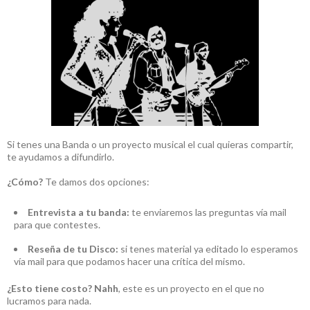
Si tenes una Banda o un proyecto musical el cual quieras compartir,
te ayudamos a difundirlo.
¿Cómo?
Te damos dos opciones:
Entrevista a tu banda:
te enviaremos las preguntas vía mail
para que contestes.
Reseña de tu Disco:
si tenes material ya editado lo esperamos
vía mail para que podamos hacer una crítica del mismo.
¿Esto tiene costo?
Nahh
, este es un proyecto en el que no
lucramos para nada.