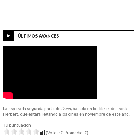
ÚLTIMOS AVANCES
La esperada segunda parte de
Duna
, basada en los libros de Frank
Herbert, que estará llegando a los cines en noviembre de este año.
Tu puntuación
(Votos:
0
Promedio:
0
)