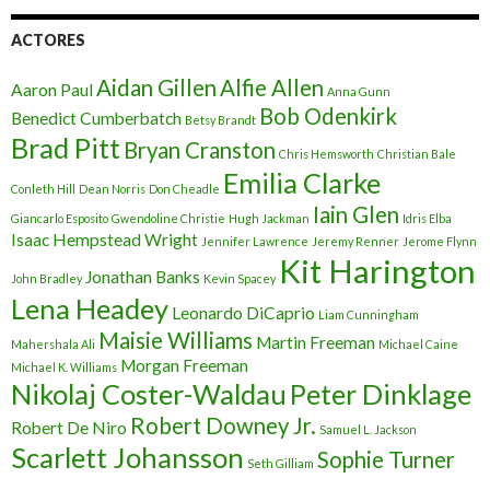
ACTORES
Aidan Gillen
Alfie Allen
Aaron Paul
Anna Gunn
Bob Odenkirk
Benedict Cumberbatch
Betsy Brandt
Brad Pitt
Bryan Cranston
Chris Hemsworth
Christian Bale
Emilia Clarke
Conleth Hill
Dean Norris
Don Cheadle
Iain Glen
Giancarlo Esposito
Gwendoline Christie
Hugh Jackman
Idris Elba
Isaac Hempstead Wright
Jennifer Lawrence
Jeremy Renner
Jerome Flynn
Kit Harington
Jonathan Banks
John Bradley
Kevin Spacey
Lena Headey
Leonardo DiCaprio
Liam Cunningham
Maisie Williams
Martin Freeman
Mahershala Ali
Michael Caine
Morgan Freeman
Michael K. Williams
Nikolaj Coster-Waldau
Peter Dinklage
Robert Downey Jr.
Robert De Niro
Samuel L. Jackson
Scarlett Johansson
Sophie Turner
Seth Gilliam