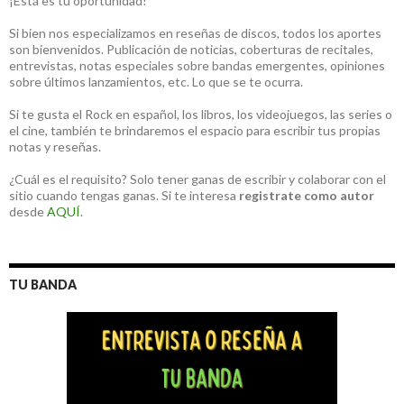
¡Está es tu oportunidad!
Si bien nos especializamos en reseñas de discos, todos los aportes
son bienvenidos. Publicación de noticias, coberturas de recitales,
entrevistas, notas especiales sobre bandas emergentes, opiniones
sobre últimos lanzamientos, etc. Lo que se te ocurra.
Si te gusta el Rock en español, los libros, los videojuegos, las series o
el cine, también te brindaremos el espacio para escribir tus propias
notas y reseñas.
¿Cuál es el requisito? Solo tener ganas de escribir y colaborar con el
sitio cuando tengas ganas. Si te interesa
registrate como autor
desde
AQUÍ
.
TU BANDA