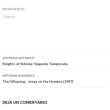
ME GUSTA ESTO:
Cargando...
Navegación
ENTRADA ANTERIOR
de
Knights of Sidonia: Segunda Temporada
entradas
ENTRADA SIGUIENTE
The Offspring – Ixnay on the Hombre (1997)
DEJA UN COMENTARIO