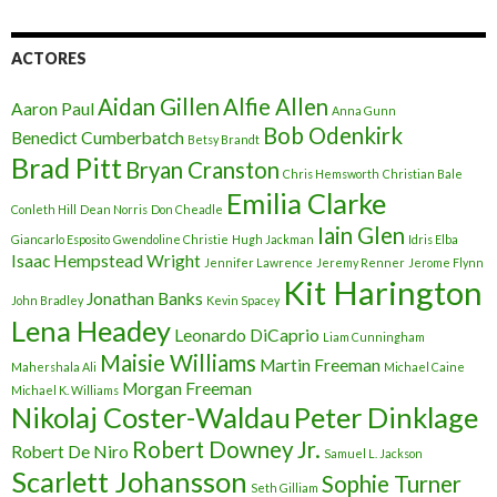
ACTORES
Aidan Gillen
Alfie Allen
Aaron Paul
Anna Gunn
Bob Odenkirk
Benedict Cumberbatch
Betsy Brandt
Brad Pitt
Bryan Cranston
Chris Hemsworth
Christian Bale
Emilia Clarke
Conleth Hill
Dean Norris
Don Cheadle
Iain Glen
Giancarlo Esposito
Gwendoline Christie
Hugh Jackman
Idris Elba
Isaac Hempstead Wright
Jennifer Lawrence
Jeremy Renner
Jerome Flynn
Kit Harington
Jonathan Banks
John Bradley
Kevin Spacey
Lena Headey
Leonardo DiCaprio
Liam Cunningham
Maisie Williams
Martin Freeman
Mahershala Ali
Michael Caine
Morgan Freeman
Michael K. Williams
Nikolaj Coster-Waldau
Peter Dinklage
Robert Downey Jr.
Robert De Niro
Samuel L. Jackson
Scarlett Johansson
Sophie Turner
Seth Gilliam