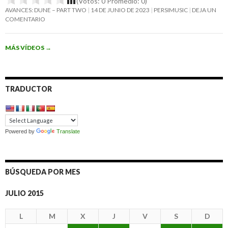
(Votos:
0
Promedio:
0
)
AVANCES: DUNE – PART TWO
14 DE JUNIO DE 2023
PERSIMUSIC
DEJA UN
COMENTARIO
MÁS VÍDEOS
→
TRADUCTOR
Powered by
Translate
BÚSQUEDA POR MES
JULIO 2015
L
M
X
J
V
S
D