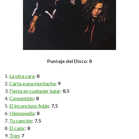
Puntaje del Disco: 8
La otra cara
:
8
Carta a una muchacha
:
9
Fiesta en cualquier lugar
:
8,5
Consentido
:
8
El inconcluso Adán
:
7,5
Hipnopedia
:
8
Tu canción
:
7,5
El calor
:
8
Tren
:
7