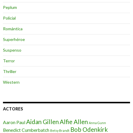
Peplum
Policial
Romántica
Superhéroe
Suspenso
Terror
Thriller
Western
ACTORES
Aidan Gillen
Alfie Allen
Aaron Paul
Anna Gunn
Bob Odenkirk
Benedict Cumberbatch
Betsy Brandt