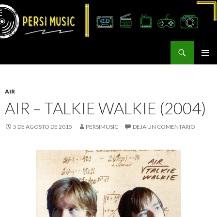
Buscar
Persi Music
SALTAR
MENÚ
AL
PRINCI
CONTENIDO
AIR
AIR – TALKIE WALKIE (2004)
5 DE AGOSTO DE 2015
PERSIMUSIC
DEJA UN COMENTARIO