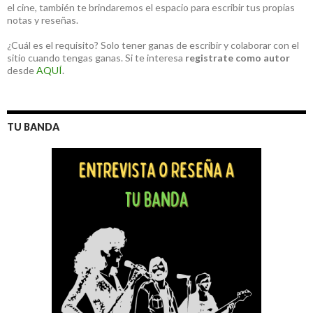
el cine, también te brindaremos el espacio para escribir tus propias
notas y reseñas.
¿Cuál es el requisito? Solo tener ganas de escribir y colaborar con el
sitio cuando tengas ganas. Si te interesa
registrate como autor
desde
AQUÍ
.
TU BANDA