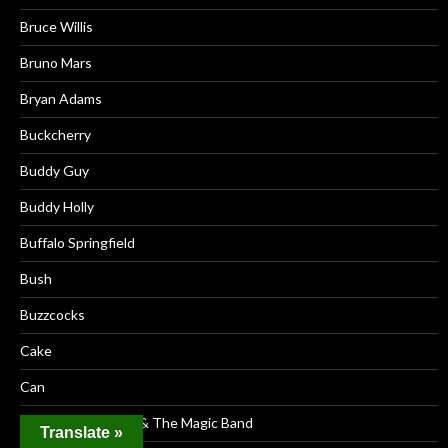
Bruce Willis
Bruno Mars
Bryan Adams
Buckcherry
Buddy Guy
Buddy Holly
Buffalo Springfield
Bush
Buzzcocks
Cake
Can
Captain Beefheart & The Magic Band
Translate »