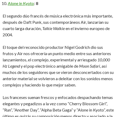
Alone in Kyoto
:
8
El segundo dúo francés de música electrónica más importante,
después de Daft Punk, sus contemporáneos Air, lanzarían su
cuarto larga duración,
Talkie Walkie
en el invierno europeo de
2004.
El toque del reconocido productor Nigel Godrich dio sus
frutos y Air nos ofrecería un punto medio entre sus anteriores
lanzamientos, el complejo, experimental y arriesgado
10,000
Hz Legend
y el pop electrónico amigable de
Moon Safari
, así
muchos de los seguidores que se vieron desconcertados con su
anterior material se volvieron a deleitar con los sonidos menos
complejos y haciendo lo que mejor saben.
Los franceses suenan frescos y enfocados despachando temas
elegantes y pegadizos a la vez como “Cherry Blossom Girl”,
“Run”, “Another Day”, “Alpha Beta Gaga” y “Alone in Kyoto”, este
último es quizás su composición menos directo y asociado a la