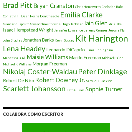
Brad Pitt
Bryan Cranston
Chris Hemsworth
Christian Bale
Emilia Clarke
Conleth Hill
Dean Norris
Don Cheadle
Iain Glen
Giancarlo Esposito
Gwendoline Christie
Hugh Jackman
Idris Elba
Isaac Hempstead Wright
Jennifer Lawrence
Jeremy Renner
Jerome Flynn
Kit Harington
Jonathan Banks
John Bradley
Kevin Spacey
Lena Headey
Leonardo DiCaprio
Liam Cunningham
Maisie Williams
Martin Freeman
Mahershala Ali
Michael Caine
Morgan Freeman
Michael K. Williams
Nikolaj Coster-Waldau
Peter Dinklage
Robert Downey Jr.
Robert De Niro
Samuel L. Jackson
Scarlett Johansson
Sophie Turner
Seth Gilliam
COLABORA COMO ESCRITOR