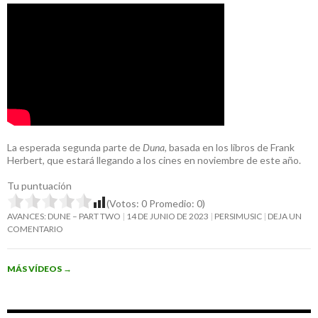
La esperada segunda parte de
Duna
, basada en los libros de Frank
Herbert, que estará llegando a los cines en noviembre de este año.
Tu puntuación
(Votos:
0
Promedio:
0
)
AVANCES: DUNE – PART TWO
14 DE JUNIO DE 2023
PERSIMUSIC
DEJA UN
COMENTARIO
MÁS VÍDEOS
→