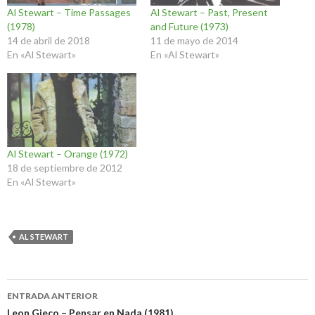
Al Stewart – Time Passages
Al Stewart – Past, Present
(1978)
and Future (1973)
14 de abril de 2018
11 de mayo de 2014
En «Al Stewart»
En «Al Stewart»
Al Stewart – Orange (1972)
18 de septiembre de 2012
En «Al Stewart»
AL STEWART
Navegación
ENTRADA ANTERIOR
Leon Gieco – Pensar en Nada (1981)