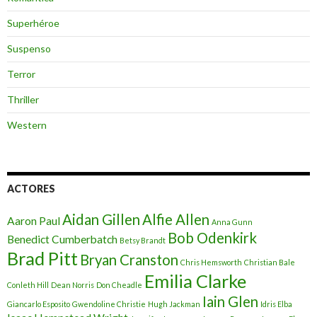
Superhéroe
Suspenso
Terror
Thriller
Western
ACTORES
Aidan Gillen
Alfie Allen
Aaron Paul
Anna Gunn
Bob Odenkirk
Benedict Cumberbatch
Betsy Brandt
Brad Pitt
Bryan Cranston
Chris Hemsworth
Christian Bale
Emilia Clarke
Conleth Hill
Dean Norris
Don Cheadle
Iain Glen
Giancarlo Esposito
Gwendoline Christie
Hugh Jackman
Idris Elba