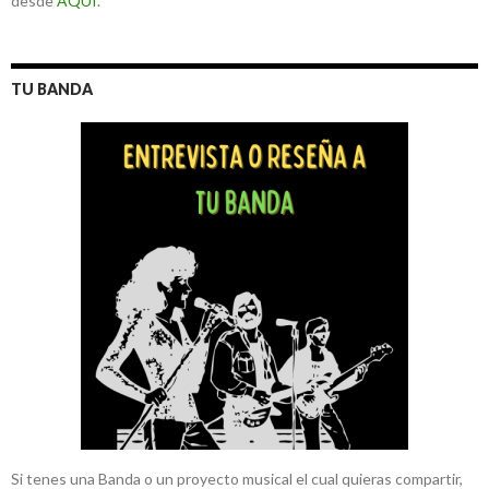
desde
AQUÍ
.
TU BANDA
Si tenes una Banda o un proyecto musical el cual quieras compartir,