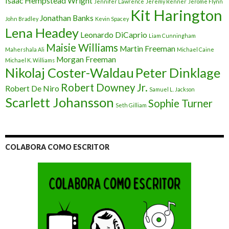
Isaac Hempstead Wright
Jennifer Lawrence
Jeremy Renner
Jerome Flynn
Kit Harington
Jonathan Banks
John Bradley
Kevin Spacey
Lena Headey
Leonardo DiCaprio
Liam Cunningham
Maisie Williams
Martin Freeman
Mahershala Ali
Michael Caine
Morgan Freeman
Michael K. Williams
Nikolaj Coster-Waldau
Peter Dinklage
Robert Downey Jr.
Robert De Niro
Samuel L. Jackson
Scarlett Johansson
Sophie Turner
Seth Gilliam
COLABORA COMO ESCRITOR